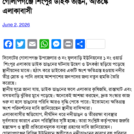
গোলাপগঞ্জে শিংপুর ডাইক ভাঙন, আতঙ্কে
এলাকাবাসী
June 2, 2026
Facebook
Twitter
Email
WhatsApp
Messenger
Print
Share
সিলেটের গোলাপগঞ্জ উপজেলার ৩ নং ফুলবাড়ি ইউনিয়নের ১ নং ওয়ার্ড
শিংপুর এলাকায় ডাইক ভাঙনের ঘটনায় উদ্বেগ ও উৎকণ্ঠা ছড়িয়ে পড়েছে
স্থানীয়দের মাঝে। হঠাৎ করে ডাইকের একটি অংশ ক্ষতিগ্রস্ত হওয়ায় নদীর
তীব্র স্রোত ও পানি প্রবাহ আশপাশের জনপদের জন্য নতুন হুমকি তৈরি
করেছে।
স্থানীয় সূত্রে জানা যায়, ডাইক ভাঙনের ফলে এলাকার কৃষিজমি, রাস্তাঘাট এবং
বসতবাড়ি ঝুঁকির মুখে পড়েছে। অনেকেই আশঙ্কা করছেন, দ্রুত সংস্কার কাজ
শুরু না হলে ভাঙনের পরিধি আরও বৃদ্ধি পেতে পারে। ইতোমধ্যে ক্ষতিগ্রস্ত
অংশ পরিদর্শনের দাবি জানিয়েছেন স্থানীয় বাসিন্দারা।
এলাকাবাসীর অভিযোগ, দীর্ঘদিন ধরে নদীভাঙন ও তীররক্ষা ব্যবস্থার
দুর্বলতার কারণে এমন পরিস্থিতির সৃষ্টি হচ্ছে। তারা সংশ্লিষ্ট কর্তৃপক্ষের জরুরি
হস্তক্ষেপ ও স্থায়ী প্রতিরোধমূলক ব্যবস্থা গ্রহণের দাবি জানিয়েছেন।
গোলাপগঞ্জের বিভিন্ন ইউনিয়নে অতীতেও নদীভাঙনের কারণে বহু পরিবার