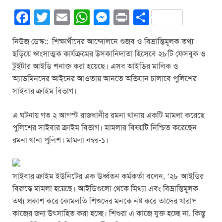
F
T
E
W
M
Pr
S
a
wi
m
h
e
in
h
নিউজ ডেস্ক:: শিক্ষার্থীদের আন্দোলনে গুজব ও বিভ্রান্তিমূলক তথ্য
c
tt
ail
at
ss
t
ar
ছড়িয়ে ধ্বংসাত্মক কার্যক্রমের উসকানিদাতা হিসেবে ২৮টি ফেসবুক ও
e
er
s
e
e
টুইটার আইডি শনাক্ত করা হয়েছে। এসব আইডির মালিক ও
b
A
n
অ্যাডমিনদের আইনের আওতায় আনতে অভিযান চালাবে পুলিশের
সাইবার ক্রাইম বিভাগ।
o
p
g
o
p
er
এ ঘটনায় গত ২ আগস্ট রাজধানীর রমনা থানায় একটি মামলা করেছে
k
পুলিশের সাইবার ক্রাইম বিভাগ। মামলার বিষয়টি নিশ্চিত করেছেন
রমনা থানা পুলিশ। মামলা নম্বর-১।
সাইবার ক্রাইম ইউনিটের এক ঊর্ধ্বতন কর্মকর্তা বলেন, ‘২৮ আইডির
বিরুদ্ধে মামলা হয়েছে। আইডিগুলো থেকে মিথ্যা এবং বিভ্রান্তিমূলক
তথ্য প্রকাশ করে কোমলতি শিশুদের মনকে নষ্ট করে তাদের খারাপ
কাজের জন্য উৎসাহিত করা হচ্ছে। শিশুরা এ কাজে যুক্ত হচ্ছে না, কিন্তু