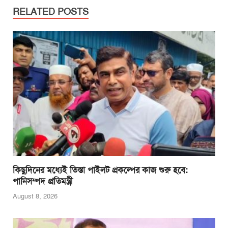
e
er
s
e
e
RELATED POSTS
b
A
n
o
p
g
o
p
er
k
কিছুদিনের মধ্যেই তিস্তা পাইলট প্রকল্পের কাজ শুরু হবে:
পানিসম্পদ প্রতিমন্ত্রী
August 8, 2026