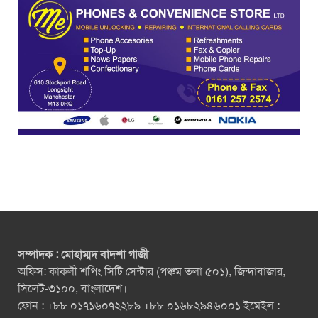
সম্পাদক : মোহাম্মদ বাদশা গাজী
অফিস: কাকলী শপিং সিটি সেন্টার (পঞ্চম তলা ৫০১), জিন্দাবাজার,
সিলেট-৩১০০, বাংলাদেশ।
ফোন : +৮৮ ০১৭১৬০৭২২৮৯ +৮৮ ০১৬৮২৯৪৬০০১ ইমেইল :