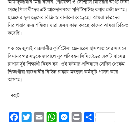
আছাদুজ্জামান মিয়া বলেন, গোয়েন্দা ও সোশ্যাল মিডিয়ার তথ্যে জানা
গেছে শিক্ষার্থীদের এই আন্দোলনকে পলিটিসাইজ করার চেষ্টা চলছে।
ছাত্রদের স্কুল ড্রেসের বিক্রি ও বানানো বেড়েছে। আমরা ছাত্রদের
নিরাপত্তার জন্য শঙ্কিত। যারা এসব কাজ করছে তাদের আমরা চিহ্নিত
করেছি।
গত ২৯ জুলাই রাজধানীর কুর্মিটোলা জেনারেল হাসপাতালের সামনে
বিমানবন্দর সড়কে জাবালে নূর পরিবহন লিমিটেডের একটি বাসের
চাপায় দুই শিক্ষার্থী নিহত হয়। ওই ঘটনার প্রতিবাদে সেদিন থেকেই
শিক্ষার্থীরা রাজধানীর বিভিন্ন রাস্তায় অবস্থান কর্মসূচি পালন করে
আসছে।
কমেন্ট
F
T
E
W
M
Pr
S
a
wi
m
h
e
in
h
c
tt
ail
at
ss
t
ar