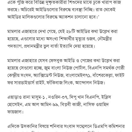
একে পুঁজি করে বিভিন্ন দুষ্কৃতকারীরা শিশুদের মাঝে ঢুকে খারাপ কাজ
করছে। অচিরেই আইডিগুলোর বিরুদ্ধে ব্যবস্থা নিচ্ছি। রাত থেকেই
আইডির মালিকগুলোর বিরুদ্ধে অ্যাকশন চালানো হবে।’
মামলার এজাহারে দেখা গেছে, যেই ২৮টি আইডির কথা উল্লেখ করা
হয়েছে, এগুলোর মধ্যে অসংখ্য শিক্ষার্থীর মৃত্যুর গুজব, নৌমন্ত্রীর
পদত্যাগ, প্রধানমন্ত্রীর ভুল বার্তা ইত্যাদি দেয়া হয়েছে।
মামলার এজাহারে যেসব ফেসবুক আইডি ও পেজের কথা উল্লেখ করা
হয়েছে সেগুলো হচ্ছে, জুম বাংলা নিউজ পোর্টাল, বিএনপি সমর্থক গোষ্ঠী
কেন্দ্রীয় সংসদ, অ্যাক্সিডেন্ট নিউজ, বাংলামেইল৭১, বাঁশেরকেল্লা, ফাইট
ফর সারভাইভার্স রাইট, ফাঁকিবাজ লিংক, আন্দোলন নিউজ।
এছাড়াও রানা মাসুম-১ , নওরিন-০৭, দিপু খান বিএনপি, ইদ্রিস
হোসেইন, এম আল আমিন-৯৯, বিপ্লবী কাজী, নাসিফ ওয়াহিদ
ফায়জাল।
এদিকে উসকানির বিষয়ে শনিবার সংবাদ সম্মেলনে ডিএমপি কমিশনার