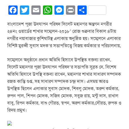
F
T
E
W
M
Pr
S
a
wi
m
h
e
in
h
বাংলাদেশ পূজা উদযাপন পরিষদ সিলেট মহানগর অন্তগন নগরীর
c
tt
ail
at
ss
t
ar
২৪নং ওয়ার্ডের শাখার সম্মেলন-২০১৮’ রোজ শুক্রবার বিকাল ৪টায়
e
er
s
e
e
নগরীর নয়াবাজার কুশিঘাটস্থ এলাকায় অনুষ্ঠিত হয়। সম্মেলনে এলাকার
b
A
n
বিশিষ্ট মুরব্বী সুবাস মদক‘র সভাপতিত্বে বিজয় কর্মকার‘র পরিচালনায়,
o
p
g
সম্মেলনে অনুষ্ঠানে প্রধান অতিথি হিসাবে উপস্থিত বক্তব্য রাখেন,
o
p
er
সিলেট মহানগর পূজা উদযাপন পরিষদ‘র সভাপতি সুব্রত দে, বিশেষ
k
অতিথি হিসাবে উপস্থি বক্তব্য রাখেন, মহানগর শাখার সাধারণ সম্পাদক
রজত কান্তি গুপ্ত, সহ সাধারণ সম্পাদক চন্দ্র দাস। এসময় আরও
উপস্থিত ছিলেন এলাকার সুবাস মোদক, শিবলু মোদক, তরুণ কর্মকার,
রুপন পাল, শিপন মোদক, সজিব মোদক, সবুজ রায়, মন্টু দাস, রাখাল
বাবু, রিপন কর্মকার, বাশু গৌরভ, স্বপন, অরুণ কর্মকার,সৌরভ, রুপক ও
রিদয় প্রমুখ।