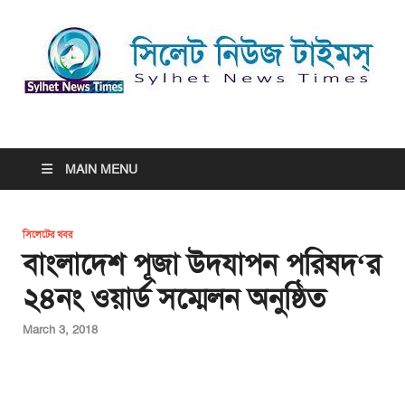
সিলেট নিউজ টাইমস্ | Sylhet
সিলেট নিউজ টাইমস্ | Sylhet News Times
News Times
MAIN MENU
সিলেটের খবর
বাংলাদেশ পূজা উদযাপন পরিষদ‘র
২৪নং ওয়ার্ড সম্মেলন অনুষ্ঠিত
March 3, 2018