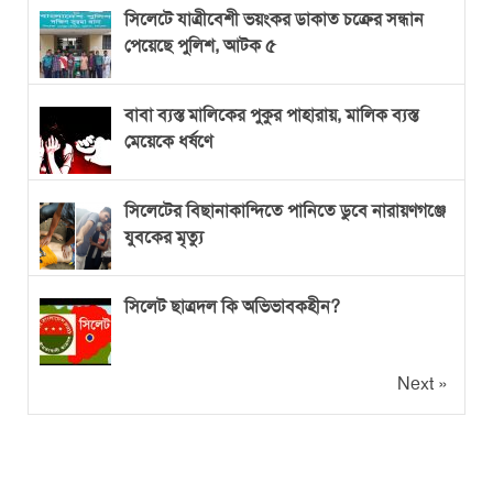
সিলেটে যাত্রীবেশী ভয়ংকর ডাকাত চক্রের সন্ধান
পেয়েছে পুলিশ, আটক ৫
বাবা ব্যস্ত মালিকের পুকুর পাহারায়, মালিক ব্যস্ত
মেয়েকে ধর্ষণে
সিলেটের বিছানাকান্দিতে পানিতে ডুবে নারায়ণগঞ্জে
যুবকের মৃত্যু
সিলেট ছাত্রদল কি অভিভাবকহীন?
Next »