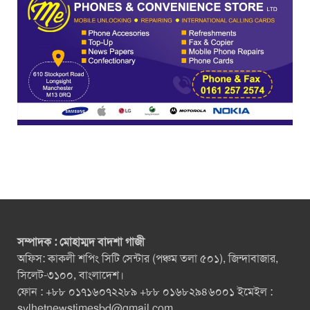
সম্পাদক : মোহাম্মদ বাদশা গাজী
অফিস: কাকলী শপিং সিটি সেন্টার (পঞ্চম তলা ৫০১), জিন্দাবাজার,
সিলেট-৩১০০, বাংলাদেশ।
ফোন : +৮৮ ০১৭১৬০৭২২৮৯ +৮৮ ০১৬৮২৯৪৬০০১ ইমেইল :
sylhetnewstimesbd@gmail.com