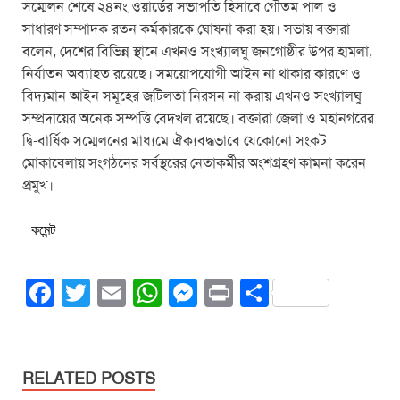
সম্মেলন শেষে ২৪নং ওয়ার্ডের সভাপতি হিসাবে গৌতম পাল ও
সাধারণ সম্পাদক রতন কর্মকারকে ঘোষনা করা হয়। সভায় বক্তারা
বলেন, দেশের বিভিন্ন স্থানে এখনও সংখ্যালঘু জনগোষ্ঠীর উপর হামলা,
নির্যাতন অব্যাহত রয়েছে। সময়োপযোগী আইন না থাকার কারণে ও
বিদ্যমান আইন সমূহের জটিলতা নিরসন না করায় এখনও সংখ্যালঘু
সম্প্রদায়ের অনেক সম্পত্তি বেদখল রয়েছে। বক্তারা জেলা ও মহানগরের
দ্বি-বার্ষিক সম্মেলনের মাধ্যমে ঐক্যবদ্ধভাবে যেকোনো সংকট
মোকাবেলায় সংগঠনের সর্বস্থরের নেতাকর্মীর অংশগ্রহণ কামনা করেন
প্রমুখ।
কমেন্ট
F
T
E
W
M
Pr
S
a
wi
m
h
e
in
h
c
tt
ail
at
ss
t
ar
e
er
s
e
e
RELATED POSTS