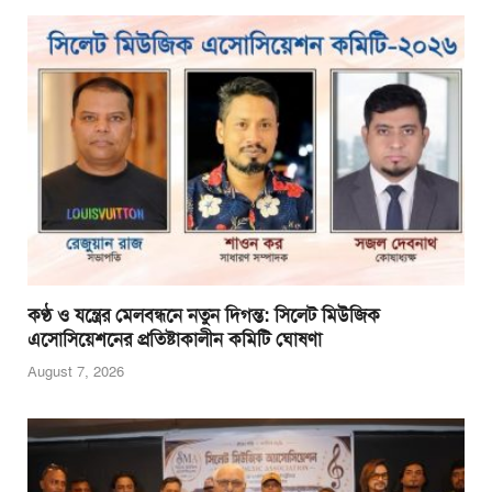
b
A
n
o
p
g
o
p
er
k
কণ্ঠ ও যন্ত্রের মেলবন্ধনে নতুন দিগন্ত: সিলেট মিউজিক
এসোসিয়েশনের প্রতিষ্টাকালীন কমিটি ঘোষণা
August 7, 2026