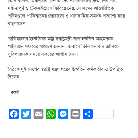
তিনি বলেন, মিয়ানমার যেন তাদের নাগরিকদের দ্রুত, নিরাপদ,
মর্যাদাপূর্ণ ও টেকসইভাবে ফিরিয়ে নেয়, সে লক্ষ্যে আন্তর্জাতিক
পরিমণ্ডলে পাকিস্তানের জোরালো ও ধারাবাহিক সমর্থন প্রত্যাশা করে
বাংলাদেশ।
পাকিস্তানের ইন্টেরিয়র মন্ত্রী স্বরাষ্ট্রমন্ত্রী সালাহউদ্দিন আহমদকে
পাকিস্তান সফরের আমন্ত্রণ জানান। জবাবে তিনি ধন্যবাদ জানিয়ে
সুবিধাজনক সময়ে সফরের আশ্বাস দেন।
বৈঠকে দুই দেশের স্বরাষ্ট্র মন্ত্রণালয়ের ঊর্ধ্বতন কর্মকর্তারাও উপস্থিত
ছিলেন।
কমেন্ট
F
T
E
W
M
Pr
S
a
wi
m
h
e
in
h
c
tt
ail
at
ss
t
ar