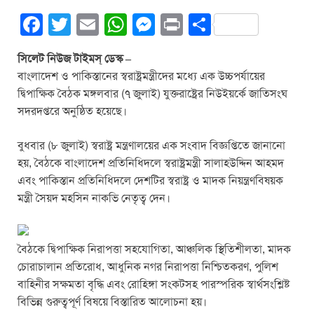
F
T
E
W
M
Pr
S
a
wi
m
h
e
in
h
সিলেট নিউজ টাইমস্ ডেস্ক –
c
tt
ail
at
ss
t
ar
বাংলাদেশ ও পাকিস্তানের স্বরাষ্ট্রমন্ত্রীদের মধ্যে এক উচ্চপর্যায়ের
e
er
s
e
e
দ্বিপাক্ষিক বৈঠক মঙ্গলবার (৭ জুলাই) যুক্তরাষ্ট্রের নিউইয়র্কে জাতিসংঘ
b
A
n
সদরদপ্তরে অনুষ্ঠিত হয়েছে।
o
p
g
বুধবার (৮ জুলাই) স্বরাষ্ট্র মন্ত্রণালয়ের এক সংবাদ বিজ্ঞপ্তিতে জানানো
o
p
er
হয়, বৈঠকে বাংলাদেশ প্রতিনিধিদলে স্বরাষ্ট্রমন্ত্রী সালাহউদ্দিন আহমদ
k
এবং পাকিস্তান প্রতিনিধিদলে দেশটির স্বরাষ্ট্র ও মাদক নিয়ন্ত্রণবিষয়ক
মন্ত্রী সৈয়দ মহসিন নাকভি নেতৃত্ব দেন।
বৈঠকে দ্বিপাক্ষিক নিরাপত্তা সহযোগিতা, আঞ্চলিক স্থিতিশীলতা, মাদক
চোরাচালান প্রতিরোধ, আধুনিক নগর নিরাপত্তা নিশ্চিতকরণ, পুলিশ
বাহিনীর সক্ষমতা বৃদ্ধি এবং রোহিঙ্গা সংকটসহ পারস্পরিক স্বার্থসংশ্লিষ্ট
বিভিন্ন গুরুত্বপূর্ণ বিষয়ে বিস্তারিত আলোচনা হয়।