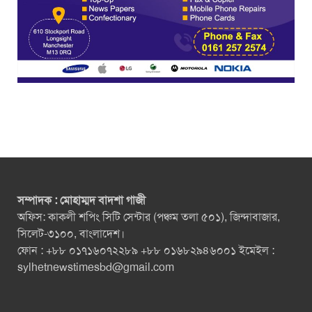
সম্পাদক : মোহাম্মদ বাদশা গাজী
অফিস: কাকলী শপিং সিটি সেন্টার (পঞ্চম তলা ৫০১), জিন্দাবাজার,
সিলেট-৩১০০, বাংলাদেশ।
ফোন : +৮৮ ০১৭১৬০৭২২৮৯ +৮৮ ০১৬৮২৯৪৬০০১ ইমেইল :
sylhetnewstimesbd@gmail.com