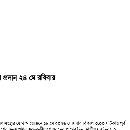
পি প্রদান ২৪ মে রবিবার
 কল্যাণ সংস্থার যৌথ আয়োজনে ১৮ মে ২০২৬ সোমবার বিকাল ৩.০০ ঘটিকায় পূর্ব
লাদেশের জনসংখ্যার এক-তৃতীয়াংশ যুবদের প্রাণের দিন জাতীয় যুব দিবস ১