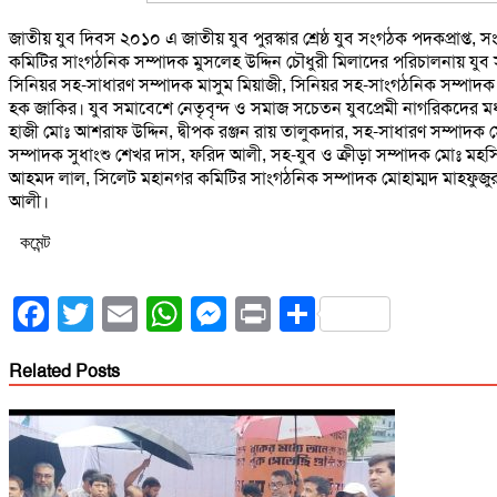
জাতীয় যুব দিবস ২০১০ এ জাতীয় যুব পুরস্কার শ্রেষ্ঠ যুব সংগঠক পদকপ্রাপ্ত,
কমিটির সাংগঠনিক সম্পাদক মুসলেহ উদ্দিন চৌধুরী মিলাদের পরিচালনায় যুব
সিনিয়র সহ-সাধারণ সম্পাদক মাসুম মিয়াজী, সিনিয়র সহ-সাংগঠনিক সম্পাদক চ
হক জাকির। যুব সমাবেশে নেতৃবৃন্দ ও সমাজ সচেতন যুবপ্রেমী নাগরিকদের 
হাজী মোঃ আশরাফ উদ্দিন, দ্বীপক রঞ্জন রায় তালুকদার, সহ-সাধারণ সম্পাদক
সম্পাদক সুধাংশু শেখর দাস, ফরিদ আলী, সহ-যুব ও ক্রীড়া সম্পাদক মোঃ মহস
আহমদ লাল, সিলেট মহানগর কমিটির সাংগঠনিক সম্পাদক মোহাম্মদ মাহফুজুর
আলী।
কমেন্ট
Facebook
Twitter
Email
WhatsApp
Messenger
Print
Share
Related Posts