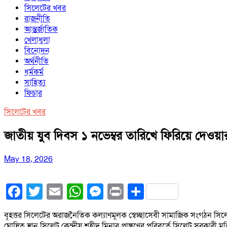
সিলেটের খবর
রাজনীতি
আন্তর্জাতিক
খেলাধুলা
বিনোদন
অর্থনীতি
ধর্মকর্ম
সাহিত্য
ফিচার
সিলেটের খবর
জাতীয় যুব দিবস ১ নভেম্বর তারিখে ফিরিয়ে দেওয়ার দাবী
May 18, 2026
Facebook
Twitter
Email
WhatsApp
Messenger
Print
Share
বৃহত্তর সিলেটের অরাজনৈতিক কল্যাণমূলক স্বেচ্ছাসেবী সামাজিক সংগঠন সিলে
ঘোষিত স্থান সিলেট কেন্দ্রীয় শহীদ মিনার প্রাঙ্গণের পরিবর্তে সিলেট সরকারী