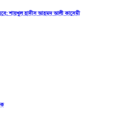
হবে: শায়খুল হাদীস আহমদ আলী কাসেমী
িক