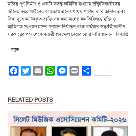
মন্দির পূর্ণ নির্মাণ ও একটি তদন্ত কমিটির মাধ্যমে দুষ্কিৃতিকারীদের
চিহ্নিত করে আইনের আওতায় এনে যথাযথ শাস্তির দাবি জানান এবং
বিনা দূষে আটককৃত ব্যক্তি সহ অন্যান্যদের অনতিবিলম্বে মুক্তি ও
জাতিগত সংখ্যালগুদের চলমান নির্যাতন বন্ধে বর্তমান অন্তর্বর্তীকালীন
সরকারের পক্ষ থেকে জরুরী প্রদক্ষেপ নেয়ার জোর দাবি জানান। বিজ্ঞপ্তি
কমেন্ট
F
T
E
W
M
Pr
S
a
wi
m
h
e
in
h
c
tt
ail
at
ss
t
ar
e
er
s
e
e
RELATED POSTS
b
A
n
o
p
g
o
p
er