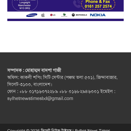
সম্পাদক : মোহাম্মদ বাদশা গাজী
অফিস: কাকলী শপিং সিটি সেন্টার (পঞ্চম তলা ৫০১), জিন্দাবাজার,
সিলেট-৩১০০, বাংলাদেশ।
ফোন : +৮৮ ০১৭১৬০৭২২৮৯ +৮৮ ০১৬৮২৯৪৬০০১ ইমেইল :
sylhetnewstimesbd@gmail.com
Copyright © 2026
সিলেট নিউজ টাইমস্ | Sylhet News Times
.