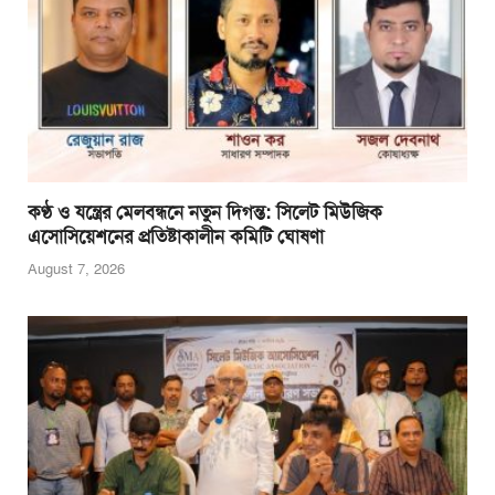
k
কণ্ঠ ও যন্ত্রের মেলবন্ধনে নতুন দিগন্ত: সিলেট মিউজিক
এসোসিয়েশনের প্রতিষ্টাকালীন কমিটি ঘোষণা
August 7, 2026