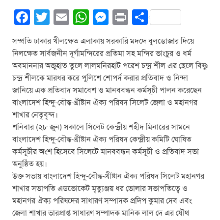
F
T
E
W
M
Pr
S
a
wi
m
h
e
in
h
সম্প্রতি ঢাকার খীলক্ষেত এলাকায় সরকারি মদদে বুলডোজার দিয়ে
c
tt
ail
at
ss
t
ar
নিলক্ষেত সার্বজনীন দূর্গামন্দিরের প্রতিমা সহ মন্দির ভাংচুর ও ধর্ম
e
er
s
e
e
অবমাননার অজুহাত তুলে লালমনিরহাট পরেশ চন্দ্র শীল এর ছেলে বিষ্ণু
b
A
n
চন্দ্র শীলকে মারধর করে পুলিশে শোপর্দ করার প্রতিবাদ ও নিন্দা
জানিয়ে এক প্রতিবাদ সমাবেশ ও মানববন্ধন কর্মসূচী পালন করেছেন
o
p
g
বাংলাদেশ হিন্দু-বৌদ্ধ-খ্রীষ্টান ঐক্য পরিষদ সিলেট জেলা ও মহানগর
o
p
er
শাখার নেতৃবৃন্দ।
k
শনিবার (২৮ জুন) সকালে সিলেট কেন্দ্রীয় শহীদ মিনারের সামনে
বাংলাদেশ হিন্দু-বৌদ্ধ-খ্রীষ্টান ঐক্য পরিষদ কেন্দ্রীয় কমিটি ঘোষিত
কর্মসূচীর অংশ হিসেবে সিলেটে মানববন্ধন কর্মসূচী ও প্রতিবাদ সভা
অনুষ্ঠিত হয়।
উক্ত সভায় বাংলাদেশ হিন্দু-বৌদ্ধ-খ্রীষ্টান ঐক্য পরিষদ সিলেট মহানগর
শাখার সভাপতি এডভোকেট মৃত্যুঞ্জয় ধর ভোলার সভাপতিত্বে ও
মহানগর ঐক্য পরিষদের সাধারণ সম্পাদক প্রদিপ কুমার দেব এবং
জেলা শাখার ভারপ্রাপ্ত সাধারণ সম্পাদক মানিক লাল দে এর যৌথ