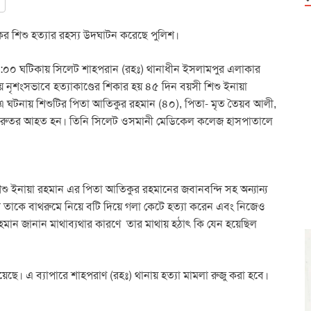
কর শিশু হত্যার রহস্য উদঘাটন করেছে পুলিশ।
:০০ ঘটিকায় সিলেট শাহপরান (রহঃ) থানাধীন ইসলামপুর এলাকার
 নৃশংসভাবে হত্যাকাণ্ডের শিকার হয় ৪৫ দিন বয়সী শিশু ইনায়া
 এ ঘটনায় শিশুটির পিতা আতিকুর রহমান (৪০), পিতা- মৃত তৈয়ব আলী,
ঞ্জ গুরুতর আহত হন। তিনি সিলেট ওসমানী মেডিকেল কলেজ হাসপাতালে
শিশু ইনায়া রহমান এর পিতা আতিকুর রহমানের জবানবন্দি সহ অন্যান্য
পিতা তাকে বাথরুমে নিয়ে বটি দিয়ে গলা কেটে হত্যা করেন এবং নিজেও
রহমান জানান মাথাব্যথার কারণে তার মাথায় হঠাৎ কি যেন হয়েছিল
 হয়েছে। এ ব্যাপারে শাহপরাণ (রহঃ) থানায় হত্যা মামলা রুজু করা হবে।