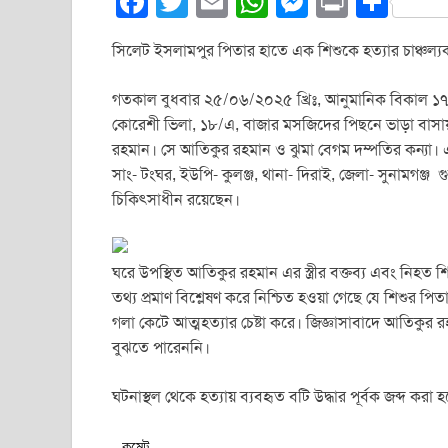
F
T
E
W
M
Pr
S
a
wi
m
h
e
in
h
সিলেট ইসলামপুর পিতার হাতে এক শিশুকে হত্যার চাঞ্চল্য
c
tt
ail
at
ss
t
ar
e
er
s
e
e
গতকাল বুধবার ২৫/০৬/২০২৫ খ্রিঃ, আনুমানিক বিকাল ১৭
b
A
n
কোরেশী ভিলা, ১৮/এ, বাজার মসজিদের পিছনে ভাড়া বাসায়
রহমান। সে আতিকুর রহমান ও ঝুমা বেগম দম্পতির কন্যা।
o
p
g
সাং- টংঘর, ইউপি- কুলঞ্জ, থানা- দিরাই, জেলা- সুনামগ
o
p
er
চিকিৎসাধীন রয়েছেন।
k
ঘরে উপস্থিত আতিকুর রহমান এর স্ত্রীর বক্তব্য এবং নিহত 
তথ্য প্রমাণ বিশ্লেষণ করে নিশ্চিত হ‌ওয়া গেছে যে শিশুর 
গলা কেটে আত্মহত্যার চেষ্টা করে। জিজ্ঞাসাবাদে আতিকুর 
বুঝতে পারেননি।
ঘটনাস্থল থেকে হত্যায় ব্যবহৃত বটি উদ্ধার পূর্বক জব্দ করা
কমেন্ট