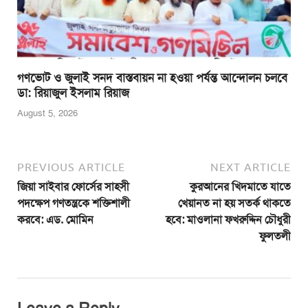
গণভোট ও জুলাই সনদ বাস্তবায়ন না হওয়া পর্যন্ত আন্দোলন চলবে
ডা: রিয়াজুল ইসলাম রিয়াজ
August 5, 2026
PREVIOUS ARTICLE
NEXT ARTICLE
জিয়া সাইবার ফোর্সের সাহসী
কুরআনের খিদমাতে যাতে
পদক্ষেপ গণতন্ত্রকে শক্তিশালী
খেয়ানত না হয় সতর্ক থাকতে
করবে: এড. মোমিন
হবে: মাওলানা ফখরুদ্দিন চৌধুরী
ফুলতলী