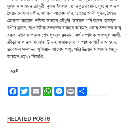
সুলমান আহমদ চৌধুরী, নুরুল ইসলাম, ছাদিকুর রহমান, যুগ্ম সম্পাদক
সৈয়দ নোমান রশীদ, সাকিল আহমদ খাঁন, তাহের আলী সুমন, সৈয়দ
মোস্তাক আহমদ, শফিক আহমদ চৌধুরী, উসমান গণি কাচন, হুমায়ুন
রশীদ মুরাদ, সাংগঠনিক সম্পাদক রায়হান আহমদ, প্রচার সম্পাদক আবু
বক্কর, দপ্তর সম্পাদক শেখ লুৎফুর রহমান, অর্থ সম্পাদক তফজ্জুল আলী,
ক্রীড়া সম্পাদক মিনহাজ উদ্দিন, সমাজসেবা সম্পাদক শাহীন আহমদ,
প্রকাশনা সম্পাদক সুফিয়ান আহমদ পাপ্পু, পল্লি উন্নয়ন সম্পাদক সেবুল
আহমদ প্রমুখ। বিজ্ঞপ্তি
কমেন্ট
F
T
E
W
M
Pr
S
a
wi
m
h
e
in
h
c
tt
ail
at
ss
t
ar
e
er
s
e
e
RELATED POSTS
b
A
n