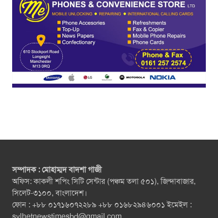
সম্পাদক : মোহাম্মদ বাদশা গাজী
অফিস: কাকলী শপিং সিটি সেন্টার (পঞ্চম তলা ৫০১), জিন্দাবাজার,
সিলেট-৩১০০, বাংলাদেশ।
ফোন : +৮৮ ০১৭১৬০৭২২৮৯ +৮৮ ০১৬৮২৯৪৬০০১ ইমেইল :
sylhetnewstimesbd@gmail.com