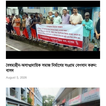
o
p
g
o
p
er
k
বৈষম্যহীন-অসাম্প্রদায়িক সমাজ নির্মাণের সংগ্রাম বেগবান করুন:
বাসদ
August 5, 2026