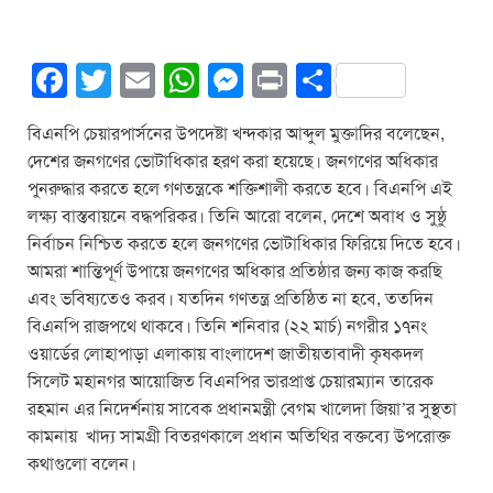
F
T
E
W
M
Pr
S
a
wi
m
h
e
in
h
বিএনপি চেয়ারপার্সনের উপদেষ্টা খন্দকার আব্দুল মুক্তাদির বলেছেন,
c
tt
ail
at
ss
t
ar
দেশের জনগণের ভোটাধিকার হরণ করা হয়েছে। জনগণের অধিকার
e
er
s
e
e
পুনরুদ্ধার করতে হলে গণতন্ত্রকে শক্তিশালী করতে হবে। বিএনপি এই
b
A
n
লক্ষ্য বাস্তবায়নে বদ্ধপরিকর। তিনি আরো বলেন, দেশে অবাধ ও সুষ্ঠু
নির্বাচন নিশ্চিত করতে হলে জনগণের ভোটাধিকার ফিরিয়ে দিতে হবে।
o
p
g
আমরা শান্তিপূর্ণ উপায়ে জনগণের অধিকার প্রতিষ্ঠার জন্য কাজ করছি
o
p
er
এবং ভবিষ্যতেও করব। যতদিন গণতন্ত্র প্রতিষ্ঠিত না হবে, ততদিন
k
বিএনপি রাজপথে থাকবে।
তিনি শনিবার (২২ মার্চ) নগরীর ১৭নং
ওয়ার্ডের লোহাপাড়া এলাকায় বাংলাদেশ জাতীয়তাবাদী কৃষকদল
সিলেট মহানগর আয়োজিত বিএনপির ভারপ্রাপ্ত চেয়ারম্যান তারেক
রহমান এর নিদের্শনায় সাবেক প্রধানমন্ত্রী বেগম খালেদা জিয়া’র সুস্থতা
কামনায় খাদ্য সামগ্রী বিতরণকালে প্রধান অতিথির বক্তব্যে উপরোক্ত
কথাগুলো বলেন।