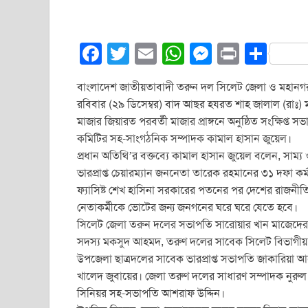
F
T
E
W
M
Pr
S
a
wi
m
h
e
in
h
বাংলাদেশ জাতীয়তাবাদী তরুন দল সিলেট জেলা ও মহানগর 
c
tt
ail
at
ss
t
ar
রবিবার (২৯ ডিসেম্বর) বাদ আছর হযরত শাহ জালাল (রাঃ)
e
er
s
e
e
মাজার জিয়ারত পরবর্তী মাজার প্রাঙ্গনে অনুষ্ঠিত সংক্ষিপ্ত সভা
b
A
n
কমিটির সহ-সাংগঠনিক সম্পাদক কামাল হাসান জুয়েল।
প্রধান অতিথি’র বক্তব্যে কামাল হাসান জুয়েল বলেন, সাম
o
p
g
ভারপ্রাপ্ত চেয়ারম্যান জননেতা তারেক রহমানের ৩১ দফা কর্
o
p
er
ফ্যাসিষ্ট শেখ হাসিনা সরকারের পতনের পর দেশের রাজনীতিতে
k
নেতাকর্মীকে ভোটের জন্য জনগনের ঘরে ঘরে যেতে হবে।
সিলেট জেলা তরুন দলের সভাপতি সারোয়ার খান মাজেদের স
সদস্য মকসুদ আহমদ, তরুণ দলের সাবেক সিলেট বিভাগীয় সাং
উপজেলা ছাত্রদলের সাবেক ভারপ্রাপ্ত সভাপতি জাকারিয়া 
খালেদ জুবায়ের। জেলা তরুণ দলের সাধারণ সম্পাদক নুরুল
সিনিয়র সহ-সভাপতি আশরাফ উদ্দিন।