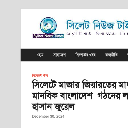
হোম
সারাদেশ
সিলেটের খবর
রাজনীতি
সিলেটের খবর
সিলেটে মাজার জিয়ারতের মাধ্
মানবিক বাংলাদেশ গঠনের লক
হাসান জুয়েল
December 30, 2024