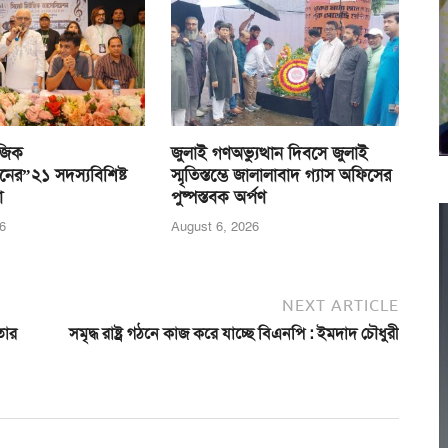
জিক
জুলাই গণঅভ্যুত্থান দিবসে জুলাই
নের”২১ সদস্যবিশিষ্ট
স্মৃতিস্তম্ভে জালালাবাদ গ্যাস অফিসের
া
পুষ্পস্তবক অর্পণ
6
August 6, 2026
NEXT ARTICLE
তার
সমৃদ্ধ রাষ্ট্র গঠনে কাজ করে যাচ্ছে বিএনপি : ইমদাদ চৌধুরী