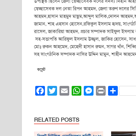
উপস্থিত ছিলেন জেলা স্বেচ্ছাসেবক দলের সদস্য দিহান আহ
স্বেচ্ছাসেবক দল নেতা রিপন আহমদ, জেলা তরুণ দলের সি
আহমদ,হাসান মাহমুদ মাছুম,আব্দুল মালিক,দোলন আহমদ,আ
জামান, শাহ এহসান হোসেন,রফিকুল ইসলাম হৃদয়, সাংগ
রাসেল, জাকারিয়া আহমদ, প্রচার সম্পাদক সাইফুল ইসলাম
সহ-সভাপতি আরিফুল ইসলাম উজ্জ্বল, জাকির হোসেন, সাধ
মোঃ রুকন আহমেদ, মেহেদী হাসান রুমন, সাগর খাঁন, শিব্
সহ সাংগঠনিক সম্পাদক নাসির উদ্দিন মামুন, শাহীন আহ
কমেন্ট
F
T
E
W
M
Pr
S
a
wi
m
h
e
in
h
c
tt
ail
at
ss
t
ar
e
er
s
e
e
RELATED POSTS
b
A
n