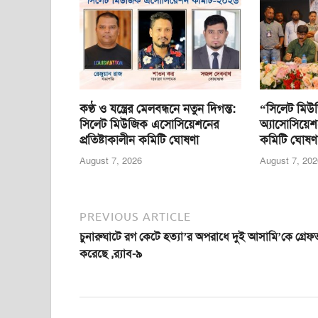
o
p
g
o
p
er
k
কণ্ঠ ও যন্ত্রের মেলবন্ধনে নতুন দিগন্ত:
“সিলেট মিউ
সিলেট মিউজিক এসোসিয়েশনের
অ্যাসোসিয়েশ
প্রতিষ্টাকালীন কমিটি ঘোষণা
কমিটি ঘোষণ
August 7, 2026
August 7, 202
PREVIOUS ARTICLE
চুনারুঘাটে রগ কেটে হত্যা’র অপরাধে দুই আসামি’কে গ্রেফ
করেছে ,র‍্যাব-৯