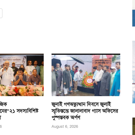
জিক
জুলাই গণঅভ্যুত্থান দিবসে জুলাই
নের”২১ সদস্যবিশিষ্ট
স্মৃতিস্তম্ভে জালালাবাদ গ্যাস অফিসের
া
পুষ্পস্তবক অর্পণ
6
August 6, 2026