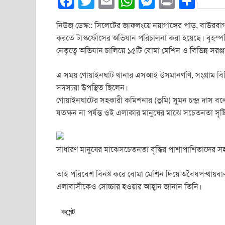
F
T
E
W
M
Pr
S
a
wi
m
h
e
in
h
নিউজ ডেস্ক:: সিলেটের জাফলংয়ে নয়াগাঙ্গের পাড়, বাউরব
c
tt
ail
at
ss
t
ar
করতে টাস্কর্ফোসের অভিযান পরিচালনা করা হয়েছে। বৃহস্পত
e
er
s
e
e
নেতৃত্বে অভিযান চালিয়ে ১৫টি বোমা মেশিন ও বিভিন্ন সরঞ্
b
A
n
এ সময় গোয়াইনঘাট থানার এসআই উসমানগণি, সংগ্রাম বিজ
o
p
g
সদস্যরা উপস্থিত ছিলেন।
o
p
er
গোয়াইনঘাটের সহকারী কমিশনার (ভূমি) সুমন চন্দ্র দাস বলে
k
যতক্ষন না পর্যন্ত ওই এলাকার মানুষের মাঝে সচেতনতা সৃষ্ট
সাধারণ মানুষের মাঝেসচেতনতা বৃদ্ধির পাশাপাশিতাদের স
তাই পরিবেশ বিনষ্ট করে বোমা মেশিন দিয়ে অবৈধপন্থায়বালু
এলাবাসীকেও সোচ্চার হওয়ার আহ্বান জানান তিনি।
কমেন্ট