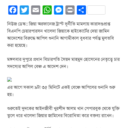
F
T
E
W
M
Pr
S
a
wi
m
h
e
in
h
নিউজ ডেস্ক:: জিয়া অরফানেজ ট্রাস্ট দুর্নীতি মামলায় কারাদণ্ডপ্রাপ্ত
c
tt
ail
at
ss
t
ar
বিএনপি চেয়ারপারসন খালেদা জিয়াকে হাইকোর্টের দেয়া জামিন
e
er
s
e
e
আদেশের বিরুদ্ধে আপিল শুনানি আগামীকাল বুধবার পর্যন্ত ‍মুলতবি
b
A
n
করা হয়েছে।
o
p
g
মঙ্গলবার দুপুরে প্রধান বিচারপতি সৈয়দ মাহমুদ হোসেনের নেতৃত্বে চার
o
p
er
সদস্যের আপিল বেঞ্চ এ আদেশ দেন।
k
এর আগে সকাল ৯টা ৩৫ মিনিটে একই বেঞ্চে আপিলের শুনানি শুরু
হয়।
শুরুতেই দুদকের আইনজীবী খুরশীদ আলম খান পেপারবুক থেকে যুক্তি
তুলে ধরে খালেদা জিয়ার জামিনের বিরোধিতা করে বক্তব্য রাখেন।