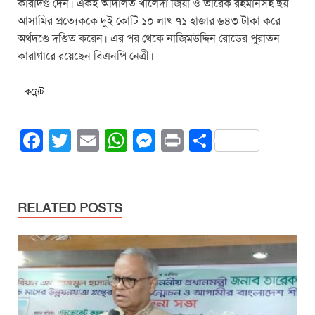
কারাদণ্ড দেন। একই আদালত খালেদা জিয়া ও তারেক রহমানসহ ছয়
আসামির প্রত্যেককে দুই কোটি ১০ লাখ ৭১ হাজার ৬৪৩ টাকা করে
অর্থদণ্ডে দণ্ডিত করেন। এর পর থেকে নাজিমউদ্দিন রোডের পুরাতন
কারাগারে রয়েছেন বিএনপি নেত্রী।
কমেন্ট
F
T
E
W
M
Pr
S
a
wi
m
h
e
in
h
c
tt
ail
at
ss
t
ar
e
er
s
e
e
RELATED POSTS
b
A
n
o
p
g
o
p
er
k