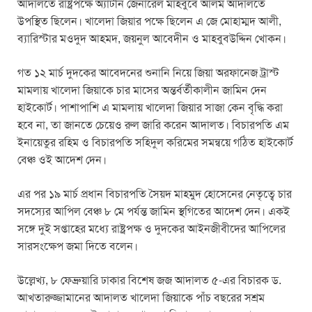
আদালতে রাষ্ট্রপক্ষে অ্যাটর্নি জেনারেল মাহবুবে আলম আদালতে
উপস্থিত ছিলেন। খালেদা জিয়ার পক্ষে ছিলেন এ জে মোহাম্মদ আলী,
ব্যারিস্টার মওদুদ আহমদ, জয়নুল আবেদীন ও মাহবুবউদ্দিন খোকন।
গত ১২ মার্চ দুদকের আবেদনের শুনানি নিয়ে জিয়া অরফানেজ ট্রাস্ট
মামলায় খালেদা জিয়াকে চার মাসের অন্তর্বর্তীকালীন জামিন দেন
হাইকোর্ট। পাশাপাশি এ মামলায় খালেদা জিয়ার সাজা কেন বৃদ্ধি করা
হবে না, তা জানতে চেয়েও রুল জারি করেন আদালত। বিচারপতি এম
ইনায়েতুর রহিম ও বিচারপতি সহিদুল করিমের সমন্বয়ে গঠিত হাইকোর্ট
বেঞ্চ ওই আদেশ দেন।
এর পর ১৯ মার্চ প্রধান বিচারপতি সৈয়দ মাহমুদ হোসেনের নেতৃত্বে চার
সদস্যের আপিল বেঞ্চ ৮ মে পর্যন্ত জামিন স্থগিতের আদেশ দেন। একই
সঙ্গে দুই সপ্তাহের মধ্যে রাষ্ট্রপক্ষ ও দুদকের আইনজীবীদের আপিলের
সারসংক্ষেপ জমা দিতে বলেন।
উল্লেখ্য, ৮ ফেব্রুয়ারি ঢাকার বিশেষ জজ আদালত ৫-এর বিচারক ড.
আখতারুজ্জামানের আদালত খালেদা জিয়াকে পাঁচ বছরের সশ্রম