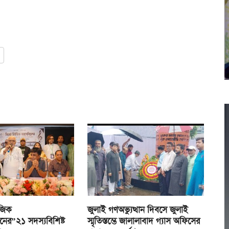
জিক
জুলাই গণঅভ্যুত্থান দিবসে জুলাই
নের”২১ সদস্যবিশিষ্ট
স্মৃতিস্তম্ভে জালালাবাদ গ্যাস অফিসের