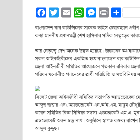
F
T
E
W
M
Pr
S
a
wi
m
h
e
in
h
বাংলাদেশ বার কাউন্সিলের সাবেক ভাইস চেয়ারম্যান প্রবী
c
tt
ail
at
ss
t
ar
কন্যা মাননীয় প্রধানমন্ত্রী শেখ হাসিনার সঠিক নেতৃত্বের ক
e
er
s
e
e
b
A
n
তার নেতৃত্বে দেশ অনেক উন্নত হয়েছে। উন্নয়নের অগ্রযাত
সকল আইনজীবীদের একত্রিত হয়ে বাংলাদেশ বার কাউন্সিল 
o
p
g
জেলা আইনজীবী সমিতির আয়োজনে গতকাল রবিবার জেলা আই
o
p
er
পরিষদ মনোনীত প্যানেলের প্রার্থী পরিচিতি ও মতবিনিময় 
k
সিলেট জেলা আইনজীবী সমিতির সভাপতি অ্যাডভোকেট মোহাম
আব্দুছ ছাত্তার এবং অ্যাডভোকেট এন.আই.এম. মাছুম চৌধু
করেন সমিতির বিজ্ঞ সিনিয়র সদস্য এডভোকেট এম.এ. মুনা
এডভোকেট অরুন চন্দ্র নাথ। অনুষ্ঠানে স্বাগত বক্তব্য 
আব্দুল কুদ্দুছ।