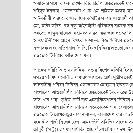
অন্যান্যের মধ্যে বক্তব্য রাখেন বিজ্ঞ জি.পি. এডভোকেট 
শহিদুল ইসলাম, এডভোকেট এ.কে.এম. শমিউল আলম, সাবেক
আইনজীবী পরিষদের আহবায়ক কমিটির সদস্য আওয়ামী আই
মোঃ মনির উদ্দিন, বঙ্গ বন্ধু আইনজীবী পরিষদের সাবেক সভ
কমরেড আব্দুল মালেক, মহানগর দায়রা জজ আদালতের পি.
আওয়ামীলীগের আইন বিষয়ক সম্পাদক বিজ্ঞ সিনিয়র এড
সম্পাদক এবং এডিশনাল পি.পি. বিজ্ঞ সিনিয়র এডভোকেট জস
এডভোকেট বিপ্লব কান্তি দে মাধব।
প্যানেল পরিচিতি ও মতবিনিময় সভায় বিশেষ অতিথি হিসাবে 
সমন্বয় পরিষদ মনোনীত সাধারণ আসনের প্রার্থী সুপ্রীম ক
আইনজীবী পরিষদ সিনিয়র এডভোকেট মোহাম্মদ ইউসুফ হোস
বাংলাদেশ আওয়ামীলীগ সিনিয়র এডভোকেট সৈয়দ রেজাউর র
আই. খান পান্না, সুপ্রীম কোর্ট বার এসোসিয়েশনের সিনিয়র
বাংলাদেশ আওয়ামীলীগ সিনিয়র এডভোকেট শ.ম. রেজাউল
এডভোকেট মোখলেছুর রহমান বাদল, বাংলাদেশ বার কাউন্সি
মনোনীত প্রার্থী সিলেট জেলা আইনজীবী সমিতির সাবেক 
চৌধুরী (মিন্টু)। এসময় সমিতির প্রায় পাঁচশতাধিক সদস্য উ