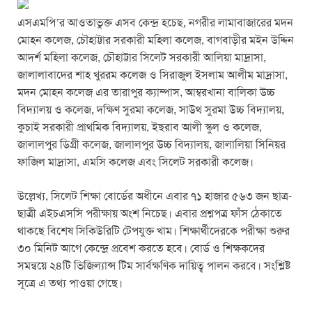
এসএমপি’র আওতাভুক্ত এসব কেন্দ্র হচেছ, নগরীর লামাবাজারের মদন
মোহন কলেজ, চৌহাট্টার সরকারী মহিলা কলেজ, বাগবাড়ীর মইন উদ্দিন
আদর্শ মহিলা কলেজ, চৌহাট্টার সিলেট সরকারী আলিয়া মাদ্রাসা,
জালালাবাদের শাহ খুররম কলেজ ও সিরাজুল ইসলাম আলীম মাদ্রাসা,
মদন মোহন কলেজ এর তারাপুর ক্যাম্পাস, আম্বরখানা বালিকা উচ্চ
বিদ্যালয় ও কলেজ, দক্ষিণ সুরমা কলেজ, সাউথ সুরমা উচ্চ বিদ্যালয়,
কুচাই সরকারী প্রাথমিক বিদ্যালয়, ইছরাব আলী স্কুল ও কলেজ,
জালালপুর ডিগ্রী কলেজ, জালালপুর উচ্চ বিদ্যালয়, জালালিয়া সিনিয়র
ফাজিল মাদ্রাসা, এমসি কলেজ এবং সিলেট সরকারী কলেজ।
উল্লেখ্য, সিলেট শিক্ষা বোর্ডের অধীনে এবার ৭১ হাজার ৫৬৩ জন ছাত্র-
ছাত্রী এইচএসসি পরীক্ষায় অংশ নিচেছ। এবার প্রশ্নপত্র ফাঁস ঠেকাতে
থাকছে বিশেষ সিকিউরিটি টেপযুক্ত খাম। শিক্ষার্থীদেরকে পরীক্ষা শুরুর
৩০ মিনিট আগে কেন্দ্রে প্রবেশ করতে হবে। বোর্ড ও শিক্ষকদের
সমন্বয়ে ২৪টি ভিজিল্যান্স টিম সার্বক্ষণিক দায়িত্ব পালন করবে। সংশ্লিষ্ট
সূত্রে এ তথ্য পাওয়া গেছে।