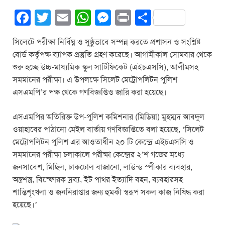
F
T
E
W
M
Pr
S
a
wi
m
h
e
in
h
সিলেটে পরীক্ষা নির্বিঘ্ন ও সুষ্ঠুভাবে সম্পন্ন করতে প্রশাসন ও সংশ্লিষ্ট
c
tt
ail
at
ss
t
ar
বোর্ড কর্তৃপক্ষ ব্যাপক প্রস্তুতি গ্রহণ করেছে। আগামীকাল সোমবার থেকে
e
er
s
e
e
শুরু হচ্ছে উচ্চ-মাধ্যমিক স্কুল সার্টিফিকেট (এইচএসসি), আলীমসহ
b
A
n
সমমানের পরীক্ষা। এ উপলক্ষে সিলেট মেট্রোপলিটন পুলিশ
এসএমপি’র পক্ষ থেকে গণবিজ্ঞপ্তিও জারি করা হয়েছে।
o
p
g
o
p
er
এসএমপির অতিরিক্ত উপ-পুলিশ কমিশনার (মিডিয়া) মুহম্মদ আবদুল
k
ওয়াহাবের পাঠানো মেইল বার্তায় গণবিজ্ঞপ্তিতে বলা হয়েছে, ‘সিলেট
মেট্রোপলিটন পুলিশ এর আওতাধীন ২০ টি কেন্দ্রে এইচএসসি ও
সমমানের পরীক্ষা চলাকালে পরীক্ষা কেন্দ্রের ২’শ গজের মধ্যে
জনসাবেশ, মিছিল, ঢাকঢোল বাজানো, লাউন্ড স্পীকার ব্যবহার,
অস্ত্রশস্ত্র, বিস্ফোরক দ্রব্য, ইট পাথর ইত্যাদি বহন, ব্যবহারসহ
শান্তিশৃংখলা ও জননিরাপ্তার জন্য হুমকী স্বরূপ সকল কাজ নিষিদ্ধ করা
হয়েছে।’