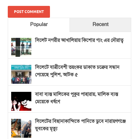
Popular
Recent
সিলেট নগরীর আখালিয়ায় কিশোর গ্যং এর দৌরাত্ব
সিলেটে যাত্রীবেশী ভয়ংকর ডাকাত চক্রের সন্ধান
পেয়েছে পুলিশ, আটক ৫
বাবা ব্যস্ত মালিকের পুকুর পাহারায়, মালিক ব্যস্ত
মেয়েকে ধর্ষণে
সিলেটের বিছানাকান্দিতে পানিতে ডুবে নারায়ণগঞ্জে
যুবকের মৃত্যু