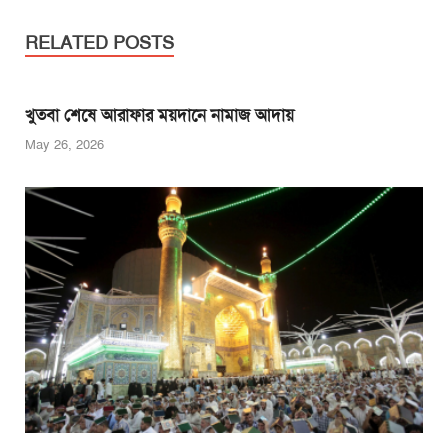
c
tt
ail
at
ss
t
ar
e
er
s
e
e
RELATED POSTS
b
A
n
o
p
g
খুতবা শেষে আরাফার ময়দানে নামাজ আদায়
o
p
er
May 26, 2026
k