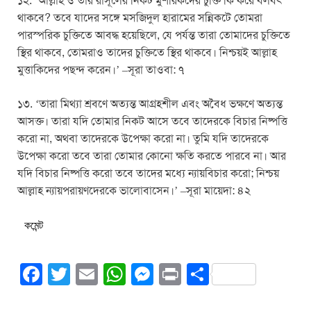
১২. ‘আল্লাহ ও তার রাসূলের নিকট মুশরিকদের চুক্তি কি করে বলবৎ
থাকবে? তবে যাদের সঙ্গে মসজিদুল হারামের সন্নিকটে তোমরা
পারস্পরিক চুক্তিতে আবদ্ধ হয়েছিলে, যে পর্যন্ত তারা তোমাদের চুক্তিতে
স্থির থাকবে, তোমরাও তাদের চুক্তিতে স্থির থাকবে। নিশ্চয়ই আল্লাহ
মুত্তাকিদের পছন্দ করেন।’ –সূরা তাওবা: ৭
১৩. ‘তারা মিথ্যা শ্রবণে অত্যন্ত আগ্রহশীল এবং অবৈধ ভক্ষণে অত্যন্ত
আসক্ত। তারা যদি তোমার নিকট আসে তবে তাদেরকে বিচার নিষ্পত্তি
করো না, অথবা তাদেরকে উপেক্ষা করো না। তুমি যদি তাদেরকে
উপেক্ষা করো তবে তারা তোমার কোনো ক্ষতি করতে পারবে না। আর
যদি বিচার নিষ্পত্তি করো তবে তাদের মধ্যে ন্যায়বিচার করো; নিশ্চয়
আল্লাহ ন্যায়পরায়ণদেরকে ভালোবাসেন।’ –সূরা মায়েদা: ৪২
কমেন্ট
F
T
E
W
M
Pr
S
a
wi
m
h
e
in
h