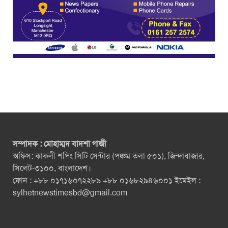
সম্পাদক : মোহাম্মদ বাদশা গাজী
অফিস: কাকলী শপিং সিটি সেন্টার (পঞ্চম তলা ৫০১), জিন্দাবাজার,
সিলেট-৩১০০, বাংলাদেশ।
ফোন : +৮৮ ০১৭১৬০৭২২৮৯ +৮৮ ০১৬৮২৯৪৬০০১ ইমেইল :
sylhetnewstimesbd@gmail.com