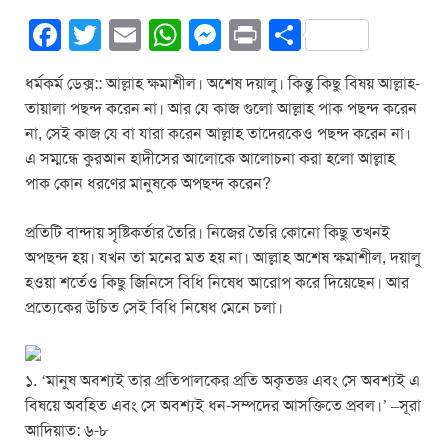
F
T
E
W
M
Pr
S
a
wi
m
h
e
in
h
ধর্মকর্ম ডেক্স:: আল্লাহ ক্ষমাশীল। অশেষ দয়ালু। কিন্তু কিছু বিষয় আল্লাহ-
c
tt
ail
at
ss
t
ar
তায়ালা পছন্দ করেন না। আর যে কাজ গুলো আল্লাহ পাক পছন্দ করেন
e
er
s
e
e
না, সেই কাজ যে বা যারা করেন আল্লাহ তাদেরকেও পছন্দ করেন না।
b
A
n
এ সম্মন্ধে কুরআন হাদীসের আলোকে আলোচনা করা হলো আল্লাহ
পাক কোন ধরণের মানুষকে অপছন্দ করেন?
o
p
g
o
p
er
প্রতিটি বান্দায় সৃষ্টিকর্তার তৈরি। নিজের তৈরি কোনো কিছু তখনই
k
অপছন্দ হয়। যখন তা মনের মত হয় না। আল্লাহ অশেষ ক্ষমাশীল, দয়ালু
হওয়া শর্তেও কিছু জিনিসে বিধি নিষেধ আরোপ করে দিয়েছেন। আর
প্রত্যেকের উচিত সেই বিধি নিষেধ মেনে চলা।
১. ‘মানুষ অবশ্যই তার প্রতিপালকের প্রতি অকৃতজ্ঞ এবং সে অবশ্যই এ
বিষয়ে অবহিত এবং সে অবশ্যই ধন-সম্পদের আসক্তিতে প্রবল।’ –সূরা
আদিয়াত: ৬-৮