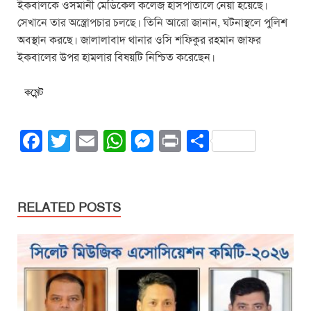
ইকবালকে ওসমানী মেডিকেল কলেজ হাসপাতালে নেয়া হয়েছে।
সেখানে তার অস্ত্রোপচার চলছে। তিনি আরো জানান, ঘটনাস্থলে পুলিশ
অবস্থান করছে। জালালাবাদ থানার ওসি শফিকুর রহমান জাফর
ইকবালের উপর হামলার বিষয়টি নিশ্চিত করেছেন।
কমেন্ট
F
T
E
W
M
Pr
S
a
wi
m
h
e
in
h
c
tt
ail
at
ss
t
ar
e
er
s
e
e
RELATED POSTS
b
A
n
o
p
g
o
p
er
k