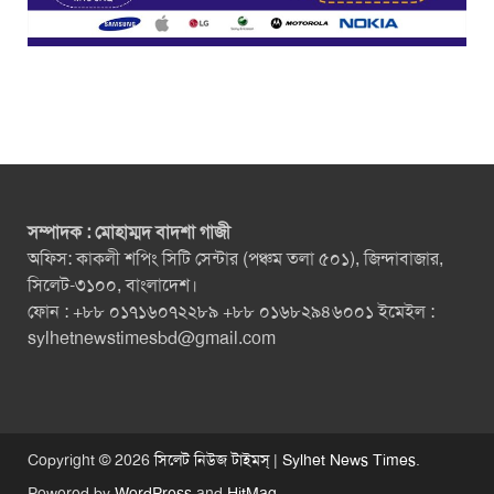
সম্পাদক : মোহাম্মদ বাদশা গাজী
অফিস: কাকলী শপিং সিটি সেন্টার (পঞ্চম তলা ৫০১), জিন্দাবাজার,
সিলেট-৩১০০, বাংলাদেশ।
ফোন : +৮৮ ০১৭১৬০৭২২৮৯ +৮৮ ০১৬৮২৯৪৬০০১ ইমেইল :
sylhetnewstimesbd@gmail.com
Copyright © 2026
সিলেট নিউজ টাইমস্ | Sylhet News Times
.
Powered by
WordPress
and
HitMag
.