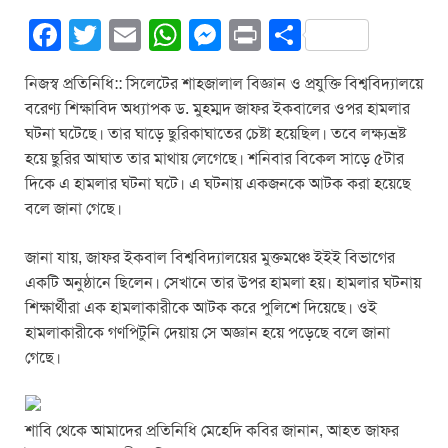
F
T
E
W
M
Pr
S
a
wi
m
h
e
in
h
নিজস্ব প্রতিনিধি:: সিলেটের শাহজালাল বিজ্ঞান ও প্রযুক্তি বিশ্ববিদ্যালয়ে
c
tt
ail
at
ss
t
ar
বরেণ্য শিক্ষাবিদ অধ্যাপক ড. মুহম্মদ জাফর ইকবালের ওপর হামলার
e
er
s
e
e
ঘটনা ঘটেছে। তার ঘাড়ে ছুরিকাঘাতের চেষ্টা হয়েছিল। তবে লক্ষ্যভ্রষ্ট
b
A
n
হয়ে ছুরির আঘাত তার মাথায় লেগেছে। শনিবার বিকেল সাড়ে ৫টার
দিকে এ হামলার ঘটনা ঘটে। এ ঘটনায় একজনকে আটক করা হয়েছে
o
p
g
বলে জানা গেছে।
o
p
er
k
জানা যায়, জাফর ইকবাল বিশ্ববিদ্যালয়ের মুক্তমঞ্চে ইইই বিভাগের
একটি অনুষ্ঠানে ছিলেন। সেখানে তার উপর হামলা হয়। হামলার ঘটনায়
শিক্ষার্থীরা এক হামলাকারীকে আটক করে পুলিশে দিয়েছে। ওই
হামলাকারীকে গণপিটুনি দেয়ায় সে অজ্ঞান হয়ে পড়েছে বলে জানা
গেছে।
শাবি থেকে আমাদের প্রতিনিধি মেহেদি কবির জানান, আহত জাফর