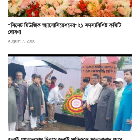
“সিলেট মিউজিক অ্যাসোসিয়েশনের”২১ সদস্যবিশিষ্ট কমিটি
ঘোষণা
August 7, 2026
জুলাই গণঅভ্যুত্থান দিবসে জুলাই স্মৃতিস্তম্ভে জালালাবাদ গ্যাস