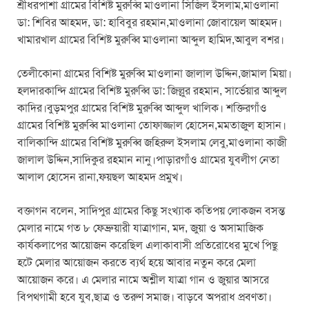
শ্রীধরপাশা গ্রামের বিশিষ্ট মুরুব্বি মাওলানা সিজিল ইসলাম,মাওলানা
ডা: শিবির আহমদ, ডা: হাবিবুর রহমান,মাওলানা জোবায়েল আহমদ।
খামারখাল গ্রামের বিশিষ্ট মুরুব্বি মাওলানা আব্দুল হামিদ,আবুল বশর।
তেলীকোনা গ্রামের বিশিষ্ট মুরুব্বি মাওলানা জালাল উদ্দিন,জামাল মিয়া।
হলদারকান্দি গ্রামের বিশিষ্ট মুরুব্বি ডা: জিল্লুর রহমান, সার্ভেয়ার আব্দুল
কাদির।বুড়মপুর গ্রামের বিশিষ্ট মুরুব্বি আব্দুল খালিক। শক্তিরগাঁও
গ্রামের বিশিষ্ট মুরুব্বি মাওলানা তোফাজ্জাল হোসেন,মমতাজুল হাসান।
বালিকান্দি গ্রামের বিশিষ্ট মুরুব্বি জহিরুল ইসলাম লেবু,মাওলানা কাজী
জালাল উদ্দিন,সাদিকুর রহমান নানু।পাড়ারগাঁও গ্রামের যুবলীগ নেতা
আলাল হোসেন রানা,ফয়ছল আহমদ প্রমুখ।
বক্তাগন বলেন, সাদিপুর গ্রামের কিছু সংখ্যাক কতিপয় লোকজন বসন্ত
মেলার নামে গত ৮ ফেব্রুয়ারী যাত্রাগান, মদ, জুয়া ও অসামাজিক
কার্যকলাপের আয়োজন করেছিল এলাকাবাসী প্রতিরোধের মুখে পিছু
হটে মেলার আয়োজন করতে ব্যর্থ হয়ে আবার নতুন করে মেলা
আয়োজন করে। এ মেলার নামে অশ্লীল যাত্রা গান ও জুয়ার আসরে
বিপথগামী হবে যুব,ছাত্র ও তরুণ সমাজ। বাড়বে অপরাধ প্রবণতা।