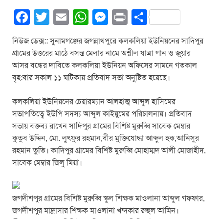
F
T
E
W
M
Pr
S
a
wi
m
h
e
in
h
নিউজ ডেক্স:: সুনামগঞ্জের জগন্নাথপুরে কলকলিয়া ইউনিয়নের সাদিপুর
c
tt
ail
at
ss
t
ar
গ্রামের উত্তরের মাঠে বসন্ত মেলার নামে অশ্লীল যাত্রা গান ও জুয়ার
e
er
s
e
e
আসর বন্ধের দাবিতে কলকলিয়া ইউনিয়ন অফিসের সামনে গতকাল
b
A
n
বৃহ:বার সকাল ১১ ঘটিকায় প্রতিবাদ সভা অনুষ্টিত হয়েছে।
o
p
g
কলকলিয়া ইউনিয়নের চেয়ারম্যান আলহাজ্ব আব্দুল হাসিমের
o
p
er
সভাপতিত্বে ইউপি সদস্য আব্দুল কাইয়ুমের পরিচালনায়। প্রতিবাদ
k
সভায় বক্তব্য রাখেন সাদিপুর গ্রামের বিশিষ্ট মুরুব্বি সাবেক মেম্বার
কুতুব উদ্দিন, মো. লুৎফুর রহমান,বীর মুক্তিযোদ্ধা আব্দুল হক,আনিসুর
রহমান তুতি। কাদিপুর গ্রামের বিশিষ্ট মুরুব্বি মোহাম্মদ আলী মোজাহীদ,
সাবেক মেম্বার জিলু মিয়া।
জগদীশপুর গ্রামের বিশিষ্ট মুরুব্বি স্কুল শিক্ষক মাওলানা আব্দুল গফফার,
জগদীশপুর মাদ্রাসার শিক্ষক মাওলানা খন্দকার রুহুল আমিন।