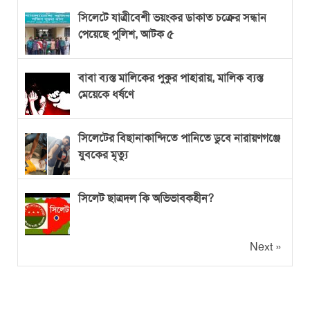
সিলেটে যাত্রীবেশী ভয়ংকর ডাকাত চক্রের সন্ধান
পেয়েছে পুলিশ, আটক ৫
বাবা ব্যস্ত মালিকের পুকুর পাহারায়, মালিক ব্যস্ত
মেয়েকে ধর্ষণে
সিলেটের বিছানাকান্দিতে পানিতে ডুবে নারায়ণগঞ্জে
যুবকের মৃত্যু
সিলেট ছাত্রদল কি অভিভাবকহীন?
Next »