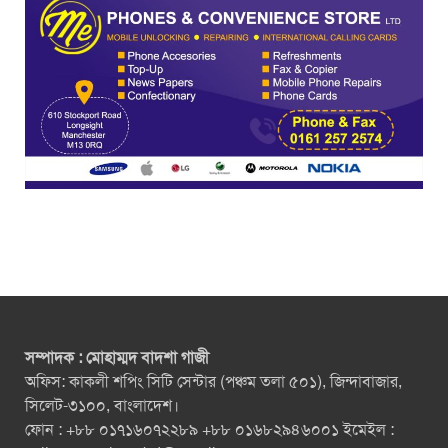
সম্পাদক : মোহাম্মদ বাদশা গাজী
অফিস: কাকলী শপিং সিটি সেন্টার (পঞ্চম তলা ৫০১), জিন্দাবাজার,
সিলেট-৩১০০, বাংলাদেশ।
ফোন : +৮৮ ০১৭১৬০৭২২৮৯ +৮৮ ০১৬৮২৯৪৬০০১ ইমেইল :