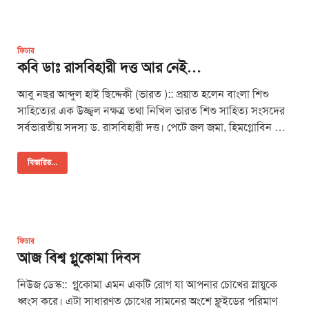
ফিচার
কবি ডাঃ রাসবিহারী দত্ত আর নেই…
আবু নছর আব্দুল হাই ছিদ্দেকী (ভারত ):: প্রয়াত হলেন বাংলা শিশু
সাহিত্যের এক উজ্জ্বল নক্ষত্র তথা নিখিল ভারত শিশু সাহিত্য সংসদের
সর্বভারতীয় সদস্য ড. রাসবিহারী দত্ত। পেটে জল জমা, হিমগ্লোবিন …
বিস্তারিত...
ফিচার
আজ বিশ্ব গ্লুকোমা দিবস
নিউজ ডেস্ক:: গ্লুকোমা এমন একটি রোগ যা আপনার চোখের স্নায়ুকে
ধ্বংস করে। এটা সাধারণত চোখের সামনের অংশে ফ্লুইডের পরিমাণ