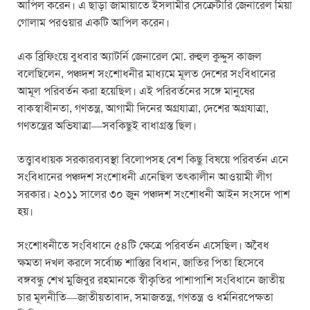
আপিল করেন। এ ছাড়া জামায়াতে ইসলামীর সেক্রেটারি জেনারেল মিয়া
গোলাম পরওয়ার একটি আপিল করেন।
এক ব্রিফিংয়ে বুধবার অ্যাটর্নি জেনারেল মো. রুহুল কুদ্দুস কাজল
বলেছিলেন, পঞ্চদশ সংশোধনীর মাধ্যমে মূলত দেশের সংবিধানের
আমূল পরিবর্তন করা হয়েছিল। এই পরিবর্তনের সঙ্গে মানুষের
বাকস্বাধীনতা, গণতন্ত্র, আগামী দিনের অগ্রযাত্রা, দেশের অগ্রযাত্রা,
গণতন্ত্রের অভিযাত্রা—সবকিছুই বাধাগ্রস্ত ছিল।
তত্ত্বাবধায়ক সরকারব্যবস্থা বিলোপসহ বেশ কিছু বিষয়ে পরিবর্তন এনে
সংবিধানের পঞ্চদশ সংশোধনী এনেছিল তৎকালীন আওয়ামী লীগ
সরকার। ২০১১ সালের ৩০ জুন পঞ্চদশ সংশোধনী আইন সংসদে পাশ
হয়।
সংশোধনীতে সংবিধানে ৫৪টি ক্ষেত্রে পরিবর্তন এসেছিল। অবৈধ
ক্ষমতা দখল করলে সর্বোচ্চ শাস্তির বিধান, জাতির পিতা হিসেবে
বঙ্গবন্ধু শেখ মুজিবুর রহমানকে স্বীকৃতির পাশাপাশি সংবিধানে জাতীয়
চার মূলনীতি—জাতীয়তাবাদ, সমাজতন্ত্র, গণতন্ত্র ও ধর্মনিরপেক্ষতা