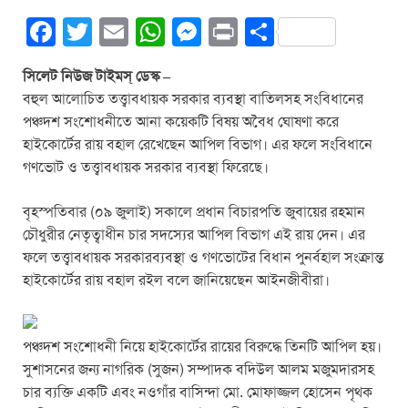
F
T
E
W
M
Pr
S
a
wi
m
h
e
in
h
সিলেট নিউজ টাইমস্ ডেস্ক –
c
tt
ail
at
ss
t
ar
বহুল আলোচিত তত্ত্বাবধায়ক সরকার ব্যবস্থা বাতিলসহ সংবিধানের
e
er
s
e
e
পঞ্চদশ সংশোধনীতে আনা কয়েকটি বিষয় অবৈধ ঘোষণা করে
b
A
n
হাইকোর্টের রায় বহাল রেখেছেন আপিল বিভাগ। এর ফলে সংবিধানে
গণভোট ও তত্ত্বাবধায়ক সরকার ব্যবস্থা ফিরেছে।
o
p
g
o
p
er
বৃহস্পতিবার (০৯ জুলাই) সকালে প্রধান বিচারপতি জুবায়ের রহমান
k
চৌধুরীর নেতৃত্বাধীন চার সদস্যের আপিল বিভাগ এই রায় দেন। এর
ফলে তত্ত্বাবধায়ক সরকারব্যবস্থা ও গণভোটের বিধান পুনর্বহাল সংক্রান্ত
হাইকোর্টের রায় বহাল রইল বলে জানিয়েছেন আইনজীবীরা।
পঞ্চদশ সংশোধনী নিয়ে হাইকোর্টের রায়ের বিরুদ্ধে তিনটি আপিল হয়।
সুশাসনের জন্য নাগরিক (সুজন) সম্পাদক বদিউল আলম মজুমদারসহ
চার ব্যক্তি একটি এবং নওগাঁর বাসিন্দা মো. মোফাজ্জল হোসেন পৃথক