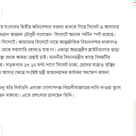
ীয় সংসদের দ্বিতীয় অধিবেশনে বক্তব্য রাখতে গিয়ে সিলেট-৬ আসনের
মরান আহমদ চৌধুরী বলেছেন- সিলেটে অনেক পর্যটন স্পট রয়েছে।
 সিলেটে। আমাদের সিলেটে নামে আন্তর্জাতিক বিমানবন্দর থাকলেও
থেকে সরাসারি কোথাও যায় না। এছাড়া অভ্যন্তরীণ ফ্লাইটগুলোর ভাড়া
 থেকে আমরা রেহাই চাই। মাননীয় বিমানমন্ত্রীর কাছে বিষয়টির
 সড়কপথে ১০-১২ ঘণ্টা লাগে সিলেট-ঢাকা, রেলের যাত্রাও স্বস্তির
ার ক্ষেত্রে সংশ্লিষ্ট মন্ত্রী মহোদয়দের কার্যকর পদক্ষেপ কামনা
ধু তাঁর নির্বাচনি এলাকা গোলাপগঞ্জ-বিয়ানীবাজারের দাবি-দাওয়া তুলে
রছেন বক্তব্যে। এতে প্রশংসায় ভাসছেন তিনি।