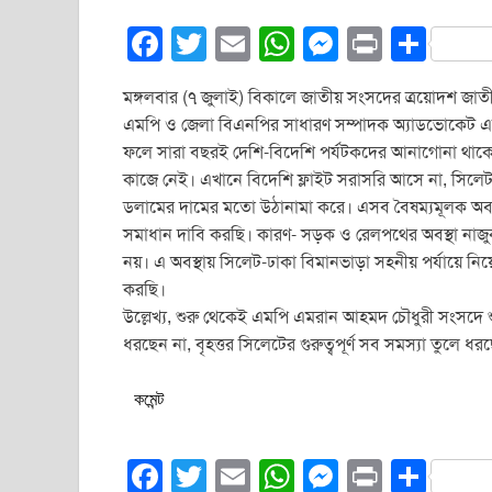
F
T
E
W
M
Pr
S
a
wi
m
h
e
in
h
মঙ্গলবার (৭ জুলাই) বিকালে জাতীয় সংসদের ত্রয়োদশ জাত
c
tt
ail
at
ss
t
ar
এমপি ও জেলা বিএনপির সাধারণ সম্পাদক অ্যাডভোকেট এ
e
er
s
e
e
ফলে সারা বছরই দেশি-বিদেশি পর্যটকদের আনাগোনা থাকে
b
A
n
কাজে নেই। এখানে বিদেশি ফ্লাইট সরাসরি আসে না, সিলেট 
ডলামের দামের মতো উঠানামা করে। এসব বৈষম্যমূলক অবস্থা
o
p
g
সমাধান দাবি করছি। কারণ- সড়ক ও রেলপথের অবস্থা নাজুক।
o
p
er
নয়। এ অবস্থায় সিলেট-ঢাকা বিমানভাড়া সহনীয় পর্যায়ে নিয়ে আস
k
করছি।
উল্লেখ্য, শুরু থেকেই এমপি এমরান আহমদ চৌধুরী সংসদে শু
ধরছেন না, বৃহত্তর সিলেটের গুরুত্বপূর্ণ সব সমস্যা তুলে ধ
কমেন্ট
F
T
E
W
M
Pr
S