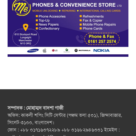
সম্পাদক : মোহাম্মদ বাদশা গাজী
অফিস: কাকলী শপিং সিটি সেন্টার (পঞ্চম তলা ৫০১), জিন্দাবাজার,
সিলেট-৩১০০, বাংলাদেশ।
ফোন : +৮৮ ০১৭১৬০৭২২৮৯ +৮৮ ০১৬৮২৯৪৬০০১ ইমেইল :