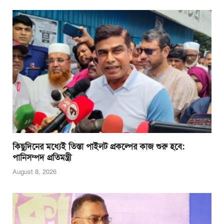
b
A
n
o
p
g
o
p
er
k
কিছুদিনের মধ্যেই তিস্তা পাইলট প্রকল্পের কাজ শুরু হবে:
পানিসম্পদ প্রতিমন্ত্রী
August 8, 2026