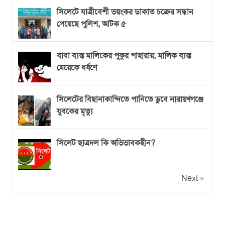
সিলেটে যাত্রীবেশী ভয়ংকর ডাকাত চক্রের সন্ধান
পেয়েছে পুলিশ, আটক ৫
বাবা ব্যস্ত মালিকের পুকুর পাহারায়, মালিক ব্যস্ত
মেয়েকে ধর্ষণে
সিলেটের বিছানাকান্দিতে পানিতে ডুবে নারায়ণগঞ্জে
যুবকের মৃত্যু
সিলেট ছাত্রদল কি অভিভাবকহীন?
Next »