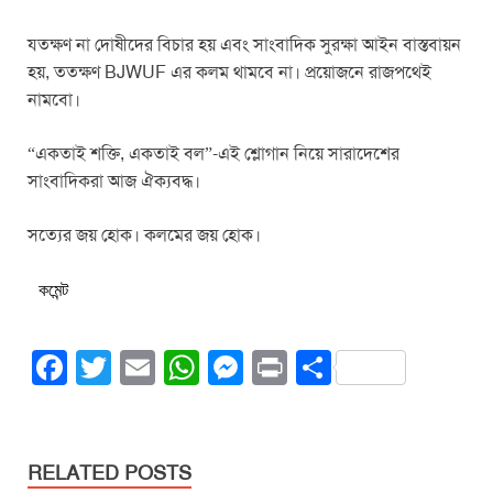
যতক্ষণ না দোষীদের বিচার হয় এবং সাংবাদিক সুরক্ষা আইন বাস্তবায়ন
হয়, ততক্ষণ BJWUF এর কলম থামবে না। প্রয়োজনে রাজপথেই
নামবো।
“একতাই শক্তি, একতাই বল”-
এই শ্লোগান নিয়ে সারাদেশের
সাংবাদিকরা আজ ঐক্যবদ্ধ।
সত্যের জয় হোক। কলমের জয় হোক।
কমেন্ট
F
T
E
W
M
Pr
S
a
wi
m
h
e
in
h
c
tt
ail
at
ss
t
ar
e
er
s
e
e
RELATED POSTS