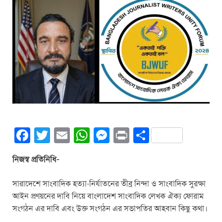
F
T
E
W
M
Pr
S
a
wi
m
h
e
in
h
নিজস্ব প্রতিনিধি-
c
tt
ail
at
ss
t
ar
e
er
s
e
e
সারাদেশে সাংবাদিক হত্যা-নির্যাতনের তীব্র নিন্দা ও সাংবাদিক সুরক্ষা
b
A
n
আইন প্রণয়নের দাবি নিয়ে বাংলাদেশ সাংবাদিক লেখক ঐক্য ফোরাম
সংগঠন এর দাবি এবং উক্ত সংগঠন এর সভাপতির আহবান কিছু কথা।
o
p
g