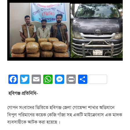
F
T
E
W
M
Pr
S
a
wi
m
h
e
in
h
হবিগঞ্জ প্রতিনিধি-
c
tt
ail
at
ss
t
ar
e
er
s
e
e
গোপন সংবাদের ভিত্তিতে হবিগঞ্জ জেলা গোয়েন্দা শাখার অভিযানে
b
A
n
বিপুল পরিমাণের কয়েক কে‌জি গাঁজা সহ একটি মাইক্রোবাস এক মাদক
ব্যবসায়ীকে আটক করা হয়েছে ।
o
p
g