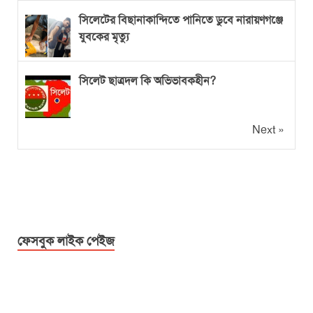
সিলেটের বিছানাকান্দিতে পানিতে ডুবে নারায়ণগঞ্জে
যুবকের মৃত্যু
সিলেট ছাত্রদল কি অভিভাবকহীন?
Next »
ফেসবুক লাইক পেইজ