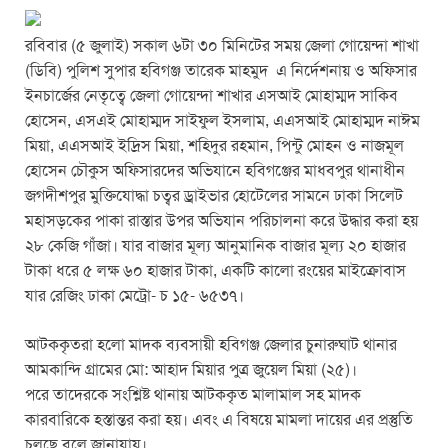
o
p
er
k
রবিবার (৫ জুলাই) সকাল ৬টা ৩০ মিনিটের সময় জেলা গোয়েন্দা শাখা
(ডিবি) পুলিশ সুপার হবিগঞ্জ তারেক মাহমুদ এ নির্দেশনায় ও অফিসার
ইনচার্জের নেতৃত্বে জেলা গোয়েন্দা শাখার এসআই মোহাম্মদ সাকিব
হোসেন, এসএই মোহাম্মদ সাইফুল ইসলাম, এএসআই মোহাম্মদ নাঈম
মিয়া, এএসআই ইদ্রিস মিয়া, শহিদুর রহমান, পিন্টু মোহন ও নাজমূল
হোসেন চৌকুস অফিসারদের অভিযানে হবিগঞ্জের মাধবপুর থানাধীন
জগদীশপুর মু‌ক্তি‌যোদ্ধা চত্বর ড্রাইভার হো‌টে‌লের সাম‌নে ঢাকা সি‌লেট
মহাসড়কের পাকা রাস্তার উপর অভিযান পরিচালনা করে উদ্ধার করা হয়
২৮ কে‌জি গাঁজা। যার বাজার মূল্য আনুমানিক বাজার মূল্য ২০ হাজার
টাকা ধরে ৫ লক্ষ ৬০ হাজার টাকা, একটি কালো রংয়ের মাইক্রোবাস
যার রেজিং ঢাকা মেট্রো- চ ১৫- ৬৫৩৭।
আটককৃতরা হলো মাদক ব্যবসায়ী হবিগঞ্জ জেলার চুনারুঘাট থানার
আমকান্দি গ্রামের মো: আহাদ মিয়ার পুত্র জুয়েল মিয়া (২৫)।
পরে তাদেরকে সংশ্লিষ্ট থানায় আটককৃত মালামাল সহ মাদক
কারবারিকে হস্তান্তর করা হয়। এবং এ বিষয়ে মামলা দায়ের এর প্রস্তুতি
চলছে বলে জানাযায়।