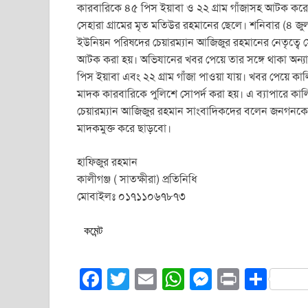
কারবারিকে ৪৫ পিস ইয়াবা ও ২২ গ্রাম গাঁজাসহ আটক কর
সেহারা গ্রামের মৃত মতিউর রহমানের ছেলে। শনিবার (৪ জু
ইউনিয়ন পরিষদের চেয়ারম্যান আজিজুর রহমানের নেতৃত্বে স
আটক করা হয়। অভিযানের খবর পেয়ে তার সঙ্গে থাকা অন্যান
পিস ইয়াবা এবং ২২ গ্রাম গাঁজা পাওয়া যায়। খবর পেয়ে 
মাদক কারবারিকে পুলিশে সোপর্দ করা হয়। এ ব্যাপারে কাল
চেয়ারম্যান আজিজুর রহমান সাংবাদিকদের বলেন জনগনকে 
মাদকমুক্ত করে ছাড়বো।
হাফিজুর রহমান
কালীগঞ্জ ( সাতক্ষীরা) প্রতিনিধি
মোবাইলঃ ০১৭১১০৬৭৮৭৩
কমেন্ট
F
T
E
W
M
Pr
S
a
wi
m
h
e
in
h