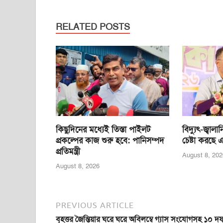
c
tt
ail
at
ss
t
ar
e
er
s
e
e
RELATED POSTS
b
A
n
o
p
g
o
p
er
k
কিছুদিনের মধ্যেই তিস্তা পাইলট
বিদ্যুৎ-জ্বাল
প্রকল্পের কাজ শুরু হবে: পানিসম্পদ
চেষ্টা করছে এক
প্রতিমন্ত্রী
August 8, 202
August 8, 2026
PREVIOUS ARTICLE
বৃহত্তর জৈন্তিয়ার ঘরে ঘরে অবিলম্বে গ্যাস সংযোগসহ ১০ দ