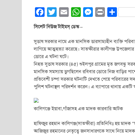
F
T
E
W
M
Pr
S
a
wi
m
h
e
in
h
সিলেট নিউজ টাইমস্ ডেস্ক –
c
tt
ail
at
ss
t
ar
e
er
s
e
e
সুভাষ সরকার নামে এক মানসিক ভারসাম্যহীন ব্যক্তি পরিবা
b
A
n
লাগিয়ে আত্মহত্যা করেছে। সাতক্ষীরার কালীগঞ্জ উপজেলার 
ভোরে এ ঘটনা ঘটে।
o
p
g
নিহত সুভাষ সরকার (৪৫) শুইলপুর গ্রামের মৃত জগবন্ধু সরক
o
p
er
মানসিক সমস্যায় ভুগছিলেন রবিবার ভোরে নিজ বাড়ির পাশ
k
প্রতিবেশী চম্পা সরকার ঘটনাটি দেখতে পেয়ে পরিবারের সদ
পুলিশ ঘটনাস্থল পরিদর্শন করেন। এ ব্যাপারে থানায় একটি অ
কালিগঞ্জে ইয়াবা,গাঁজাসহ এক মাদক কারবারি আটক
হাফিজুর রহমান কালিগঞ্জ(সাতক্ষীরা) প্রতিনিধিঃ হয় মাদক “ছ
আজিজুর রহমানের নেতৃত্বে জনসাধারণকে সাথে নিয়ে মাদ