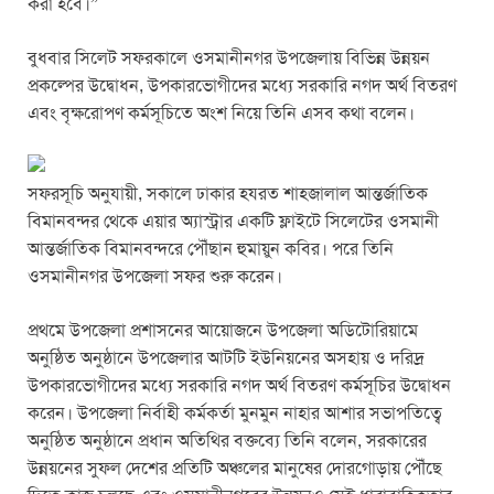
করা হবে।”
o
p
er
k
বুধবার সিলেট সফরকালে ওসমানীনগর উপজেলায় বিভিন্ন উন্নয়ন
প্রকল্পের উদ্বোধন, উপকারভোগীদের মধ্যে সরকারি নগদ অর্থ বিতরণ
এবং বৃক্ষরোপণ কর্মসূচিতে অংশ নিয়ে তিনি এসব কথা বলেন।
সফরসূচি অনুযায়ী, সকালে ঢাকার হযরত শাহজালাল আন্তর্জাতিক
বিমানবন্দর থেকে এয়ার অ্যাস্ট্রার একটি ফ্লাইটে সিলেটের ওসমানী
আন্তর্জাতিক বিমানবন্দরে পৌঁছান হুমায়ুন কবির। পরে তিনি
ওসমানীনগর উপজেলা সফর শুরু করেন।
প্রথমে উপজেলা প্রশাসনের আয়োজনে উপজেলা অডিটোরিয়ামে
অনুষ্ঠিত অনুষ্ঠানে উপজেলার আটটি ইউনিয়নের অসহায় ও দরিদ্র
উপকারভোগীদের মধ্যে সরকারি নগদ অর্থ বিতরণ কর্মসূচির উদ্বোধন
করেন। উপজেলা নির্বাহী কর্মকর্তা মুনমুন নাহার আশার সভাপতিত্বে
অনুষ্ঠিত অনুষ্ঠানে প্রধান অতিথির বক্তব্যে তিনি বলেন, সরকারের
উন্নয়নের সুফল দেশের প্রতিটি অঞ্চলের মানুষের দোরগোড়ায় পৌঁছে