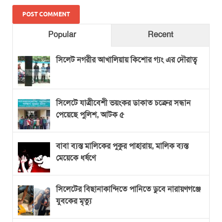
Popular
Recent
সিলেট নগরীর আখালিয়ায় কিশোর গ্যং এর দৌরাত্ব
সিলেটে যাত্রীবেশী ভয়ংকর ডাকাত চক্রের সন্ধান
পেয়েছে পুলিশ, আটক ৫
বাবা ব্যস্ত মালিকের পুকুর পাহারায়, মালিক ব্যস্ত
মেয়েকে ধর্ষণে
সিলেটের বিছানাকান্দিতে পানিতে ডুবে নারায়ণগঞ্জে
যুবকের মৃত্যু