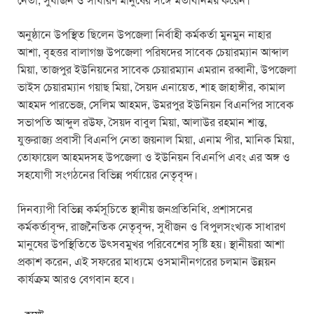
নেতা, সুধীজন ও সাধারণ মানুষের সঙ্গে মতবিনিময় করেন।
অনুষ্ঠানে উপস্থিত ছিলেন উপজেলা নির্বাহী কর্মকর্তা মুনমুন নাহার
আশা, বৃহত্তর বালাগঞ্জ উপজেলা পরিষদের সাবেক চেয়ারম্যান আব্দাল
মিয়া, তাজপুর ইউনিয়নের সাবেক চেয়ারম্যান এমরান রব্বানী, উপজেলা
ভাইস চেয়ারম্যান গয়াছ মিয়া, সৈয়দ এনায়েত, শাহ জাহাঙ্গীর, কামাল
আহমদ পারভেজ, সেলিম আহমদ, উমরপুর ইউনিয়ন বিএনপির সাবেক
সভাপতি আব্দুল রউফ, সৈয়দ বাবুল মিয়া, আলাউর রহমান শান্ত,
যুক্তরাজ্য প্রবাসী বিএনপি নেতা জয়নাল মিয়া, এনাম পীর, মানিক মিয়া,
তোফায়েল আহমদসহ উপজেলা ও ইউনিয়ন বিএনপি এবং এর অঙ্গ ও
সহযোগী সংগঠনের বিভিন্ন পর্যায়ের নেতৃবৃন্দ।
দিনব্যাপী বিভিন্ন কর্মসূচিতে স্থানীয় জনপ্রতিনিধি, প্রশাসনের
কর্মকর্তাবৃন্দ, রাজনৈতিক নেতৃবৃন্দ, সুধীজন ও বিপুলসংখ্যক সাধারণ
মানুষের উপস্থিতিতে উৎসবমুখর পরিবেশের সৃষ্টি হয়। স্থানীয়রা আশা
প্রকাশ করেন, এই সফরের মাধ্যমে ওসমানীনগরের চলমান উন্নয়ন
কার্যক্রম আরও বেগবান হবে।