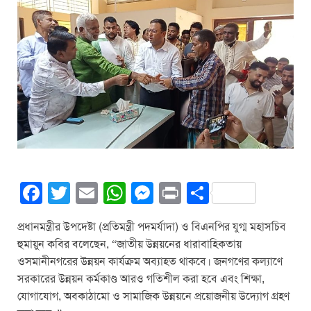
F
T
E
W
M
Pr
S
a
wi
m
h
e
in
h
প্রধানমন্ত্রীর উপদেষ্টা (প্রতিমন্ত্রী পদমর্যাদা) ও বিএনপির যুগ্ম মহাসচিব
c
tt
ail
at
ss
t
ar
হুমায়ুন কবির বলেছেন, “জাতীয় উন্নয়নের ধারাবাহিকতায়
e
er
s
e
e
ওসমানীনগরের উন্নয়ন কার্যক্রম অব্যাহত থাকবে। জনগণের কল্যাণে
b
A
n
সরকারের উন্নয়ন কর্মকাণ্ড আরও গতিশীল করা হবে এবং শিক্ষা,
যোগাযোগ, অবকাঠামো ও সামাজিক উন্নয়নে প্রয়োজনীয় উদ্যোগ গ্রহণ
o
p
g