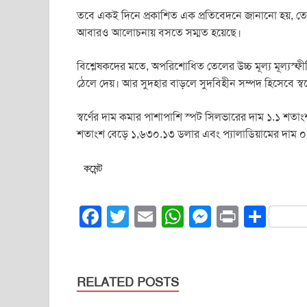
তবে একই দিনে প্রকাশিত এক প্রতিবেদনে জানানো হয়, তেহর
আবারও আলোচনায় বসতে সম্মত হয়েছে।
বিশ্লেষকদের মতে, অপরিশোধিত তেলের উচ্চ মূল্য মূল্যস্ফী
ঠেলে দেয়। আর সুদহার বাড়লে সুদবিহীন সম্পদ হিসেবে স্বর
স্বর্ণের দাম কমার পাশাপাশি স্পট সিলভারের দাম ১.১ শতা
শতাংশ বেড়ে ১,৬৩০.১৩ ডলার এবং প্যালাডিয়ামের দাম ০
কমেন্ট
F
T
E
W
M
Pr
S
a
wi
m
h
e
in
h
c
tt
ail
at
ss
t
ar
e
er
s
e
e
RELATED POSTS
b
A
n