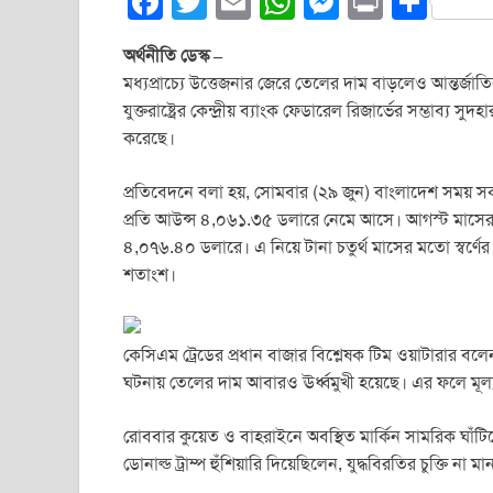
F
T
E
W
M
Pr
S
a
wi
m
h
e
in
h
অর্থনীতি ডেস্ক –
c
tt
ail
at
ss
t
ar
মধ্যপ্রাচ্যে উত্তেজনার জেরে তেলের দাম বাড়লেও আন্তর্জাতিক
e
er
s
e
e
যুক্তরাষ্ট্রের কেন্দ্রীয় ব্যাংক ফেডারেল রিজার্ভের সম্ভাব্য স
b
A
n
করেছে।
o
p
g
প্রতিবেদনে বলা হয়, সোমবার (২৯ জুন) বাংলাদেশ সময় সক
o
p
er
প্রতি আউন্স ৪,০৬১.৩৫ ডলারে নেমে আসে। আগস্ট মাসের ডেল
k
৪,০৭৬.৪০ ডলারে। এ নিয়ে টানা চতুর্থ মাসের মতো স্বর্
শতাংশ।
কেসিএম ট্রেডের প্রধান বাজার বিশ্লেষক টিম ওয়াটারার বলেন,
ঘটনায় তেলের দাম আবারও ঊর্ধ্বমুখী হয়েছে। এর ফলে মূল
রোববার কুয়েত ও বাহরাইনে অবস্থিত মার্কিন সামরিক ঘাঁটিতে 
ডোনাল্ড ট্রাম্প হুঁশিয়ারি দিয়েছিলেন, যুদ্ধবিরতির চুক্তি না