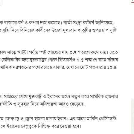
 বাজারে স্বর্ণ ও রুপার দাম কমেছে। বার্তা সংস্থা রয়টার্স জানিয়েছে,
ুদহার বৃদ্ধি নিয়ে বিনিয়োগকারীদের উদ্বেগ মূল্যবান ধাতুটির ওপর চাপ সৃষ্টি
াল সাড়ে আটটা পর্যন্ত স্পট গোল্ডের দাম ০.৭ শতাংশ কমে যায়। এতে
িভারির জন্য যুক্তরাষ্ট্রের গোল্ড ফিউচার্সও ০.৫ শতাংশ কমে দাঁড়ায়
ণের মাসিক দরপতনের পথে রয়েছে বাজার, যেখানে মোট পতন প্রায় ১০.৪
 সপ্তাহের শেষে যুক্তরাষ্ট্র ও ইরানের মধ্যে নতুন করে সামরিক হামলার
্যস্ফীতি ও সুদহার নিয়ে অনিশ্চয়তা আরও বেড়েছে।
ক্ষেপণাস্ত্র ও ড্রোন হামলা চালায় ইরান। এর আগে মার্কিন প্রেসিডেন্ট
 মানলে ইরানের নেতৃত্বকে নিশ্চিহ্ন করে দেওয়া হবে।