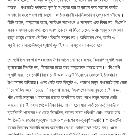
করছে। গণভোটে প্রদত্ত সুস্পষ্ট সংস্কার-রায় অগ্রাহ্য করে সরকার কার্যত
জনগণের সঙ্গে প্রতারণা করছে এবং স্বৈরাচারী মানসিকতার বহিঃপ্রকাশ ঘটাচ্ছে।
তিনি বলেন, বাস্তবতা হলো, সংবিধান সংশোধন ও সংস্কার এক বিষয় নয়; বিএনপি
সরকার সংস্কারের কথা বলে জনগণকে ধোকা দিতে চাচ্ছে অথচ প্রকৃত সংস্কার
ছাড়া রাষ্ট্রে কোনো মৌলিক পরিবর্তন সম্ভব নয়। অবিলম্বে দেশ, জাতি ও
স্বাধীনতার সাবভৌমত্ব স্বার্থে জুলাই সনদ বাস্তবায়ন করতে হবে।
গোলটেবিলে বক্তারা প্রবন্ধের উপর আলোচনা করে বলেন, বিএনপি জুলাই সনদ
জুলাইয়ের স্পিরিট নয়, নিজেদের মতো করে বাস্তবায়ন করতে চান।’ ‘বিএনপি
জুলাই সনদে যে ১০টি বিষয়ে নোট অফ ডিসেন্ট দিয়েছেন সেগুলোই স্বৈরাচার
উৎপাদনের হাতিয়ার। এসব নোট অফ ডিসেন্ট ৭০ শতাংশ মানুষ গণভোটে হ্যা ভোট
দিয়ে খারিজ করে দিয়েছে।’ বক্তারা বলেন, ‘জনগণের ভাষা বুঝতে চেষ্টা করুন,
পাঁচ কোটি মানুষের গণভোটের রায়কে অস্বীকার করে দেশে নতুন সংকট তৈরি
করবেন না। ইতিহাস থেকে শিক্ষা নিন, তা না হলে যারা অতীতে কর্তৃত্ববাদী ও
ফ্যাসিবাদী শাসনের পথ বেছে নিয়েছিল, তাদের মতো পরিণতি ভোগ করতে হবে।’
‘গণভোট জনগণের প্রত্যক্ষ মতামত প্রকাশের গুরুত্বপূর্ণ পদ্ধতি। গণভোটের
রায়ের বিরুদ্ধে সরকারি দলের অবস্থান নেওয়া কোনভাবেই কাম্য নয়। এতে