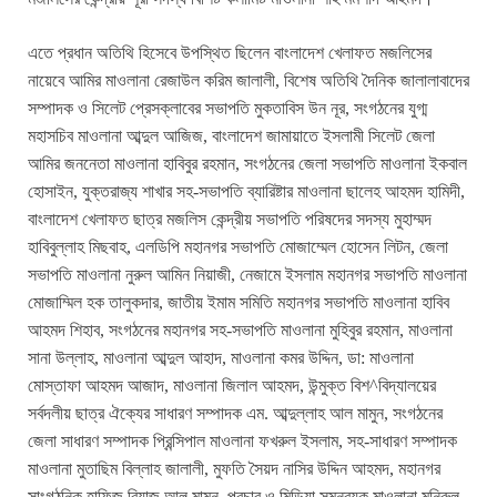
এতে প্রধান অতিথি হিসেবে উপস্থিত ছিলেন বাংলাদেশ খেলাফত মজলিসের
নায়েবে আমির মাওলানা রেজাউল করিম জালালী, বিশেষ অতিথি দৈনিক জালালাবাদের
সম্পাদক ও সিলেট প্রেসক্লাবের সভাপতি মুকতাবিস উন নূর, সংগঠনের যুগ্ম
মহাসচিব মাওলানা আব্দুল আজিজ, বাংলাদেশ জামায়াতে ইসলামী সিলেট জেলা
আমির জননেতা মাওলানা হাবিবুর রহমান, সংগঠনের জেলা সভাপতি মাওলানা ইকবাল
হোসাইন, যুক্তরাজ্য শাখার সহ-সভাপতি ব্যারিষ্টার মাওলানা ছালেহ আহমদ হামিদী,
বাংলাদেশ খেলাফত ছাত্র মজলিস কেন্দ্রীয় সভাপতি পরিষদের সদস্য মুহাম্মদ
হাবিবুল্লাহ মিছবাহ, এলডিপি মহানগর সভাপতি মোজাম্মেল হোসেন লিটন, জেলা
সভাপতি মাওলানা নুরুল আমিন নিয়াজী, নেজামে ইসলাম মহানগর সভাপতি মাওলানা
মোজাম্মিল হক তালুকদার, জাতীয় ইমাম সমিতি মহানগর সভাপতি মাওলানা হাবিব
আহমদ শিহাব, সংগঠনের মহানগর সহ-সভাপতি মাওলানা মুহিবুর রহমান, মাওলানা
সানা উল্লাহ, মাওলানা আব্দুল আহাদ, মাওলানা কমর উদ্দিন, ডা: মাওলানা
মোস্তাফা আহমদ আজাদ, মাওলানা জিলাল আহমদ, উন্মুক্ত বিশ^বিদ্যালয়ের
সর্বদলীয় ছাত্র ঐক্যের সাধারণ সম্পাদক এম. আব্দুল্লাহ আল মামুন, সংগঠনের
জেলা সাধারণ সম্পাদক প্রিন্সিপাল মাওলানা ফখরুল ইসলাম, সহ-সাধারণ সম্পাদক
মাওলানা মুতাছিম বিল্লাহ জালালী, মুফতি সৈয়দ নাসির উদ্দিন আহমদ, মহানগর
সাংগঠনিক হাফিজ রিয়াজ আল মামুন, প্রচার ও মিডিয়া সমন্বয়ক মাওলানা মনিরুল