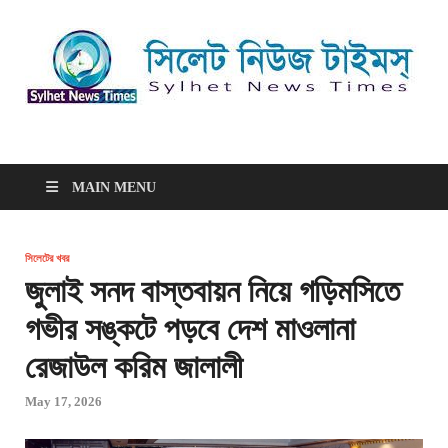
সিলেট নিউজ টাইমস্ | Sylhet
সিলেট নিউজ টাইমস্ | Sylhet News Times
News Times
MAIN MENU
সিলেটের খবর
জুলাই সনদ বাস্তবায়ন নিয়ে গড়িমসিতে
গভীর সঙ্কটে পড়বে দেশ মাওলানা
রেজাউল করিম জালালী
May 17, 2026