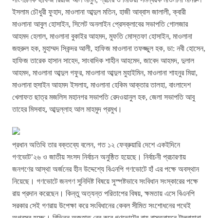
ইসলাম চৌধুরী ফুহাদ, মাওলানা আব্দুল মতিন, হাজী আব্বাস জালালী, ক্বারী
মাওলানা আবুল হোসাইন, সিলেট অনলাইন প্রেসক্লাবের সভাপতি গোলজার
আহমদ হেলাল, মাওলানা বুকাইর আহমদ, মুফতি মোস্তফা হোসাইন, মাওলানা
জহুরুল হক, মুহাম্মদ সিকন্দর আলী, হাফিজ মাওলানা তফজ্জুল হক, ডা: নবী হোসেন,
হাফিজ তারেক হাসান সাহেদ, সাংবাদিক শাহীন আহমেদ, জাবেদ আহমদ, দুলাল
আহমদ, মাওলানা আব্দুল গফুর, মাওলানা আব্দুল মুহাইমিন, মাওলানা শাহনুর মিয়া,
মাওলানা হুসাইন আহমদ ইসলাহ, মাওলানা হেকিম আক্তার তালহা, বাংলাদেশ
খেলাফত ছাত্র মজলিস মহানগর সভাপতি রেদওয়ানুল হক, জেলা সভাপতি আবু
তাহের মিসবাহ, আব্দুল্লাহ আল মাহমুদ প্রমুখ।
প্রধান অতিথি তার বক্তব্যে বলেন, গত ১২ ফেব্রুয়ারি দেশে একইদিনে
গণভোট’২৬ ও জাতীয় সংসদ নির্বাচন অনুষ্ঠিত হয়েছে। নির্বাচনী প্রচারণায়
জনগণের আস্থা অর্জনের হীন উদ্দেশ্যে বিএনপি গণভোটে হাঁ এর পক্ষে অবস্থান
নিয়েছে। গণভোটে জনগণ সুনিদিষ্ট বিষয়ে সুস্পষ্টভাবে সংবিধান সংস্কারের পক্ষে
রায় প্রদান করেছেন। কিন্তু অত্যন্ত পরিতাপের বিষয়, ক্ষমতায় এসে বিএনপি
সরকার সেই গণরায় উপেক্ষা করে সংবিধানের কেবল সীমিত সংশোধনের পথেই
অগ্রসর হচ্ছে। বিভিন্ন অজুহাত বের করে গণভোটের রায় বাস্তবায়নে টালবাহানা