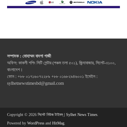
সম্পাদক : মোহাম্মদ বাদশা গাজী
অফিস: কাকলী শপিং সিটি সেন্টার (পঞ্চম তলা ৫০১), জিন্দাবাজার, সিলেট-৩১০০,
বাংলাদেশ।
ফোন : +৮৮ ০১৭১৬০৭২২৮৯ +৮৮ ০১৬৮২৯৪৬০০১ ইমেইল :
sylhetnewstimesbd@gmail.com
Copyright © 2026
সিলেট নিউজ টাইমস্ | Sylhet News Times
.
Powered by
WordPress
and
HitMag
.