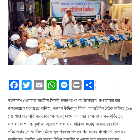
Fa
T
E
W
M
Pr
S
ce
wi
m
ha
es
in
ha
বাংলাদেশ খেলাফত মজলিস সিলেট মহানগর শাখার উদ্যোগে গণভোটের রায়
bo
tte
ail
ts
se
t
re
বাস্তবায়নে সরকারের অনিহা, জনগণ উদ্বিগ্ন শীর্ষক গোলটেবিল বৈঠক শনিবার (১৬
ok
r
A
ng
মে) শাখা সভাপতি জননেতা আলহাজ¦ মাওলানা এমরান আলমের সভাপতিত্বে,
pp
er
সাধারণ সম্পাদক মুহাম্মদ আব্দুল গাফফার ও হাফিজ কয়েছ আহমদের যৌথ
পরিচালনায় গোলটেবিল বৈঠকে মূল প্রবন্ধ উপস্থাপন করেন বাংলাদেশ খেলাফত
মজলিসের কেন্দ্রীয় শূরা সদস্য বিশিষ্ট কলামিষ্ট মাওলানা শাহ মমশাদ আহমদ।