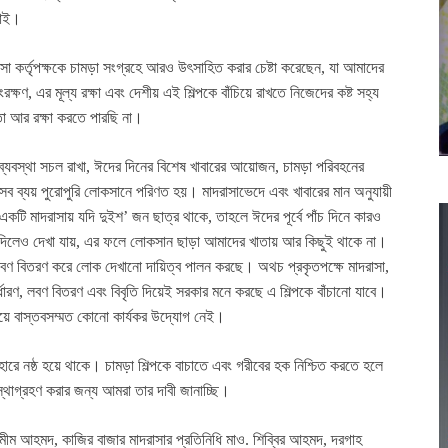
চাই।
াসা কর্তৃপক্ষকে চামড়া সংগ্রহে আরও উৎসাহিত করার চেষ্টা করেছেন, যা আমাদের
ণ, এর মূল্য রক্ষা এবং দেশীয় এই শিল্পকে বাঁচিয়ে রাখতে নিজেদের কষ্ট সহ্য
া আর রক্ষা করতে পারছি না।
ের ব্যবস্থা সচল রাখা, ঈদের দিনের বিশেষ খাবারের আয়োজন, চামড়া পরিবহনের
ব ব্যয় পুরোপুরি লোকসানে পরিণত হয়। মাদরাসাভেদে এবং খাবারের মান অনুযায়ী
টি মাদরাসায় যদি দুইশ’ জন ছাত্র থাকে, তাহলে ঈদের পূর্বে পাঁচ দিনে কারও
দ দিলেও দেখা যায়, এর ফলে লোকসান ছাড়া আমাদের খাতায় আর কিছুই থাকে না।
ণ বিতরণ করে লোক দেখানো দায়িত্ব পালন করছে। অথচ প্রকৃতপক্ষে মাদরাসা,
র্ধারণ, লবণ বিতরণ এবং বিবৃতি দিয়েই সরকার মনে করছে এ শিল্পকে বাঁচানো যাবে।
বিষয়ে বাস্তবসম্মত কোনো কার্যকর উদ্যোগ নেই।
ারে নষ্ঠ হয়ে থাকে। চামড়া শিল্পকে বাচাতে এবং গরীবের হক নিশ্চিত করতে হলে
বস্থাগ্রহণ করার জন্য আমরা তার দাবী জানাচ্ছি।
মীম আহমদ, কাজির বাজার মাদরাসার প্রতিনিধি মাও. শিব্বির আহমদ, দরগাহ