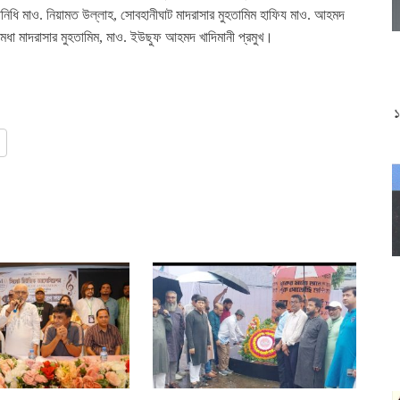
তিনিধি মাও. নিয়ামত উল্লাহ, সোবহানীঘাট মাদরাসার মুহতামিম হাফিয মাও. আহমদ
 রামধা মাদরাসার মুহতামিম, মাও. ইউছুফ আহমদ খাদিমানী প্রমুখ।