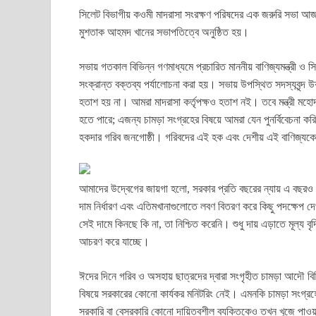
ce
wi
m
ha
es
in
ha
সিলেট বিভাগীয় কওমী মাদরাসা সংরক্ষণ পরিষদের এক জরুরি সভা আজ
bo
tte
ail
ts
se
t
re
মুশতাক আহমদ খানের সভাপতিত্বে অনুষ্ঠিত হয়।
ok
r
A
ng
pp
er
সভায় গতকাল বিভিন্ন গণমাধ্যমে প্রচারিত মাননীয় বাণিজ্যমন্ত্রী ও 
সংক্রান্ত বক্তব্য পর্যালোচনা করা হয়। সভায় উপস্থিত সদস্যবৃন্দ 
হতাশ হয় না। আমরা মাদরাসা কর্তৃপক্ষও হতাশ নই। তবে মন্ত্রী মহোদয়
হতে পারে; এজন্য চামড়া সংগ্রহের বিষয়ে আমরা যেন পুনর্বিবেচনা করি
হকদার গরিব জনগোষ্ঠী। গরিবদের এই হক এবং দেশীয় এই বাণিজ্যকে ম
আমাদের উদ্বেগের জায়গা হলো, সরকার প্রতি বছরের ন্যায় এ বছরও লবণ
দাম নির্ধারণ এবং এতিমখানাগুলোতে লবণ বিতরণ করে কিছু পদক্ষেপ দেখাল
সেই দামে কিনছে কি না, তা নিশ্চিত করেনি। শুধু দায় এড়াতে মূল্য বৃ
আচরণ করে যাচ্ছে।
ঈদের দিনে গরিব ও অসহায় ছাত্রদের দ্বারা সংগৃহীত চামড়া আদৌ বিক্র
বিষয়ে সরকারের কোনো কার্যকর মনিটরিং নেই। এমনকি চামড়া সংগ্রহের 
সরকারি বা বেসরকারি কোনো দায়িত্বশীল ব্যক্তিকেও তখন খুজে পাও