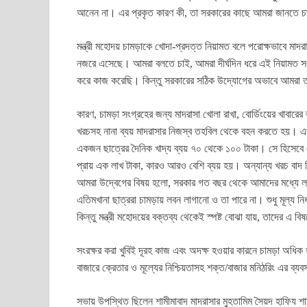
আনেন না। এর প্রকৃত কারণ কী, তা সরকারের কাছে আমরা জানতে 
মন্ত্রী মহোদয় চামড়াকে খোদা-প্রদত্ত নিয়ামত বলে পরোক্ষভাবে মাদর
নজরে এসেছে। আমরা বলতে চাই, আমরা দীর্ঘদিন ধরে এই নিয়ামত সংরক্ষ
করে কাজ করেছি। কিন্তু সরকারের সঠিক উদ্যোগের অভাবে আমরা ত
কারণ, চামড়া সংগ্রহের জন্য মাদরাসা খোলা রাখা, বোর্ডিংয়ের খাবার
খরচসহ নানা ব্যয় মাদরাসার নিজস্ব তহবিল থেকে বহন করতে হয়। এস
একজন ছাত্রের দৈনিক খাদ্য ব্যয় ৭০ থেকে ১০০ টাকা। সে হিসেবে এক
প্রায় এক লাখ টাকা, কারও আরও বেশি ব্যয় হয়। অন্যান্য খরচ বা
আমরা উদ্বেগের বিষয় হলো, সরকার গত বছর থেকে আমাদের মধ্যে লব
এতিমখানা ছাত্ররা চামড়ায় লবন লাগানো ও তা পারে না। শুধু মূল্য নি
কিন্তু মন্ত্রী মহোদয়ের বক্তব্য থেকেই স্পষ্ট বোঝা যায়, তাদের এ 
সংরক্ষর করা খুবিই দূরহ কাজ এবং অদক্ষ হওয়ার কারনে চামড়া অধিক হ
বাজারে ক্রেতার ও মূল্যের নিশ্চিয়তাসহ শক্ত/বাজার মনিঠরিং এর ব্য
সভায় উপস্থিত ছিলেন শামীমাবাদ মাদরাসার মুহতামিম সৈয়দ হাফিয শা