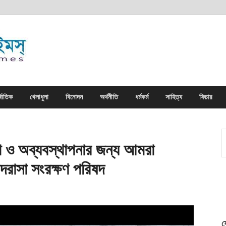
সিলেট নিউজ টাইমস্ | Sylhe
সিলেট নিউজ টাইমস্ | Sylhet News Times
জাতিক
খেলাধুলা
বিনোদন
অর্থনীতি
ধর্মকর্ম
সাহিত্য
ফিচার
লা ও অব্যবস্থাপনার জন্য আমরা
াদরাসা সংরক্ষণ পরিষদ
ফ