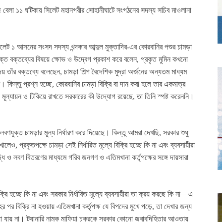
 বেলা ১১ ঘটিকায় সিলেট মহানগরীর সোহানীঘাটে সংগঠনের সদস্য সচিব মাওলানা
সিলেট ১ আসনের সংসদ সদস্য খন্দকার আব্দুল মুক্তাদির-এর কোরবানির পশুর চামড়া
উক্ত বক্তব্যের বিষয়ে ক্ষোভ ও উদ্বেগ প্রকাশ করে বলেন, প্রকৃত মুমিন কখনো
 তাঁর বক্তব্যে বলেছেন, চামড়া শিল্প বৈদেশিক মুদ্রা অর্জনের অন্যতম মাধ্যম
। কিন্তু প্রশ্ন হচ্ছে, কোরবানির চামড়া বিক্রি বা দান করা হলে তার একমাত্র
ূল্যায়ন ও টিকিয়ে রাখতে সরকারের কী উদ্যোগ রয়েছে, তা তিনি স্পষ্ট করেননি।
যুক্ত চামড়ার মূল্য নির্ধারণ করে দিয়েছে। কিন্তু আমরা দেখছি, সরকার শুধু
েও, প্রকৃতপক্ষে চামড়া সেই নির্ধারিত মূল্যে বিক্রি হচ্ছে কি না এবং ব্যবসায়ীরা
দ্ধি ও লবণ বিতরণের মাধ্যমে গরিব জনগণ ও এতিমখানা কর্তৃপক্ষের সঙ্গে দায়সারা
ি হচ্ছে কি না এবং সরকার নির্ধারিত মূল্যে ব্যবসায়ীরা তা ক্রয় করছে কি না—এ
পর বিক্রি না হওয়ায় এতিমখানা কর্তৃপক্ষ যে বিপদের মুখে পড়ে, তা দেখার জন্য
য়া যায় না। ট্যানারি নামক মাফিয়া চক্রকে সরকার কোনো জবাবদিহিতার আওতায়