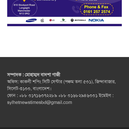
সম্পাদক : মোহাম্মদ বাদশা গাজী
অফিস: কাকলী শপিং সিটি সেন্টার (পঞ্চম তলা ৫০১), জিন্দাবাজার,
সিলেট-৩১০০, বাংলাদেশ।
ফোন : +৮৮ ০১৭১৬০৭২২৮৯ +৮৮ ০১৬৮২৯৪৬০০১ ইমেইল :
sylhetnewstimesbd@gmail.com