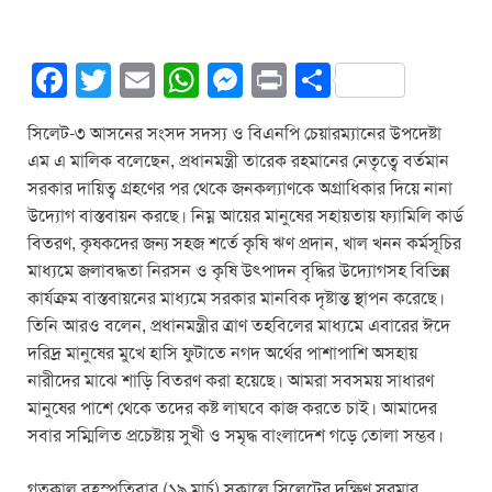
F
T
E
W
M
Pr
S
a
wi
m
h
e
in
h
সিলেট-৩ আসনের সংসদ সদস্য ও বিএনপি চেয়ারম্যানের উপদেষ্টা
c
tt
ail
at
ss
t
ar
এম এ মালিক বলেছেন, প্রধানমন্ত্রী তারেক রহমানের নেতৃত্বে বর্তমান
e
er
s
e
e
সরকার দায়িত্ব গ্রহণের পর থেকে জনকল্যাণকে অগ্রাধিকার দিয়ে নানা
b
A
n
উদ্যোগ বাস্তবায়ন করছে। নিম্ন আয়ের মানুষের সহায়তায় ফ্যামিলি কার্ড
বিতরণ, কৃষকদের জন্য সহজ শর্তে কৃষি ঋণ প্রদান, খাল খনন কর্মসূচির
o
p
g
মাধ্যমে জলাবদ্ধতা নিরসন ও কৃষি উৎপাদন বৃদ্ধির উদ্যোগসহ বিভিন্ন
o
p
er
কার্যক্রম বাস্তবায়নের মাধ্যমে সরকার মানবিক দৃষ্টান্ত স্থাপন করেছে।
k
তিনি আরও বলেন, প্রধানমন্ত্রীর ত্রাণ তহবিলের মাধ্যমে এবারের ঈদে
দরিদ্র মানুষের মুখে হাসি ফুটাতে নগদ অর্থের পাশাপাশি অসহায়
নারীদের মাঝে শাড়ি বিতরণ করা হয়েছে। আমরা সবসময় সাধারণ
মানুষের পাশে থেকে তদের কষ্ট লাঘবে কাজ করতে চাই। আমাদের
সবার সম্মিলিত প্রচেষ্টায় সুখী ও সমৃদ্ধ বাংলাদেশ গড়ে তোলা সম্ভব।
গতকাল বৃহস্পতিবার (১৯ মার্চ) সকালে সিলেটের দক্ষিণ সুরমার