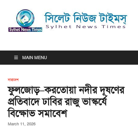
সিলেট নিউজ টাইমস্ | Sylhet
সিলেট নিউজ টাইমস্ | Sylhet News Times
News Times
MAIN MENU
সারাদেশ
ফুলজোড়–করতোয়া নদীর দূষণের
প্রতিবাদে ঢাবির রাজু ভাস্কর্যে
বিক্ষোভ সমাবেশ
March 11, 2026