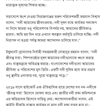
মারাত্মক দূষণের শিকার হচ্ছে।
সমাবেশে অংশ নেওয়া সিরাজগঞ্জের তরুণ পরিবেশকর্মী ফয়সাল বিশ্বাস
বলেন, “নদী আমাদের জীবনপ্রবাহ। নদী দূষণ বন্ধে কার্যকর পদক্ষেপ
না নিলে আমরা শুধু পরিবেশগত বিপর্যয় নয়, আমাদের জীবিকাও
হারাব। আমি ছয় দিন ধরে এখানে অবস্থান কর্মসূচি চালিয়ে যাচ্ছি। নদী
নিরাপদ না হওয়া পর্যন্ত আমরা আন্দোলন চালিয়ে যাব।”
ইয়ুথনেট গ্লোবালের নির্বাহী সমন্বয়কারী সোহানুর রহমান বলেন, “নদী
জীবন্ত সত্তা। শিল্পবর্জ্যের দূষণ আমাদের নদীগুলোকে ধ্বংস করছে
এবং বাস্তুতন্ত্রকে ক্ষতিগ্রস্ত করছে। বাংলাদেশের নদীগুলো আমাদের
জীবিকা ও পরিবেশের মূল ভিত্তি। একটি নদী দূষিত হলে তার প্রভাব
শুধু স্থানীয় এলাকায় নয়, পুরো বাস্তুতন্ত্রে পড়ে।”
২০১৯ সালে হাইকোর্ট এক ঐতিহাসিক রায়ে দেশের সব নদ–নদীকে
‘জীবন্ত সত্তা’ হিসেবে ঘোষণা করে এবং জাতীয় নদী রক্ষা কমিশনকে
এর অভিভাবক হিসেবে দায়িত্ব দেয়। আন্দোলনকারীরা বলেন, এই
আইনি স্বীকৃতি বাস্তবে কার্যকর না হলে নদী রক্ষা সম্ভব হবে না।