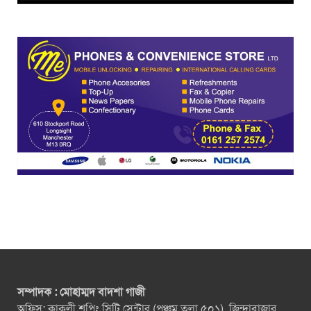
সম্পাদক : মোহাম্মদ বাদশা গাজী
অফিস: কাকলী শপিং সিটি সেন্টার (পঞ্চম তলা ৫০১), জিন্দাবাজার,