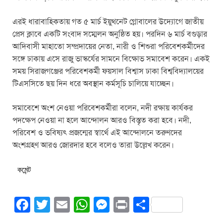
এরই ধারাবাহিকতায় গত ৫ মার্চ ইয়ুথনেট গ্লোবালের উদ্যোগে জাতীয়
প্রেস ক্লাবে একটি সংবাদ সম্মেলন অনুষ্ঠিত হয়। পরদিন ৬ মার্চ বগুড়ার
আদিবাসী মাহাতো সম্প্রদায়ের নেতা, নারী ও শিশুরা পরিবেশকর্মীদের
সঙ্গে ঢাকায় এসে রাজু ভাস্কর্যের সামনে বিক্ষোভ সমাবেশ করেন। একই
সময় সিরাজগঞ্জের পরিবেশকর্মী ফয়সাল বিশ্বাস ঢাকা বিশ্ববিদ্যালয়ের
টিএসসিতে ছয় দিন ধরে অবস্থান কর্মসূচি চালিয়ে যাচ্ছেন।
সমাবেশে অংশ নেওয়া পরিবেশকর্মীরা বলেন, নদী রক্ষায় কার্যকর
পদক্ষেপ নেওয়া না হলে আন্দোলন আরও বিস্তৃত করা হবে। নদী,
পরিবেশ ও ভবিষ্যৎ প্রজন্মের স্বার্থে এই আন্দোলনে তরুণদের
অংশগ্রহণ আরও জোরদার হবে বলেও তারা উল্লেখ করেন।
কমেন্ট
F
T
E
W
M
Pr
S
a
wi
m
h
e
in
h