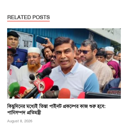
c
tt
ail
at
ss
t
ar
e
er
s
e
e
RELATED POSTS
b
A
n
o
p
g
o
p
er
k
কিছুদিনের মধ্যেই তিস্তা পাইলট প্রকল্পের কাজ শুরু হবে:
পানিসম্পদ প্রতিমন্ত্রী
August 8, 2026