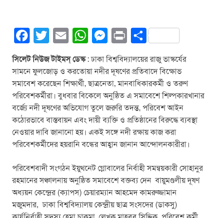
F
T
E
W
M
Pr
S
a
wi
m
h
e
in
h
সিলেট নিউজ টাইমস্ ডেস্ক
: ঢাকা বিশ্ববিদ্যালয়ের রাজু ভাস্কর্যের
c
tt
ail
at
ss
t
ar
সামনে ফুলজোড় ও করতোয়া নদীর দূষণের প্রতিবাদে বিক্ষোভ
e
er
s
e
e
সমাবেশ করেছেন শিক্ষার্থী, ছাত্রনেতা, মানবাধিকারকর্মী ও তরুণ
b
A
n
পরিবেশকর্মীরা। বুধবার বিকেলে অনুষ্ঠিত এ সমাবেশে শিল্পকারখানার
বর্জ্যে নদী দূষণের অভিযোগ তুলে জরুরি তদন্ত, পরিবেশ আইন
o
p
g
কঠোরভাবে বাস্তবায়ন এবং দায়ী ব্যক্তি ও প্রতিষ্ঠানের বিরুদ্ধে ব্যবস্থা
o
p
er
নেওয়ার দাবি জানানো হয়। একই সঙ্গে নদী রক্ষায় কাজ করা
k
পরিবেশকর্মীদের হয়রানি বন্ধের আহ্বান জানান আন্দোলনকারীরা।
পরিবেশবাদী সংগঠন ইয়ুথনেট গ্লোবালের নির্বাহী সমন্বয়কারী সোহানুর
রহমানের সঞ্চালনায় অনুষ্ঠিত সমাবেশে বক্তব্য দেন বায়ুমণ্ডলীয় দূষণ
অধ্যয়ন কেন্দ্রের (ক্যাপস) চেয়ারম্যান আহমেদ কামরুজ্জামান
মজুমদার, ঢাকা বিশ্ববিদ্যালয় কেন্দ্রীয় ছাত্র সংসদের (ডাকসু)
কার্যনির্বাহী সদস্য হেমা চাকমা, লেখক মাহবুব সিদ্দিক, পরিবেশ কর্মী