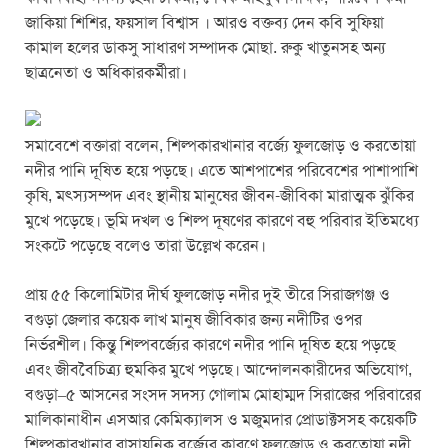
জাকিয়া শিশির, ফয়সাল বিশ্বাস । আরও বক্তব্য দেন কবি সুফিয়া
কামাল হলের ডাকসু সাধারণ সম্পাদক মোছা. রুকু খাতুনসহ অন্য
ছাত্রনেতা ও অধিকারকর্মীরা।
সমাবেশে বক্তারা বলেন, শিল্পকারখানার বর্জ্যে ফুলজোড় ও করতোয়া
নদীর পানি দূষিত হয়ে পড়ছে। এতে আশপাশের পরিবেশের পাশাপাশি
কৃষি, মৎস্যসম্পদ এবং স্থানীয় মানুষের জীবন-জীবিকা মারাত্মক ঝুঁকির
মুখে পড়েছে। ভূমি দখল ও শিল্প দূষণের কারণে বহু পরিবার ইতিমধ্যে
সংকটে পড়েছে বলেও তারা উল্লেখ করেন।
প্রায় ৫৫ কিলোমিটার দীর্ঘ ফুলজোড় নদীর দুই তীরে সিরাজগঞ্জ ও
বগুড়া জেলার কয়েক লাখ মানুষ জীবিকার জন্য নদীটির ওপর
নির্ভরশীল। কিন্তু শিল্পবর্জ্যের কারণে নদীর পানি দূষিত হয়ে পড়ছে
এবং জীববৈচিত্র্য হুমকির মুখে পড়ছে। আন্দোলনকারীদের অভিযোগ,
বগুড়া–৫ আসনের সংসদ সদস্য গোলাম মোহাম্মদ সিরাজের পরিবারের
মালিকানাধীন এসআর কেমিক্যালস ও মজুমদার প্রোডাক্টসসহ কয়েকটি
শিল্পকারখানার রাসায়নিক বর্জ্যের কারণে ফুলজোড় ও করতোয়া নদী