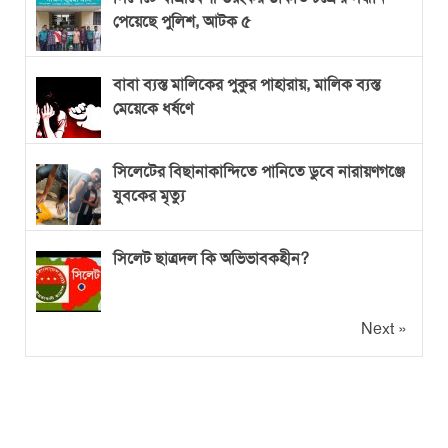
পেয়েছে পুলিশ, আটক ৫
বাবা ব্যস্ত মালিকের পুকুর পাহারায়, মালিক ব্যস্ত
মেয়েকে ধর্ষণে
সিলেটের বিছানাকান্দিতে পানিতে ডুবে নারায়ণগঞ্জে
যুবকের মৃত্যু
সিলেট ছাত্রদল কি অভিভাবকহীন?
Next »