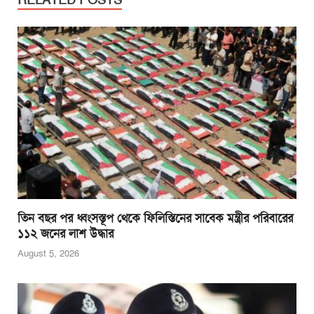
b
A
n
o
p
g
o
p
er
k
তিন বছর পর ধ্বংসস্তূপ থেকে ফিলিস্তিনের সাবেক মন্ত্রীর পরিবারের
১১২ জনের লাশ উদ্ধার
August 5, 2026