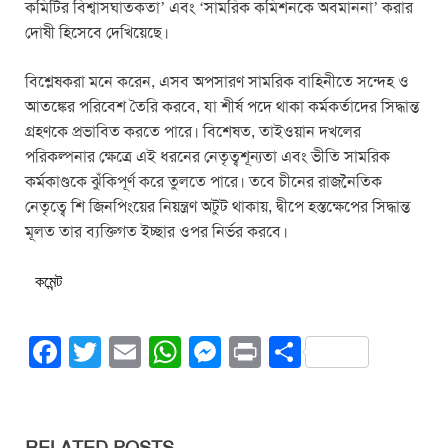
কমিটির বিশ্বাসঘাতকতা’ এবং ‘সামরিক কমিশনকে অবমাননা’ করার
দোষী হিসেবে দেখিয়েছে।
বিশ্লেষকরা মনে করেন, এসব অপসারণ সামরিক বাহিনীতে সন্দেহ ও
আতঙ্কের পরিবেশ তৈরি করবে, যা শীর্ষ পদে থাকা কর্মকর্তাদের সিদ্ধান্ত
গ্রহণকে প্রভাবিত করতে পারে। বিশেষত, তাইওয়ান দখলের
পরিকল্পনার ক্ষেত্রে এই ধরনের নেতৃত্বশূন্যতা এবং ভীতি সামরিক
কর্মকাণ্ডকে ঝুঁকিপূর্ণ করে তুলতে পারে। তবে চীনের রাজনৈতিক
নেতৃত্বে শি জিনপিংয়ের নিয়ন্ত্রণ অটুট থাকায়, দ্বীপে হস্তক্ষেপের সিদ্ধান্ত
মূলত তার ব্যক্তিগত ইচ্ছার ওপর নির্ভর করবে।
কমেন্ট
F
T
E
W
M
Pr
S
a
wi
m
h
e
in
h
c
tt
ail
at
ss
t
ar
e
er
s
e
e
RELATED POSTS