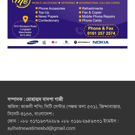
সম্পাদক : মোহাম্মদ বাদশা গাজী
অফিস: কাকলী শপিং সিটি সেন্টার (পঞ্চম তলা ৫০১), জিন্দাবাজার,
সিলেট-৩১০০, বাংলাদেশ।
ফোন : +৮৮ ০১৭১৬০৭২২৮৯ +৮৮ ০১৬৮২৯৪৬০০১ ইমেইল :
sylhetnewstimesbd@gmail.com