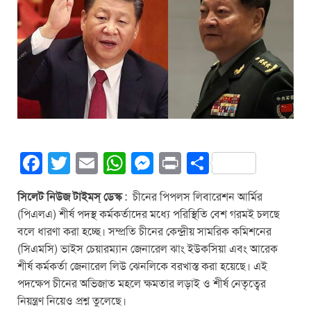
F
T
E
W
M
Pr
S
a
wi
m
h
e
in
h
সিলেট নিউজ টাইমস্ ডেস্ক
: চীনের পিপলস লিবারেশন আর্মির
c
tt
ail
at
ss
t
ar
(পিএলএ) শীর্ষ পদস্থ কর্মকর্তাদের মধ্যে পরিস্থিতি বেশ গরমই চলছে
e
er
s
e
e
বলে ধারণা করা হচ্ছে। সম্প্রতি চীনের কেন্দ্রীয় সামরিক কমিশনের
b
A
n
(সিএমসি) ভাইস চেয়ারম্যান জেনারেল ঝাং ইউকসিয়া এবং আরেক
শীর্ষ কর্মকর্তা জেনারেল লিউ ঝেনলিকে বরখাস্ত করা হয়েছে। এই
o
p
g
পদক্ষেপ চীনের অভিজাত মহলে ক্ষমতার লড়াই ও শীর্ষ নেতৃত্বের
o
p
er
নিয়ন্ত্রণ নিয়েও প্রশ্ন তুলেছে।