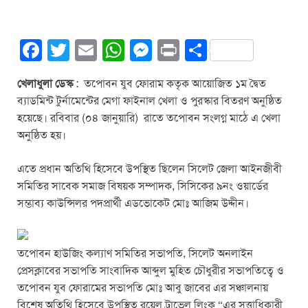
F
T
E
W
M
Pr
S
a
wi
m
h
e
in
h
খেলাধুলা ডেস্ক
: তপোবন যুব ফোরাম কতৃক আয়োজিত ১ম দ্বৈত
c
tt
ail
at
ss
t
ar
ব্যাডমিন্ট টুর্নামেন্টের মেগা ফাইনাল খেলা ও পুরস্কার বিতরণ অনুষ্ঠিত
e
er
s
e
e
হয়েছে। রবিবার (০৪ জানুয়ারি) রাতে তপোবন সংলগ্ন মাঠে এ খেলা
b
A
n
অনুষ্ঠিত হয়।
o
p
g
এতে প্রধান অতিথি হিসেবে উপস্থিত ছিলেন সিলেট জেলা আইনজীবী
o
p
er
সমিতির সাবেক সমাজ বিষয়ক সম্পাদক, সিসিকের ৯নং ওয়ার্ডের
k
সম্ভাব্য কাউন্সিলর পদপ্রার্থী এডভোকেট মোঃ আজিম উদ্দীন।
তপোবন হাউজিং কল্যাণ সমিতির সভাপতি, সিলেট অনলাইন
প্রেসক্লাবের সভাপতি সাংবাদিক আব্দুল মুহিত চৌধুরীর সভাপতিত্বে ও
তপোবন যুব ফোরামের সভাপতি মোঃ আবু জাবের এর সঞ্চালনায়
বিশেষ অতিথি হিসেবে উপস্থিত রয়েল ট্রাভেল লিংক “এর সত্তাধিকারী