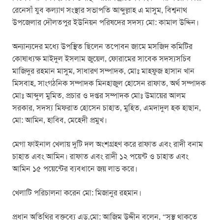
রেনেসাঁ যুব কল্যাণ সংস্থার সভাপতি আব্দুল্লাহ এ মাসুম, বিশ্বনাথ
উপজেলার দৌলতপুর ইউনিয়ন পরিষদের সদস্য মো: কামাল উদ্দিন।
অন্যান্যদের মধ্যে উপস্থিত ছিলেন তপোবন জামে মসজিদ কমিটির
কোষাধ্যক্ষ মাইদুল ইসলাম জুয়েল, ফোরামের সাবেক সদস্যসচিব
মাজিদুর রহমান মাসুম, সাধারণ সম্পাদক, মোঃ মাহফুজ হাসান খান
মিসবাহ, সাংগঠনিক সম্পাদক মিনহাজুল হোসেন রাফাত, অর্থ সম্পাদক
মোঃ আব্দুল মুমিত, প্রচার ও দপ্তর সম্পাদক মোঃ উমায়ের আলম
সরকার, সদস্য মিফরাত হোসেন চাহাত, মুহিত, এমদাদুল হক হাছান,
মো: আমিন, হাবিব, মেহেদী প্রমুখ।
মেগা ফাইনাল খেলায় দুটি দল অংশগ্রহণ করে রাফাত এবং রাদী বনাম
চাহাত এবং আমিন। রাফাত এবং রাদী ১২ পয়েন্ট ও চাহাত এবং
আমিন ১৫ পয়েন্টের ব্যবধানে জয় লাভ করে।
খেলাটি পরিচালনা করেন মো: মিজানুর রহমান।
প্রধান অতিথির বক্তব্যে এড.মো: আজিম উদ্দীন বলেন, “সুস্থ থাকতে