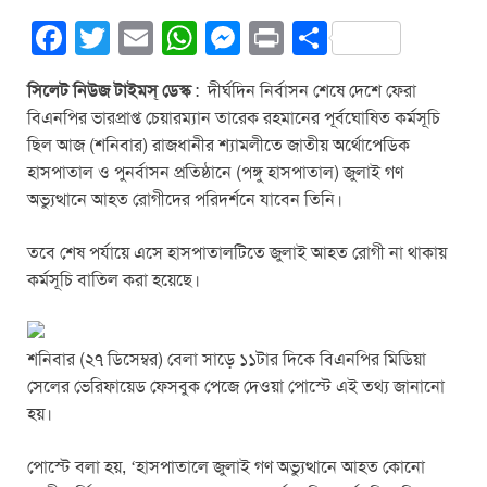
F
T
E
W
M
Pr
S
a
wi
m
h
e
in
h
সিলেট নিউজ টাইমস্ ডেস্ক
: দীর্ঘদিন নির্বাসন শেষে দেশে ফেরা
c
tt
ail
at
ss
t
ar
বিএনপির ভারপ্রাপ্ত চেয়ারম্যান তারেক রহমানের পূর্বঘোষিত কর্মসূচি
e
er
s
e
e
ছিল আজ (শনিবার) রাজধানীর শ্যামলীতে জাতীয় অর্থোপেডিক
b
A
n
হাসপাতাল ও পুনর্বাসন প্রতিষ্ঠানে (পঙ্গু হাসপাতাল) জুলাই গণ
অভ্যুত্থানে আহত রোগীদের পরিদর্শনে যাবেন তিনি।
o
p
g
o
p
er
তবে শেষ পর্যায়ে এসে হাসপাতালটিতে জুলাই আহত রোগী না থাকায়
k
কর্মসূচি বাতিল করা হয়েছে।
শনিবার (২৭ ডিসেম্বর) বেলা সাড়ে ১১টার দিকে বিএনপির মিডিয়া
সেলের ভেরিফায়েড ফেসবুক পেজে দেওয়া পোস্টে এই তথ্য জানানো
হয়।
পোস্টে বলা হয়, ‘হাসপাতালে জুলাই গণ অভ্যুত্থানে আহত কোনো