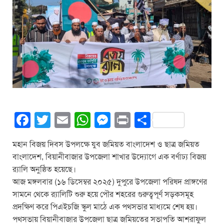
F
T
E
W
M
Pr
S
a
wi
m
h
e
in
h
মহান বিজয় দিবস উপলক্ষে যুব জমিয়ত বাংলাদেশ ও ছাত্র জমিয়ত
c
tt
ail
at
ss
t
ar
বাংলাদেশ, বিয়ানীবাজার উপজেলা শাখার উদ্যোগে এক বর্ণাঢ্য বিজয়
e
er
s
e
e
র‍্যালি অনুষ্ঠিত হয়েছে।
b
A
n
আজ মঙ্গলবার (১৬ ডিসেম্বর ২০২৫) দুপুরে উপজেলা পরিষদ প্রাঙ্গণের
সামনে থেকে র‍্যালিটি শুরু হয়ে পৌর শহরের গুরুত্বপূর্ণ সড়কসমূহ
o
p
g
প্রদক্ষিণ করে পিএইচজি স্কুল মাঠে এক পথসভার মাধ্যমে শেষ হয়।
o
p
er
পথসভায় বিয়ানীবাজার উপজেলা ছাত্র জমিয়তের সভাপতি আশরাফুল