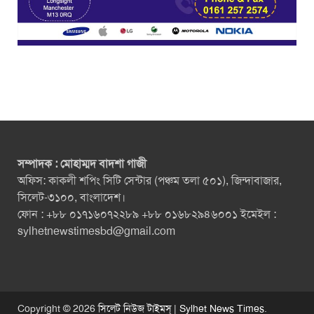
সম্পাদক : মোহাম্মদ বাদশা গাজী
অফিস: কাকলী শপিং সিটি সেন্টার (পঞ্চম তলা ৫০১), জিন্দাবাজার,
সিলেট-৩১০০, বাংলাদেশ।
ফোন : +৮৮ ০১৭১৬০৭২২৮৯ +৮৮ ০১৬৮২৯৪৬০০১ ইমেইল :
sylhetnewstimesbd@gmail.com
Copyright © 2026
সিলেট নিউজ টাইমস্ | Sylhet News Times
.