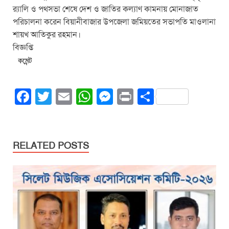
র‍্যালি ও পথসভা শেষে দেশ ও জাতির কল্যাণ কামনায় মোনাজাত
পরিচালনা করেন বিয়ানীবাজার উপজেলা জমিয়তের সভাপতি মাওলানা
শায়খ আতিকুর রহমান।
বিজ্ঞপ্তি
কমেন্ট
F
T
E
W
M
Pr
S
a
wi
m
h
e
in
h
c
tt
ail
at
ss
t
ar
e
er
s
e
e
RELATED POSTS
b
A
n
o
p
g
o
p
er
k