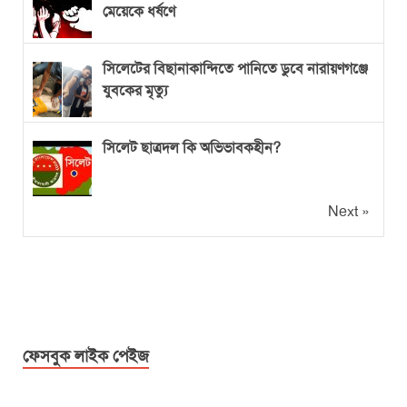
মেয়েকে ধর্ষণে
সিলেটের বিছানাকান্দিতে পানিতে ডুবে নারায়ণগঞ্জে
যুবকের মৃত্যু
সিলেট ছাত্রদল কি অভিভাবকহীন?
Next »
ফেসবুক লাইক পেইজ