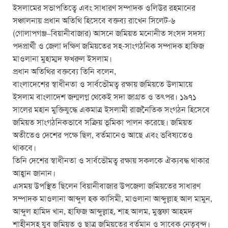
k
ইসলামের সভাপতিত্বে এবং সাধারণ সম্পাদক ওলিউর রহমানের
সঞ্চালনায় প্রধান অতিথি হিসেবে বক্তব্য রাখেন সিলেট-৬
(গোলাপগঞ্জ–বিয়ানীবাজার) আসনে জমিয়ত মনোনীত সংসদ সদস্য
পদপ্রার্থী ও জেলা দক্ষিণ জমিয়তের সহ-সাংগঠনিক সম্পাদক হাফিজ
মাওলানা মুহাম্মদ ফখরুল ইসলাম।
প্রধান অতিথির বক্তব্যে তিনি বলেন,
বাংলাদেশের স্বাধীনতা ও সার্বভৌমত্ব রক্ষায় জমিয়তে উলামায়ে
ইসলাম বাংলাদেশ জন্মলগ্ন থেকেই সদা জাগ্রত ও তৎপর। ১৯৭১
সালের মহান মুক্তিযুদ্ধে একমাত্র ইসলামী রাজনৈতিক সংগঠন হিসেবে
জমিয়ত সাংগঠনিকভাবে সক্রিয় ভূমিকা পালন করেছে। জমিয়ত
অতীতেও দেশের পক্ষে ছিল, বর্তমানেও আছে এবং ভবিষ্যতেও
থাকবে।
তিনি দেশের স্বাধীনতা ও সার্বভৌমত্ব রক্ষায় সকলকে ঐক্যবদ্ধ থাকার
আহ্বান জানান।
এসময় উপস্থিত ছিলেন বিয়ানীবাজার উপজেলা জমিয়তের সাধারণ
সম্পাদক মাওলানা আব্দুল হক কাসিমী, মাওলানা আব্দুল্লাহ আল মামুন,
আব্দুল হামিদ খান, হাফিজ আব্দুল্লাহ, শাহ আলম, মুস্তফা আহমদ
শাহীনসহ যুব জমিয়ত ও ছাত্র জমিয়তের বর্তমান ও সাবেক নেতৃবৃন্দ।