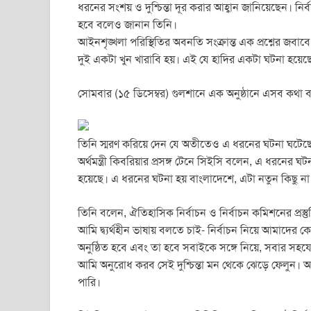
c
tt
ail
at
ss
t
ar
ধরনের সংশয় ও দুশ্চিন্তা দূর করার আহ্বান জানিয়েছেন। নির্বা
e
er
s
e
e
হবে বলেও জানান তিনি।
b
A
n
আইনশৃঙ্খলা পরিস্থিতির অবনতি সংক্রান্ত এক প্রশ্নের জ
দুই একটা খুন খারাবি হয়। এই যে হাদির একটা ঘটনা হয়েছ
o
p
g
o
p
er
সোমবার (১৫ ডিসেম্বর) গুলশানে এক অনুষ্ঠানে এসব কথা
k
তিনি স্মরণ করিয়ে দেন যে অতীতেও এ ধরনের ঘটনা ঘটেছে।
অর্থমন্ত্রী কিবরিয়ার প্রসঙ্গ টেনে সিইসি বলেন, এ ধরনে
হয়েছে। এ ধরনের ঘটনা হয় বাংলাদেশে, এটা নতুন কিছু না
তিনি বলেন, ঐতিহাসিক নির্বাচন ও নির্বাচন কমিশনের প্রস্তু
আমি দ্ব্যর্থহীন ভাষায় বলতে চাই- নির্বাচন নিয়ে আমাদের কো
অনুষ্ঠিত হবে এবং তা হবে সবাইকে সঙ্গে নিয়ে, সবার সহয
আমি অনুরোধ করব সেই দুশ্চিন্তা মন থেকে ঝেড়ে ফেলুন। আম
পারি।