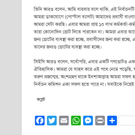
তিনি আরও বলেন, আমি বারবার বলে থাকি, এই নির্বাচনটি 
আমরা ডাকযোগে (পোস্টাল ব্যালট) আমাদের প্রবাসী বাং
আমরা সেটা করছি। এবার আমরা প্রায় ১০ লাখ কর্মকর্তা-কর্মচ
তারা কোনোদিন ভোট দিতে পারতেন না। আমরা এবার তাদেরও 
জন্য ভোটের ব্যবস্থা করা হচ্ছে, প্রবাসীদের জন্য করা হচ্
তাদের জন্যও ভোটের ব্যবস্থা করা হচ্ছে।
সিইসি আরও বলেন, সর্বোপরি, এবার একটি গণভোটও একসঙ্গ
ঐতিহাসিক। আমরা যে সাহস করে এই পথে নেমে পড়েছি, 
তরুণ প্রজন্মের, অংশগ্রহণ থাকে ইনশাআল্লাহ আমরা সফল হব।
নির্বাচন কমিশন একা সফল হতে পারে না। সবাইকে নিয়ে
কমেন্ট
F
T
E
W
M
Pr
S
a
wi
m
h
e
in
h