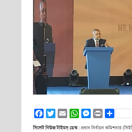
F
T
E
W
M
Pr
S
a
wi
m
h
e
in
h
সিলেট নিউজ টাইমস্ ডেস্ক
:
প্রধান নির্বাচন কমিশনার (সি