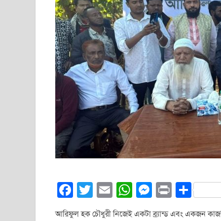
F
T
E
W
M
Pr
S
a
wi
m
h
e
in
h
আরিফুল হক চৌধুরী নিজেই একটা ব্র্যান্ড এবং একজন কাজপ