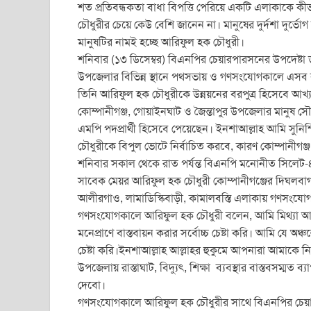
c
tt
ail
at
ss
t
ar
শত প্রতিবন্ধকতা বাধা বিপত্তি পেরিয়ে একটি এলাকাকে কী
e
er
s
e
e
চৌধুরীর চেয়ে কেউ বেশি জানেন না। মানুষের দুর্দশা দুর্ভ
b
A
n
মানুষটির নামই হচ্ছে আরিফুল হক চৌধুরী।
শনিবার (১৩ ডিসেম্বর) বিএনপির চেয়ারপারসনের উপদেষ্টা 
o
p
g
উপজেলার বিভিন্ন স্থানে পথসভায় ও গণসংযোগকালে এসব
o
p
er
তিনি আরিফুল হক চৌধুরীকে উন্নয়নের বরপুত্র হিসেবে আখ
k
কোম্পানীগঞ্জ, গোয়াইনঘাট ও জৈন্তাপুর উপজেলার মানুষ স
এমপি পদপ্রার্থী হিসেবে পেয়েছেন। ইনশাআল্লাহ আমি সু
চৌধুরীকে বিপুল ভোটে নির্বাচিত করবে, কারণ কোম্পানীগঞ্
শনিবার সকাল থেকে রাত পর্যন্ত বিএনপি মনোনীত সিলেট-৪ 
সাবেক মেয়র আরিফুল হক চৌধুরী কোম্পানীগঞ্জের দিঘলবাগ, শ
আলীরগাও, লামাডিস্কিবাড়ী, কামালবস্তি এলাকায় গণসংয
গণসংযোগকালে আরিফুল হক চৌধুরী বলেন, আমি মিথ্যা আশ্ব
মনেপ্রাণে বাস্তবায়ন করার সর্বোচ্চ চেষ্টা করি। আমি যে 
চেষ্টা করি।ইনশাআল্লাহ আল্লাহর হুকুমে আপনারা আমাকে 
উপজেলায় রাস্তাঘাট, বিদ্যুৎ, শিক্ষা ব্যবস্থার বাস্তবসম্ম
দেবো।
গণসংযোগকালে আরিফুল হক চৌধুরীর সাথে বিএনপির চেয়ার