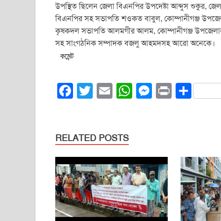
উপস্থিত ছিলেন জেলা বিএনপির উপদেষ্টা আব্দুস শুকুর, জ
বিএনপির সহ সভাপতি শওকত বাবুল, কোম্পানীগঞ্জ উপজেলা
কৃষকদল সভাপতি আলমগীর আলম, কোম্পানীগঞ্জ উপজেলার 
সহ সাংগঠনিক সম্পাদক বজলু আহমদসহ আরো অনেকে।
কমেন্ট
F
T
E
W
M
Pr
S
a
wi
m
h
e
in
h
c
tt
ail
at
ss
t
ar
e
er
s
e
e
RELATED POSTS
b
A
n
o
p
g
o
p
er
k