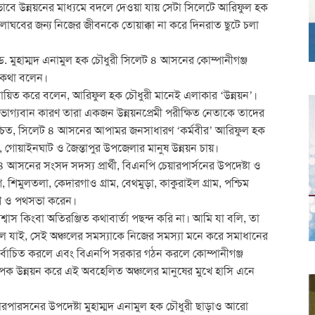
ভাবে উন্নয়নের মাধ্যমে বদলে দেওয়া যায় সেটা সিলেটে আরিফুল হক
োগ লাঘবের জন্য নিজের জীবনকে তোয়াক্কা না করে দিনরাত ছুটে চলা
ড. মুহাম্মদ এনামুল হক চৌধুরী সিলেট ৪ আসনের কোম্পানীগঞ্জ
 কথা বলেন।
্যায়িত করে বলেন, আরিফুল হক চৌধুরী মানেই এলাকার ‘উন্নয়ন’।
ৌভাগ্যবান কারণ তারা একজন উন্নয়নপ্রেমী পরীক্ষিত নেতাকে তাদের
নিশ্চিত, সিলেট ৪ আসনের আপামর জনসাধারণ ‘কর্মবীর’ আরিফুল হক
জ, গোয়াইনঘাট ও জৈন্তাপুর উপজেলার মানুষ উন্নয়ন চায়।
আসনের সংসদ সদস্য প্রার্থী, বিএনপি চেয়ারপার্সনের উপদেষ্টা ও
িমুলতলা, কেদারগাও গ্রাম, বেথমুড়া, কাকুরাইল গ্রাম, পশ্চিম
োগ ও পথসভা করেন।
াস কিংবা অতিরঞ্জিত কথাবার্তা পছন্দ করি না। আমি যা বলি, তা
অঞ্চলে যাই, সেই অঞ্চলের সমস্যাকে নিজের সমস্যা মনে করে সমাধানের
নির্বাচিত করলে এবং বিএনপি সরকার গঠন করলে কোম্পানীগঞ্জ
ত ব্যাপক উন্নয়ন করে এই অবহেলিত অঞ্চলের মানুষের মুখে হাসি এনে
পারসনের উপদেষ্টা মুহাম্মদ এনামুল হক চৌধুরী ছাড়াও আরো