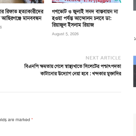
র রিফাত হত্যাকারীদের
গণভোট ও জুলাই সনদ বাস্তবায়ন না
 আছিরগঞ্জে মানববন্ধন
হওয়া পর্যন্ত আন্দোলন চলবে ডা:
রিয়াজুল ইসলাম রিয়াজ
6
August 5, 2026
NEXT ARTICLE
বিএনপি ক্ষমতায় গেলে স্বাস্থ্যখাতে সিলেটের পশ্চাৎপদতা
কাটানোর উদ্যোগ নেয়া হবে : খন্দকার মুক্তাদির
ields are marked
*