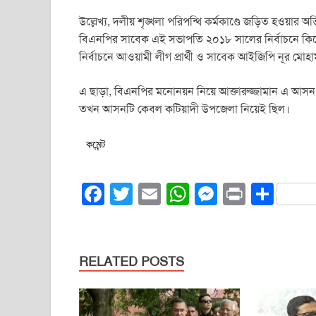
উল্লেখ্য, দলীয় শৃঙ্খলা পরিপন্থি কর্মকাণ্ডে জড়িত হওয়া
বিএনপির সাবেক এই সভাপতি ২০১৮ সালের নির্বাচনে কিশোরগ
নির্বাচনে আওয়ামী লীগ প্রার্থী ও সাবেক আইজিপি নূর মোহা
এ ছাড়া, বিএনপির মনোনয়ন নিয়ে আক্তারুজ্জামান এ আসন 
তখন আসনটি কেবল কটিয়াদী উপজেলা নিয়েই ছিল।
কমেন্ট
F
T
E
W
M
Pr
S
a
wi
m
h
e
in
h
c
tt
ail
at
ss
t
ar
e
er
s
e
e
RELATED POSTS
b
A
n
o
p
g