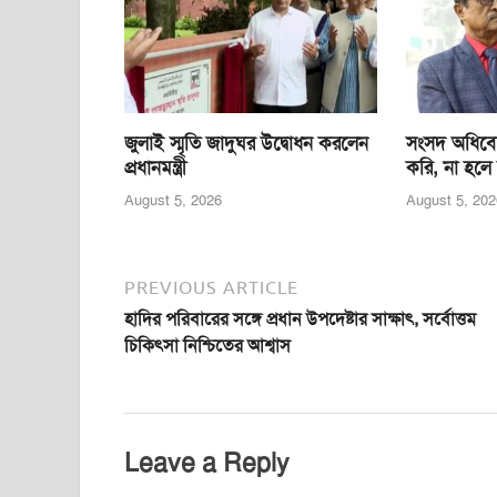
o
p
er
k
জুলাই স্মৃতি জাদুঘর উদ্বোধন করলেন
সংসদ অধিবে
প্রধানমন্ত্রী
করি, না হলে
August 5, 2026
August 5, 202
PREVIOUS ARTICLE
হাদির পরিবারের সঙ্গে প্রধান উপদেষ্টার সাক্ষাৎ, সর্বোত্তম
চিকিৎসা নিশ্চিতের আশ্বাস
Leave a Reply