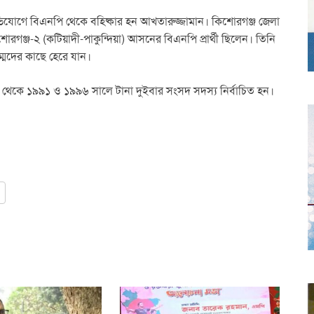
র অভিযোগে বিএনপি থেকে বহিষ্কার হন আখতারুজ্জামান। কিশোরগঞ্জ জেলা
ঞ্জ-২ (কটিয়াদী-পাকুন্দিয়া) আসনের বিএনপি প্রার্থী ছিলেন। তিনি
ম্মদের কাছে হেরে যান।
থেকে ১৯৯১ ও ১৯৯৬ সালে টানা দুইবার সংসদ সদস্য নির্বাচিত হন।