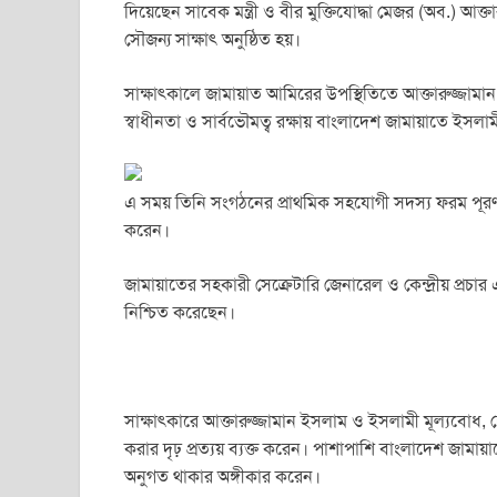
c
tt
ail
at
ss
t
ar
দিয়েছেন সাবেক মন্ত্রী ও বীর মুক্তিযোদ্ধা মেজর (অব.) আক্ত
e
er
s
e
e
সৌজন্য সাক্ষাৎ অনুষ্ঠিত হয়।
b
A
n
সাক্ষাৎকালে জামায়াত আমিরের উপস্থিতিতে আক্তারুজ্জামা
o
p
g
স্বাধীনতা ও সার্বভৌমত্ব রক্ষায় বাংলাদেশ জামায়াতে ইসলা
o
p
er
k
এ সময় তিনি সংগঠনের প্রাথমিক সহযোগী সদস্য ফরম পূর
করেন।
জামায়াতের সহকারী সেক্রেটারি জেনারেল ও কেন্দ্রীয় প্রচা
নিশ্চিত করেছেন।
সাক্ষাৎকারে আক্তারুজ্জামান ইসলাম ও ইসলামী মূল্যবোধ, দে
করার দৃঢ় প্রত্যয় ব্যক্ত করেন। পাশাপাশি বাংলাদেশ জামায়
অনুগত থাকার অঙ্গীকার করেন।