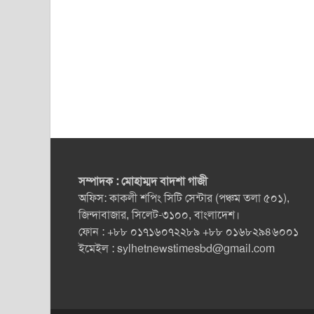
সম্পাদক : মোহাম্মদ বাদশা গাজী
অফিস: কাকলী শপিং সিটি সেন্টার (পঞ্চম তলা ৫০১),
জিন্দাবাজার, সিলেট-৩১০০, বাংলাদেশ।
ফোন : +৮৮ ০১৭১৬০৭২২৮৯ +৮৮ ০১৬৮২৯৪৬০০১
ইমেইল :
sylhetnewstimesbd@gmail.com