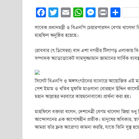
F
T
E
W
M
Pr
S
a
wi
m
h
e
in
h
সাবেক প্রধানমন্ত্রী ও বিএনপি চেয়ারপারসন বেগম খালেদা জ
c
tt
ail
at
ss
t
ar
মাহফিল অনুষ্ঠিত হয়েছে।
e
er
s
e
e
b
A
n
রোববার (৭ ডিসেম্বর) বাদ এশা নগরীর টিলাগড় এলাকায় বিএন
সম্পাদক অ্যাডভোকেট সামসুজ্জামান জামানের সার্বিক ব্যবস
o
p
g
o
p
er
k
সিলেট বিএনপি ও অঙ্গসংগঠনের ব্যানারে আয়োজিত এই ম
পেশ ইমাম ও খতিব মুফতি মাওলানা বোরহান উদ্দিন কাসেম
মহান আল্লাহর দরবারে কায়মনোবাক্যে প্রার্থনা করা হয়।
মাহফিলে বক্তারা বলেন, দেশনেত্রী বেগম খালেদা জিয়া শুধু 
আন্দোলনের এক আপোষহীন প্রতীক। মানুষের অধিকার, স্বাধীন
আমরা তাঁর দ্রুত আরোগ্য কামনা করছি, যাতে তিনি সুস্থ হয়