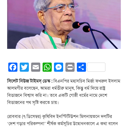
F
T
E
W
M
Pr
S
a
wi
m
h
e
in
h
সিলেট নিউজ টাইমস্ ডেস্ক :
বিএনপির মহাসচিব মির্জা ফখরুল ইসলাম
c
tt
ail
at
ss
t
ar
আলমগীর বলেছেন, আমরা ধর্মভীরু মানুষ, কিন্তু ধর্ম দিয়ে রাষ্ট্র
e
er
s
e
e
বিভাজনে বিশ্বাস করি না। তবে একটি গোষ্ঠী ধর্মের নামে দেশে
b
A
n
বিভাজনের পথ সৃষ্টি করতে চায়।
o
p
g
রোববার (৭ ডিসেম্বর) কৃষিবিদ ইনস্টিটিউশন মিলনায়তনে দলটির
o
p
er
‘দেশ গড়ার পরিকল্পনা’ শীর্ষক কর্মসূচির উদ্বোধনকালে এ কথা বলেন