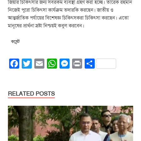
জিয়ার চিকিৎসার জন্য সবরকম ব্যবস্থা গ্রহণ করা হচ্ছে। তারেক রহমান
নিজেই পুরো চিকিৎসা কার্যক্রম তদারকি করছেন। জাতীয় ও
আন্তর্জাতিক পর্যায়ের বিশেষজ্ঞ চিকিৎসকরা চিকিৎসা করছেন। এতো
মানুষের প্রার্থনা স্রষ্টা নিশ্চয়ই কবুল করবেন।
কমেন্ট
F
T
E
W
M
Pr
S
a
wi
m
h
e
in
h
c
tt
ail
at
ss
t
ar
e
er
s
e
e
RELATED POSTS
b
A
n
o
p
g
o
p
er
k