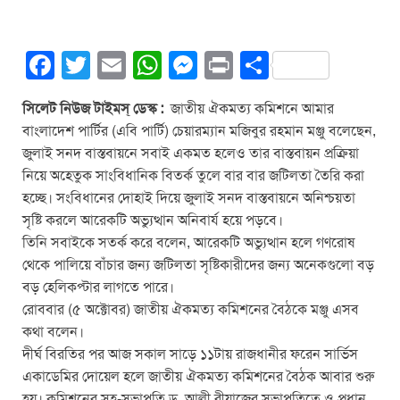
F
T
E
W
M
Pr
S
a
wi
m
h
e
in
h
সিলেট নিউজ টাইমস্ ডেস্ক :
জাতীয় ঐকমত‍্য কমিশনে আমার
c
tt
ail
at
ss
t
ar
বাংলাদেশ পার্টির (এবি পার্টি) চেয়ারম্যান মজিবুর রহমান মঞ্জু বলেছেন,
e
er
s
e
e
জুলাই সনদ বাস্তবায়নে সবাই একমত হলেও তার বাস্তবায়ন প্রক্রিয়া
b
A
n
নিয়ে অহেতুক সাংবিধানিক বিতর্ক তুলে বার বার জটিলতা তৈরি করা
হচ্ছে। সংবিধানের দোহাই দিয়ে জুলাই সনদ বাস্তবায়নে অনিশ্চয়তা
o
p
g
সৃষ্টি করলে আরেকটি অভ‍্যুত্থান অনিবার্য হয়ে পড়বে।
o
p
er
তিনি সবাইকে সতর্ক করে বলেন, আরেকটি অভ্যুত্থান হলে গণরোষ
k
থেকে পালিয়ে বাঁচার জন‍্য জটিলতা সৃষ্টিকারীদের জন‍্য অনেকগুলো বড়
বড় হেলিকপ্টার লাগতে পারে।
রোববার (৫ অক্টোবর) জাতীয় ঐকমত‍্য কমিশনের বৈঠকে মঞ্জু এসব
কথা বলেন।
দীর্ঘ বিরতির পর আজ সকাল সাড়ে ১১টায় রাজধানীর ফরেন সার্ভিস
একাডেমির দোয়েল হলে জাতীয় ঐকমত‍্য কমিশনের বৈঠক আবার শুরু
হয়। কমিশনের সহ-সভাপতি ড. আলী রীয়াজের সভাপতিত্বে ও প্রধান