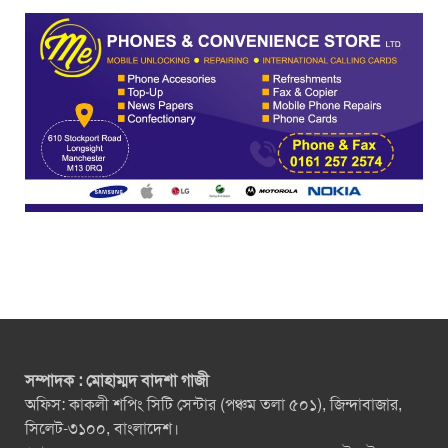
সম্পাদক : মোহাম্মদ বাদশা গাজী
অফিস: কাকলী শপিং সিটি সেন্টার (পঞ্চম তলা ৫০১), জিন্দাবাজার,
সিলেট-৩১০০, বাংলাদেশ।