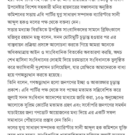
উপদেষ্টার বিশেষ সহকারী মনির হায়দারের সঞ্চালনায় অনুষ্ঠিত
কমিশনের সভায় এবি পার্টির যুগ্ন সাধারণ সম্পাদক ব‍্যারিস্টার সানী
আব্দুল হকও দলের পক্ষ থেকে বক্তব‍্য দেন।
সভার মধ‍্যাহ্ন বিরতিতে উপস্থিত সাংবাদিকদের সামনে ব্রিফিংকালে
মজিবুর রহমান মঞ্জু বলেন, সনদ মোটামুটি চূড়ান্ত হওয়ার পর এর
বাস্তবায়ন প্রক্রিয়া প্রসঙ্গে আলোচনা করতে গিয়ে আমরা অনেকে
অধিকমাত্রায় আইন ও সাংবিধানিক বিতর্কের অবতারণা করছি, অথচ
শেখ হাসিনা সংবিধানের দোহাই দিয়ে চরমভাবে সংবিধানকে ভূলুণ্ঠিত
করে ফ‍্যাসিবাদী দুঃশাসন চালিয়েছিল, যার প্রেক্ষিতে আমাদেরকে বাধ্য
হয়ে গণঅভ্যুত্থান করতে হয়েছে।
তিনি বলেন, গণঅভ্যুত্থান হলো জনগণের ইচ্ছা ও আকাঙ্ক্ষার চূড়ান্ত
প্রকাশ। এবি পার্টির পক্ষ থেকে সব পক্ষের মতামত সন্নিবেশিত করে
জুলাই সনদ সংবিধান আদেশের মাধ্যমে জারি করা, ১০৬ অনুচ্ছেদের
আলোকে সুপ্রিম কোর্টের মতামত গ্রহণ এবং সর্বোপরি জনগণের সমর্থন
যাচাইয়ের জন‍্য গণভোট আয়োজনের মধ‍্য দিয়ে এর একটি সফল
সমাধানে পৌঁছানোর প্রস্তাব দেন তিনি।
দলের যুগ্ম সাধারণ সম্পাদক ব‍্যারিস্টার সানী আব্দুল হক কমিশনে যুক্তি