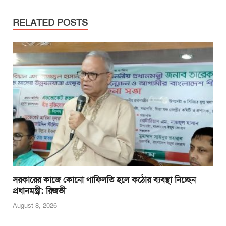
c
tt
ail
at
ss
t
ar
e
er
s
e
e
RELATED POSTS
b
A
n
o
p
g
o
p
er
k
সরকারের কাজে কোনো গাফিলতি হলে কঠোর ব্যবস্থা নিচ্ছেন
প্রধানমন্ত্রী: রিজভী
August 8, 2026