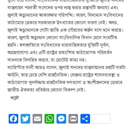
তুলে ধরে বলেন, সাংবিধানিক ধারাবাহিকতার যুক্তিতে জুলাই সনদের
বাস্তবায়ন পরবর্তী সংসদের ওপর ন্যস্ত করার প্রস্তাবটি অন্যায্য এবং
জুলাই অভ্যুত্থানের আকাঙ্ক্ষার পরিপন্থি। কারণ, বিদ্যমান সংবিধানের
কাঠামোর ভেতরে সরকারকে উৎখাতের কোনো ধারণা নেই। অথচ,
জুলাই অভ্যুত্থানকে গোটা জাতি এক গৌরবের অর্জন বলে মনে করছে।
কারণ, জুলাই অভ্যুত্থান কোনো সাংবিধানিক বিধান মেনে সংঘটিত
হয়নি। ফলশ্রুতিতে সংবিধানের ধারাবাহিকতার যুক্তিটি দুর্বল,
অগ্রহণযোগ্য এবং এটি রাষ্ট্রের প্রত্যাশিত কাঠামোগত পরিবর্তন
সাধনকে বিলম্বিত করবে, যা মোটেই কাম্য নয়।
ব্যারিস্টার সানী আরও বলেন, জুলাই সনদের বাস্তবায়নের প্রশ্নটি যতটা
আইনি, তার চেয়ে বেশি রাজনৈতিক। সেজন্য রাষ্ট্রের শাসনব্যবস্থা ও
কাঠামোগত পুনর্সজ্জায় রাজনৈতিক দলগুলো ও অংশীজনদের ভেতরে
জাতীয় ঐকমত্য প্রতিষ্ঠার কোনো বিকল্প নেই।
কমেন্ট
F
T
E
W
M
Pr
S
a
wi
m
h
e
in
h