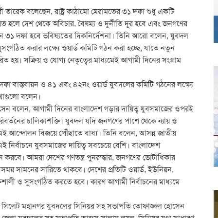
 তারেক বলেছেন, রাষ্ট্র কাঠামো মেরামতের ৩১ দফা শুধু একটি
য়িত হলে দেশ থেকে অবিচার, বৈষম্য ও দুর্নীতি দূর হবে এবং জনগণের
র গঠনে ৩১ দফা হবে ভবিষ্যতের দিকনির্দেশনা। তিনি আরো বলেন, যুবদল
সুসংগঠিত করার লক্ষ্যে ওয়ার্ড কমিটি গঠন করা হচ্ছে, যাতে নতুন
রিত হয়। সক্রিয় ও যোগ্য নেতৃত্বের মাধ্যমেই আগামী দিনের সংগ্রাম
১ দফা বাস্তবায়ন ও ৪১ এবং ৪২নং ওয়ার্ড যুবদলের কমিটি গঠনের লক্ষ্যে
কথাগুলো বলেন।
হোসেন বলেন, আগামী দিনের বাংলাদেশ গড়ার দায়িত্ব যুবসমাজের ওপরই
পরিবর্তনের চালিকাশক্তি। যুবদল যদি জনগণের পাশে থেকে ন্যায় ও
 এই আন্দোলন বিজয়ে পৌঁছাতে বাধ্য। তিনি বলেন, আসন্ন জাতীয়
্ণ। এই নির্বাচনে যুবসমাজের দায়িত্ব সবচেয়ে বেশি। বাংলাদেশ
ন করবে। আমরা দেশের গণতন্ত্র পুনরুদ্ধার, জনগণের ভোটাধিকার
 সবসময় সামনের সারিতে থাকবে। দেশের প্রতিটি ওয়ার্ড, ইউনিয়ন,
্তিশালী ও সুসংগঠিত করতে হবে। কারণ আগামী নির্বাচনের মাধ্যমে
 ছিলেন সিলেট মহানগর যুবদলের সিনিয়র সহ সভাপতি তোফাজ্জল হোসেন