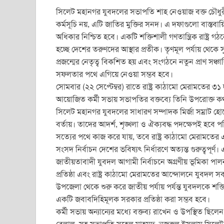
a
wi
m
h
e
in
h
সিলেট মহানগর যুবদলের সভাপতি শাহ নেওয়াজ বক্ত চৌধুরী
c
tt
ail
at
ss
t
ar
কর্মসূচি নয়, এটি জাতির মুক্তির সনদ। এ দফাগুলো বাস্তবা
e
er
s
e
e
অধিকার নিশ্চিত হবে। একটি শক্তিশালী গণতান্ত্রিক রাষ্ট্
b
A
n
হচ্ছে দেশের তরুণদের আস্থার প্রতীক। তৃণমূল পর্যায় থেকে 
প্রজন্মের নেতৃত্ব বিকশিত হয় এবং সংগঠনে নতুন প্রাণ সঞ্চা
o
p
g
সফলতার পথে এগিয়ে নেওয়া সম্ভব হবে।
o
p
er
সোমবার (২২ সেপ্টেম্বর) রাতে রাষ্ট্র কাঠামো মেরামতের ৩
k
আয়োজিত কর্মী সভায় সভাপতির বক্তব্যে তিনি উপরোক্ত 
সিলেট মহানগর যুবদলের সাধারণ সম্পাদক মির্জা সম্রাট 
বর্তায়। তাদের আদর্শ, শৃঙ্খলা ও ঐক্যবদ্ধ পদক্ষেপই হবে 
সত্যের পথে কাজ করে যায়, তবে রাষ্ট্র কাঠামো মেরামতের
সংসদ নির্বাচন দেশের ভবিষ্যৎ নির্ধারণে অত্যন্ত গুরুত্বপূর
জাতীয়তাবাদী যুবদল আগামী নির্বাচনে অগ্রণীয় ভূমিকা পাল
প্রতিষ্ঠা এবং রাষ্ট্র কাঠামো মেরামতের আন্দোলনে যুবদল
উপজেলা থেকে শুরু করে জাতীয় পর্যায় পর্যন্ত যুবদলকে শক
একটি জবাবদিহিমূলক সরকার প্রতিষ্ঠা করা সম্ভব হবে।
কর্মী সভায় অন্যান্যের মধ্যে বক্তব্য রাখেন ও উপস্থিত