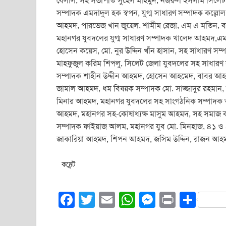
বেলাল, সহ সভাপতি সুহেল মাহমুদ, নজরুল ইসলাম সিলেট জ
সম্পাদক এমদাদুল হক স্বপন, যুগ্ম সাধারণ সম্পাদক কল্
আহমদ, পারভেজ খান জুয়েল, শামীম রেজা, এম এ মতিন, বাব
মহানগর যুবদলের যুগ্ম সাধারণ সম্পাদক খালেদ আহমদ,এ
হোসেন কয়েস, মো. নুর উদ্দিন খাঁন হাসান, সহ সাধারণ সম্
মাহফুজুল করিম শিপলু, সিলেট জেলা যুবদলের সহ সাধারণ
সম্পাদক শাহীন উদ্দীন আহমদ, হোসেন আহমেদ, বাবর আহম
জামাল আহমদ, ধম বিষয়ক সম্পাদক মো. সাজ্জাদুর রহমান, শ্র
মিনার আহমদ, মহানগর যুবদলের সহ সাংগঠনিক সম্পাদক আ
আহমদ, মহানগর সহ-কোষাধ্যক্ষ মাসুম আহমদ, সহ সমাজ ক
সম্পাদক ফাইয়াজ আলম, মহানগর যুব মো. মিনহাজ, ৪১ ও
জাকারিয়া আহমদ, শিপন আহমদ, জসিম উদ্দিন, রাজন আহমদ
কমেন্ট
F
T
E
W
M
Pr
S
a
wi
m
h
e
in
h