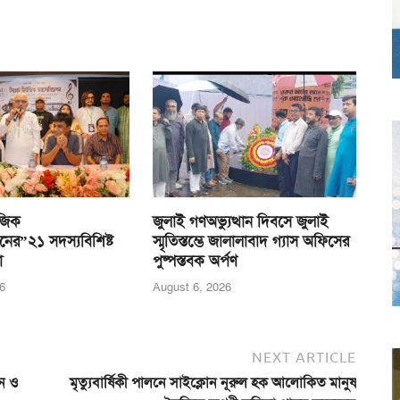
জিক
জুলাই গণঅভ্যুত্থান দিবসে জুলাই
নের”২১ সদস্যবিশিষ্ট
স্মৃতিস্তম্ভে জালালাবাদ গ্যাস অফিসের
া
পুষ্পস্তবক অর্পণ
6
August 6, 2026
NEXT ARTICLE
লন ও
মৃত্যুবার্ষিকী পালনে সাইক্লোন নূরুল হক আলোকিত মানুষ