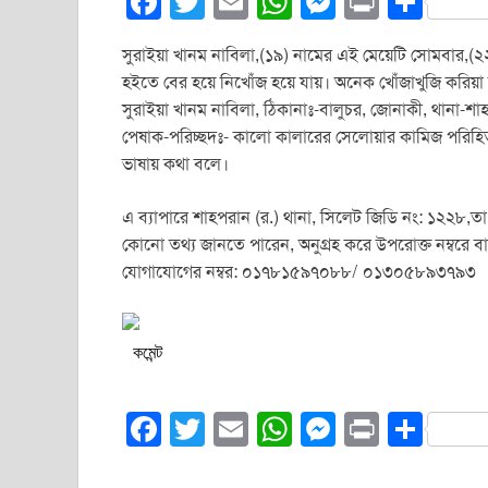
F
T
E
W
M
Pr
S
a
wi
m
h
e
in
h
সুরাইয়া খানম নাবিলা,(১৯) নামের এই মেয়েটি সোমবার,(২২
c
tt
ail
at
ss
t
ar
হইতে বের হয়ে নিখোঁজ হয়ে যায়। অনেক খোঁজাখুজি করিয়া ত
e
er
s
e
e
সুরাইয়া খানম নাবিলা, ঠিকানাঃ-বালুচর, জোনাকী, থানা-শা
b
A
n
পেষাক-পরিচ্ছদঃ- কালো কালারের সেলোয়ার কামিজ পরি
ভাষায় কথা বলে।
o
p
g
o
p
er
এ ব্যাপারে শাহপরান (র.) থানা, সিলেট জিডি নং: ১২২৮,
k
কোনো তথ্য জানতে পারেন, অনুগ্রহ করে উপরোক্ত নম্বরে ব
যোগাযোগের নম্বর: ০১৭৮১৫৯৭০৮৮/ ০১৩০৫৮৯৩৭৯৩
কমেন্ট
F
T
E
W
M
Pr
S
a
wi
m
h
e
in
h