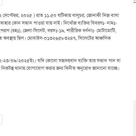
 সেপ্টেম্বর, ২০২৫ ) রাত ১১.৫০ ঘটিকায় বালুচর, জোনাকী নিজ বাসা
াহার কোন সন্ধান পাওয়া যায় নাই। নিখোঁজ ব্যক্তির বিবরণঃ- নামঃ-
হপরাণ (রহঃ), জেলা-সিলেট, বয়সঃ-১৯, শারীরিক বর্ননাঃ- মোটামোটি,
হিত অবস্থায় ছিল। মোবাইল-০১৩২৬৫৮৩২৪৭, সিলেটের আঞ্চলিক
তাং-২৩/০৯/২০২৫ইং। যদি কোনো সহৃদয়বান ব্যক্তি তার সন্ধান পান বা
া নিকটস্থ থানায় যোগাযোগ করার জন্য বিনীত অনুরোধ জানানো যাচ্ছে।