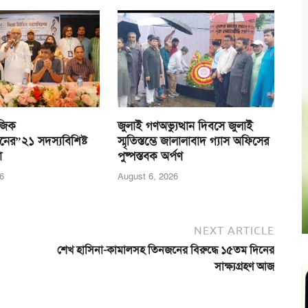
জিক
জুলাই গণঅভ্যুত্থান দিবসে জুলাই
নের”২১ সদস্যবিশিষ্ট
স্মৃতিস্তম্ভে জালালাবাদ গ্যাস অফিসের
া
পুষ্পস্তবক অর্পণ
6
August 6, 2026
NEXT ARTICLE
শেখ হাসিনা-কামালসহ তিনজনের বিরুদ্ধে ১৫তম দিনের
সাক্ষ্যগ্রহণ আজ