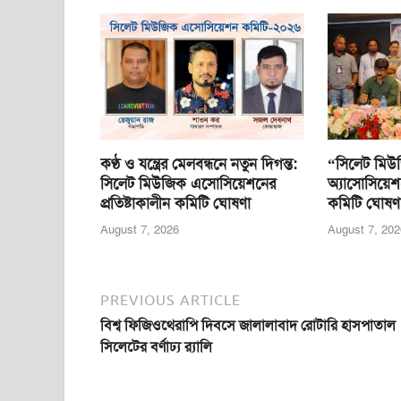
b
A
n
o
p
g
o
p
er
k
কণ্ঠ ও যন্ত্রের মেলবন্ধনে নতুন দিগন্ত:
“সিলেট মিউ
সিলেট মিউজিক এসোসিয়েশনের
অ্যাসোসিয়েশ
প্রতিষ্টাকালীন কমিটি ঘোষণা
কমিটি ঘোষণ
August 7, 2026
August 7, 202
PREVIOUS ARTICLE
বিশ্ব ফিজিওথেরাপি দিবসে জালালাবাদ রোটারি হাসপাতাল
সিলেটের বর্ণাঢ্য র‍্যালি