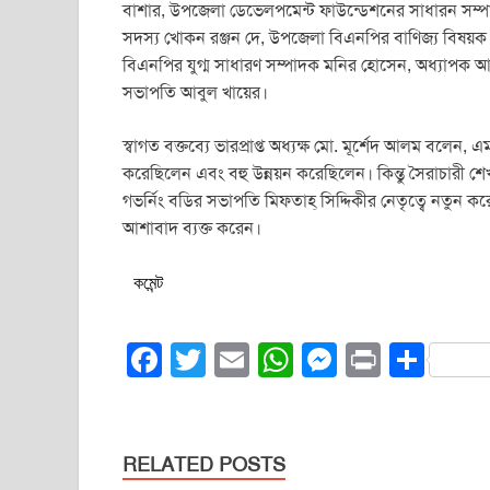
বাশার, উপজেলা ডেভেলপমেন্ট ফাউন্ডেশনের সাধারন সম্
সদস্য খোকন রঞ্জন দে, উপজেলা বিএনপির বাণিজ্য বিষয়
বিএনপির যুগ্ম সাধারণ সম্পাদক মনির হোসেন, অধ্যাপক আব্
সভাপতি আবুল খায়ের।
স্বাগত বক্তব্যে ভারপ্রাপ্ত অধ্যক্ষ মো. মূর্শেদ আলম বলেন
করেছিলেন এবং বহু উন্নয়ন করেছিলেন। কিন্তু সৈরাচারী 
গভর্নিং বডির সভাপতি মিফতাহ্ সিদ্দিকীর নেতৃত্বে নতুন করে
আশাবাদ ব্যক্ত করেন।
কমেন্ট
F
T
E
W
M
Pr
S
a
wi
m
h
e
in
h
c
tt
ail
at
ss
t
ar
e
er
s
e
e
RELATED POSTS