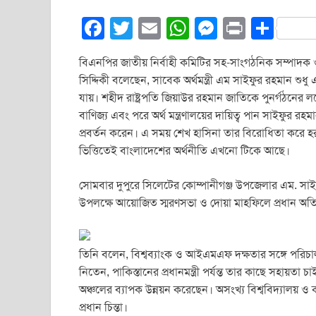
F
T
E
W
M
Pr
S
a
wi
m
h
e
in
h
বিএনপির জাতীয় নির্বাহী কমিটির সহ-সাংগঠনিক সম্পাদক 
c
tt
ail
at
ss
t
ar
সিদ্দিকী বলেছেন, সাবেক অর্থমন্ত্রী এম সাইফুর রহমান শুধ
e
er
s
e
e
যায়। শহীদ রাষ্ট্রপতি জিয়াউর রহমান জাতিকে পুনর্গঠনের লক
b
A
n
বাণিজ্য এবং পরে অর্থ মন্ত্রণালয়ের দায়িত্ব পান সাইফুর রহ
প্রবর্তন করেন। এ সময় শেখ হাসিনা তার বিরোধিতা করে হ
o
p
g
ভিত্তিতেই বাংলাদেশের অর্থনীতি এখনো টিকে আছে।
o
p
er
k
সোমবার দুপুরে সিলেটের কোম্পানীগঞ্জ উপজেলার এম. সাইফু
উপলক্ষে আয়োজিত স্মরণসভা ও দোয়া মাহফিলে প্রধান অতি
তিনি বলেন, বিশ্বব্যাংক ও আইএমএফ দক্ষতার সঙ্গে পরিচাল
নিতেন, পাকিস্তানের প্রধানমন্ত্রী পর্যন্ত তার কাছে সহায়
অঞ্চলের ব্যাপক উন্নয়ন করেছেন। অসংখ্য বিশ্ববিদ্যালয় ও
প্রধান চিন্তা।