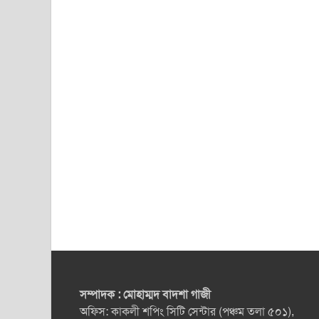
সম্পাদক : মোহাম্মদ বাদশা গাজী
অফিস: কাকলী শপিং সিটি সেন্টার (পঞ্চম তলা ৫০১),