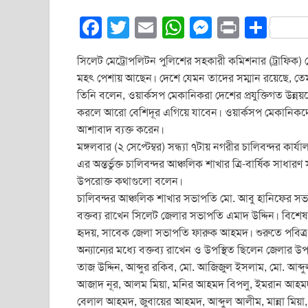
F
T
E
W
M
Pr
S
a
wi
m
h
e
in
h
সিলেট মেট্রোপলিটন পুলিশের সহকারী কমিশনার (ট্রাফিক)
c
tt
ail
at
ss
t
ar
মহৎ পেশায় আছেন। দেশে যেমন তাদের সম্মান রয়েছে, তেমন
e
er
s
e
e
তিনি বলেন, ওয়ার্কসপ মেকানিকরা দেশের প্রযুক্তিগত উন্ন
b
A
n
করলে আরো বেশিদূর এগিয়ে যাবেন। ওয়ার্কসপ মেকানিকদে
আশাবাদ ব্যক্ত করেন।
o
p
g
মঙ্গলবার (২ সেপ্টেম্বর) সন্ধ্যা ৭টায় নগরীর চালিবন্দর 
o
p
er
এর অন্তর্ভুক্ত চালিবন্দর আঞ্চলিক শাখার ত্রি-বার্ষিক সাধার
k
উপরোক্ত কথাগুলো বলেন।
চালিবন্দর আঞ্চলিক শাখার সভাপতি মো. আবু হানিফের সভ
বক্তব্য রাখেন সিলেট জেলার সভাপতি এমাদ উদ্দিন। বিশে
হৃদয়, সাবেক জেলা সভাপতি ফারুক আহমদ। শুরুতে পবিত
অন্যান্যের মধ্যে বক্তব্য রাখেন ও উপস্থিত ছিলেন জেলা
তাজ উদ্দিন, আব্দুর রকিব, মো. আজিজুল ইসলাম, মো. আব্
আজাদ নূর, আলম মিয়া, মনির আহমদ বিপলু, ইমরান আহমদ, ম
বেলাল আহমদ, জুবায়ের আহমদ, আব্দুল আলীম, মান্না মিয়া, র