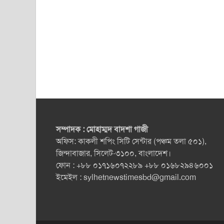
সম্পাদক : মোহাম্মদ বাদশা গাজী
অফিস: কাকলী শপিং সিটি সেন্টার (পঞ্চম তলা ৫০১),
জিন্দাবাজার, সিলেট-৩১০০, বাংলাদেশ।
ফোন : +৮৮ ০১৭১৬০৭২২৮৯ +৮৮ ০১৬৮২৯৪৬০০১
ইমেইল :
sylhetnewstimesbd@gmail.com