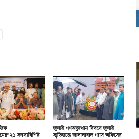
জিক
জুলাই গণঅভ্যুত্থান দিবসে জুলাই
নের”২১ সদস্যবিশিষ্ট
স্মৃতিস্তম্ভে জালালাবাদ গ্যাস অফিসের