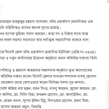
 মোহাম্মদ মাহফুজুর রহমান বলেছেন, মটর ওয়ার্কসপ মেকানিকরা এক
ি বহির্বিশ্বেও তাদের অনেক সুনাম রয়েছে।
য়নের ব্যাপক ভূমিকা পালন করছেন। তারা সৎ ও নিষ্ঠার সাথে কাজ
র সকল সমস্যা সমাধানে তার সর্বাত্মক সহযোগিতা থাকবে বলে
কার্যালয়ে সিলেট জেলা মটর ওয়ার্কসপ মেকানিক ইউনিয়ন (রেজি নং-২৬২৪)
ণ সভা ও নতুন কার্যালয়ের উদ্বোধন অনুষ্ঠানে প্রধান অতিথির বক্তব্যে তিনি
াপতিত্বে ও জয়নাল আহমদের সঞ্চালনায় অনুষ্ঠানে মুখ্য আলোচকের
ষ অতিথির বক্তব্য রাখেন সিলেট জেলার সাধারণ সম্পাদক বাবলু হোসেন
্র কোরআন থেকে তেলাওয়াত করেন সিনিয়র সদস্য নুর কালাম।
র উপদেষ্টা অজিত রায় ভজন, রতন সিংহ, বাবলু আহমদ, জুয়েল আহমদ, মো.
দুল আলিম, মো. লিটন মিয়া, ফখরুল হোসেন, মো. আলাউদ্দিন, মো.
োহন প্রধান, সুনাম উদ্দিন মিঠু, দিলওয়ার হোসেন, ময়না মিয়া,
াসেল আহমদ প্রমুখ। বিজ্ঞপ্তি