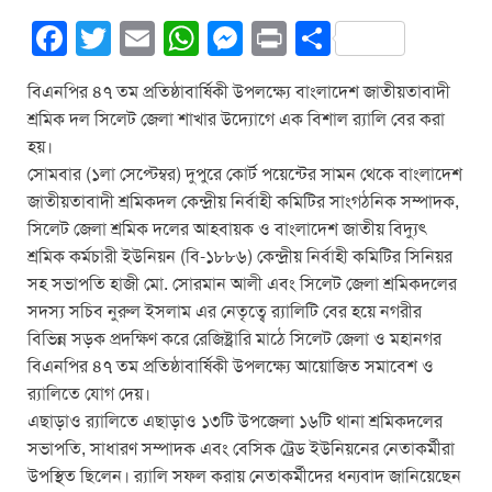
F
T
E
W
M
Pr
S
a
wi
m
h
e
in
h
বিএনপির ৪৭ তম প্রতিষ্ঠাবার্ষিকী উপলক্ষ্যে বাংলাদেশ জাতীয়তাবাদী
c
tt
ail
at
ss
t
ar
শ্রমিক দল সিলেট জেলা শাখার উদ্যোগে এক বিশাল র‌্যালি বের করা
e
er
s
e
e
হয়।
b
A
n
সোমবার (১লা সেপ্টেম্বর) দুপুরে কোর্ট পয়েন্টের সামন থেকে বাংলাদেশ
জাতীয়তাবাদী শ্রমিকদল কেন্দ্রীয় নির্বাহী কমিটির সাংগঠনিক সম্পাদক,
o
p
g
সিলেট জেলা শ্রমিক দলের আহবায়ক ও বাংলাদেশ জাতীয় বিদ্যুৎ
o
p
er
শ্রমিক কর্মচারী ইউনিয়ন (বি-১৮৮৬) কেন্দ্রীয় নির্বাহী কমিটির সিনিয়র
k
সহ সভাপতি হাজী মো. সোরমান আলী এবং সিলেট জেলা শ্রমিকদলের
সদস্য সচিব নুরুল ইসলাম এর নেতৃত্বে র‌্যালিটি বের হয়ে নগরীর
বিভিন্ন সড়ক প্রদক্ষিণ করে রেজিষ্ট্রারি মাঠে সিলেট জেলা ও মহানগর
বিএনপির ৪৭ তম প্রতিষ্ঠাবার্ষিকী উপলক্ষ্যে আয়োজিত সমাবেশ ও
র‌্যালিতে যোগ দেয়।
এছাড়াও র‌্যালিতে এছাড়াও ১৩টি উপজেলা ১৬টি থানা শ্রমিকদলের
সভাপতি, সাধারণ সম্পাদক এবং বেসিক ট্রেড ইউনিয়নের নেতাকর্মীরা
উপস্থিত ছিলেন। র‌্যালি সফল করায় নেতাকর্মীদের ধন্যবাদ জানিয়েছেন