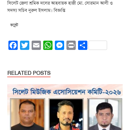
সিলেট জেলা শ্রমিক দলের আহবায়ক হাজী মো. সোরমান আলী ও
সদস্য সচিব নুরুল ইসলাম। বিজ্ঞপ্তি
কমেন্ট
F
T
E
W
M
Pr
S
a
wi
m
h
e
in
h
c
tt
ail
at
ss
t
ar
e
er
s
e
e
RELATED POSTS
b
A
n
o
p
g
o
p
er
k