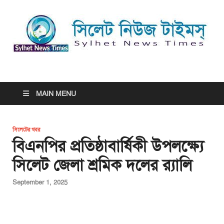
সিলেট নিউজ টাইমস্ | Sylhet
সিলেট নিউজ টাইমস্ | Sylhet News Times
News Times
MAIN MENU
সিলেটের খবর
বিএনপির প্রতিষ্ঠাবার্ষিকী উপলক্ষ্যে
সিলেট জেলা শ্রমিক দলের র‌্যালি
September 1, 2025