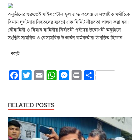
অনুষ্ঠানের শুরুতেই মাইলস্টোন স্কুল এন্ড কলেজ এ সংঘটিত মর্মান্তিক
বিমান দুর্ঘটনায় নিহতদের স্মরণে এক মিনিট নীরবতা পালন করা হয়।
নৌবাহিনী ও বিমান বাহিনীর নির্বাচনী পর্ষদের উদ্বোধনী অনুষ্ঠানে
সংশ্লিষ্ট সামরিক ও বেসামরিক উধ্বর্তন কর্মকর্তারা উপস্থিত ছিলেন।
কমেন্ট
F
T
E
W
M
Pr
S
a
wi
m
h
e
in
h
c
tt
ail
at
ss
t
ar
e
er
s
e
e
RELATED POSTS
b
A
n
o
p
g
o
p
er