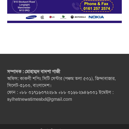
সম্পাদক : মোহাম্মদ বাদশা গাজী
অফিস: কাকলী শপিং সিটি সেন্টার (পঞ্চম তলা ৫০১), জিন্দাবাজার,
সিলেট-৩১০০, বাংলাদেশ।
ফোন : +৮৮ ০১৭১৬০৭২২৮৯ +৮৮ ০১৬৮২৯৪৬০০১ ইমেইল :
sylhetnewstimesbd@gmail.com