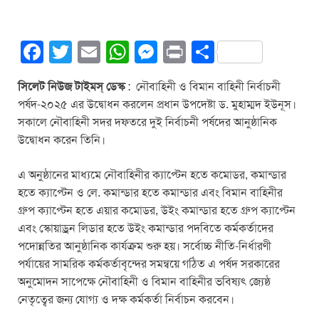
F
T
E
W
M
Pr
S
a
wi
m
h
e
in
h
সিলেট নিউজ টাইমস্ ডেস্ক
: নৌবাহিনী ও বিমান বাহিনী নির্বাচনী
c
tt
ail
at
ss
t
ar
পর্ষদ-২০২৫ এর উদ্বোধন করলেন প্রধান উপদেষ্টা ড. মুহাম্মদ ইউনূস।
e
er
s
e
e
সকালে নৌবাহিনী সদর দফতরে দুই নির্বাচনী পর্ষদের আনুষ্ঠানিক
b
A
n
উদ্বোধন করেন তিনি।
o
p
g
এ অনুষ্ঠানের মাধ্যমে নৌবাহিনীর ক্যাপ্টেন হতে কমোডর, কমান্ডার
o
p
er
হতে ক্যাপ্টেন ও লে. কমান্ডার হতে কমান্ডার এবং বিমান বাহিনীর
k
গ্রুপ ক্যাপ্টেন হতে এয়ার কমোডর, উইং কমান্ডার হতে গ্রুপ ক্যাপ্টেন
এবং স্কোয়াড্রন লিডার হতে উইং কমান্ডার পদবিতে কর্মকর্তাদের
পদোন্নতির আনুষ্ঠানিক কার্যক্রম শুরু হয়। সর্বোচ্চ নীতি-নির্ধারণী
পর্যায়ের সামরিক কর্মকর্তাবৃন্দের সমন্বয়ে গঠিত এ পর্ষদ সরকারের
অনুমোদন সাপেক্ষে নৌবাহিনী ও বিমান বাহিনীর ভবিষ্যৎ জ্যেষ্ঠ
নেতৃত্বের জন্য যোগ্য ও দক্ষ কর্মকর্তা নির্বাচন করবেন।