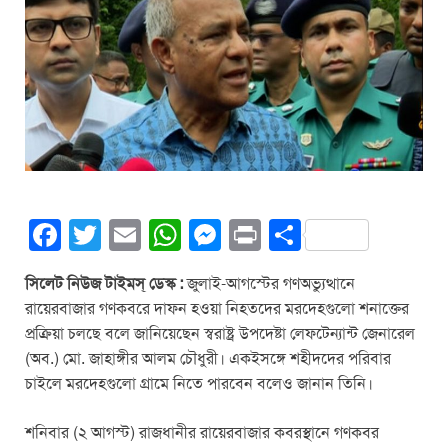
F
T
E
W
M
Pr
S
a
wi
m
h
e
in
h
সিলেট নিউজ টাইমস্ ডেস্ক :
জুলাই-আগস্টের গণঅভ্যুত্থানে
c
tt
ail
at
ss
t
ar
রায়েরবাজার গণকবরে দাফন হওয়া নিহতদের মরদেহগুলো শনাক্তের
e
er
s
e
e
প্রক্রিয়া চলছে বলে জানিয়েছেন স্বরাষ্ট্র উপদেষ্টা লেফটেন্যান্ট জেনারেল
b
A
n
(অব.) মো. জাহাঙ্গীর আলম চৌধুরী। একইসঙ্গে শহীদদের পরিবার
চাইলে মরদেহগুলো গ্রামে নিতে পারবেন বলেও জানান তিনি।
o
p
g
o
p
er
শনিবার (২ আগস্ট) রাজধানীর রায়েরবাজার কবরস্থানে গণকবর