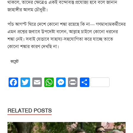
থাকলে, তাদের ক্ষেত্রেও একই বন্দোবস্ত প্রযোজ্য হবে বলে জানান
জাহাঙ্গীর আলম চৌধুরী।
পাঁচ আগস্ট ঘিরে দেশে কোনো শঙ্কা রয়েছে কি না— গণমাধ্যমকর্মীদের
এমন প্রশ্নের জবাবে উপদেষ্টা বলেন, আল্লাহ চাইলে কোনো ধরনের
শঙ্কা নেই। সবাই যেভাবে সাহায্য-সহযোগিতা করে যাচ্ছে তাতে
কোনো শঙ্কার কারণ দেখছি না।
কমেন্ট
F
T
E
W
M
Pr
S
a
wi
m
h
e
in
h
c
tt
ail
at
ss
t
ar
e
er
s
e
e
RELATED POSTS
b
A
n
o
p
g