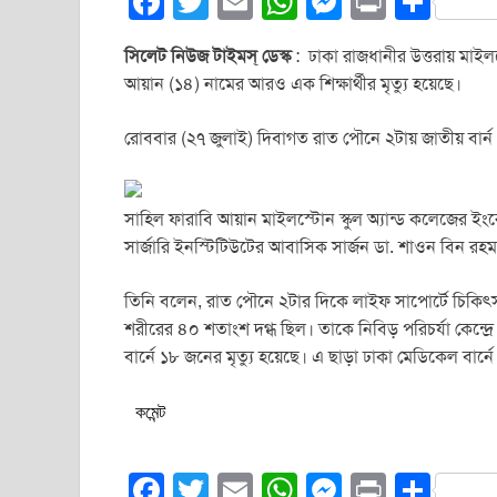
F
T
E
W
M
Pr
S
a
wi
m
h
e
in
h
সিলেট নিউজ টাইমস্ ডেস্ক
: ঢাকা রাজধানীর উত্তরায় মাইলস্
c
tt
ail
at
ss
t
ar
আয়ান (১৪) নামের আরও এক শিক্ষার্থীর মৃত্যু হয়েছে।
e
er
s
e
e
b
A
n
রোববার (২৭ জুলাই) দিবাগত রাত পৌনে ২টায় জাতীয় বার্ন ও প
o
p
g
o
p
er
সাহিল ফারাবি আয়ান মাইলস্টোন স্কুল অ্যান্ড কলেজের ইংরেজ
k
সার্জারি ইনস্টিটিউটের আবাসিক সার্জন ডা. শাওন বিন রহম
তিনি বলেন, রাত পৌনে ২টার দিকে লাইফ সাপোর্টে চিকিৎসাধীন
শরীরের ৪০ শতাংশ দগ্ধ ছিল। তাকে নিবিড় পরিচর্যা কেন্দ্র
বার্নে ১৮ জনের মৃত্যু হয়েছে। এ ছাড়া ঢাকা মেডিকেল বার্ন
কমেন্ট
F
T
E
W
M
Pr
S