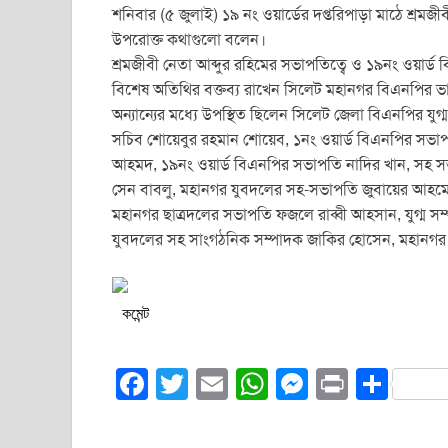
শনিবার (৫ জুলাই) ১৯ নং ওয়ার্ডের দপ্তরিপাড়া মাঠে শ্রমজ
উপরোক্ত কথাগুলো বলেন।
শ্রমজীবী নেতা আব্দুর রহিমের সভাপতিত্বে ও ১৯নং ওয়ার
বিশেষ অতিথির বক্তব্য রাখেন সিলেট মহানগর বিএনপির ভা
অন্যান্যের মধ্যে উপস্থিত ছিলেন সিলেট জেলা বিএনপির যুগ
সচিব শোয়েবুর রহমান শোয়েব, ১নং ওয়ার্ড বিএনপির সভাপতি
আহমদ, ১৯নং ওয়ার্ড বিএনপির সভাপতি নাদির খান, সহ সভ
সেন বাবলু, মহানগর যুবদলের সহ-সভাপতি জুবায়ের আহমে
মহানগর ছাত্রদলের সভাপতি ফজলে রাব্বী আহসান, যুগ্ম 
যুবদলের সহ সাংগঠনিক সম্পাদক জাকির হোসেন, মহানগর যু
কমেন্ট
F
T
E
W
M
Pr
S
a
wi
m
h
e
in
h