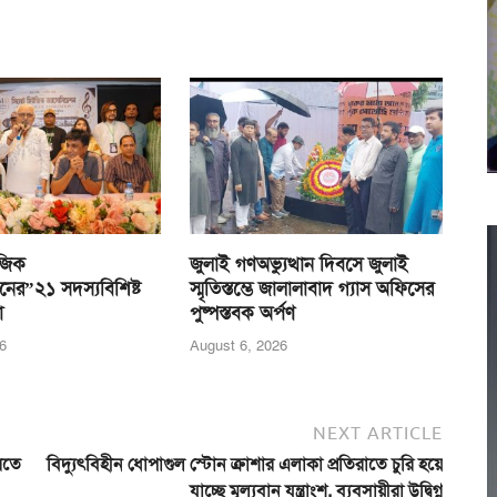
জিক
জুলাই গণঅভ্যুত্থান দিবসে জুলাই
নের”২১ সদস্যবিশিষ্ট
স্মৃতিস্তম্ভে জালালাবাদ গ্যাস অফিসের
া
পুষ্পস্তবক অর্পণ
6
August 6, 2026
NEXT ARTICLE
রতে
বিদ্যুৎবিহীন ধোপাগুল স্টোন ক্রাশার এলাকা প্রতিরাতে চুরি হয়ে
যাচ্ছে মূল্যবান যন্ত্রাংশ, ব্যবসায়ীরা উদ্বিগ্ন