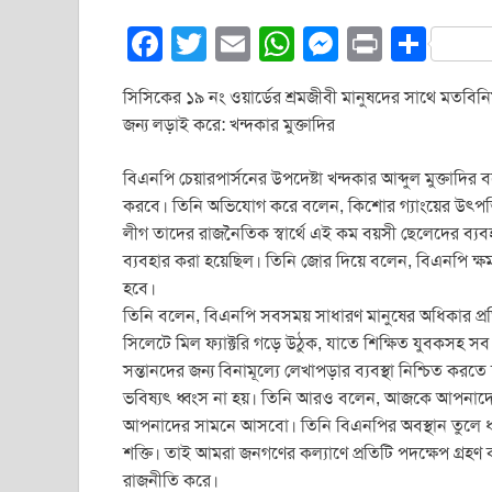
F
T
E
W
M
Pr
S
a
wi
m
h
e
in
h
সিসিকের ১৯ নং ওয়ার্ডের শ্রমজীবী মানুষদের সাথে মতবি
c
tt
ail
at
ss
t
ar
জন্য লড়াই করে: খন্দকার মুক্তাদির
e
er
s
e
e
b
A
n
বিএনপি চেয়ারপার্সনের উপদেষ্টা খন্দকার আব্দুল মুক্তাদি
করবে। তিনি অভিযোগ করে বলেন, কিশোর গ্যাংয়ের উৎপত্
o
p
g
লীগ তাদের রাজনৈতিক স্বার্থে এই কম বয়সী ছেলেদের ব্
o
p
er
ব্যবহার করা হয়েছিল। তিনি জোর দিয়ে বলেন, বিএনপি ক্
k
হবে।
তিনি বলেন, বিএনপি সবসময় সাধারণ মানুষের অধিকার প্রত
সিলেটে মিল ফ্যাক্টরি গড়ে উঠুক, যাতে শিক্ষিত যুবকসহ সব শ্
সন্তানদের জন্য বিনামূল্যে লেখাপড়ার ব্যবস্থা নিশ্চিত ক
ভবিষ্যৎ ধ্বংস না হয়। তিনি আরও বলেন, আজকে আপনাদের 
আপনাদের সামনে আসবো। তিনি বিএনপির অবস্থান তুলে 
শক্তি। তাই আমরা জনগণের কল্যাণে প্রতিটি পদক্ষেপ গ্রহ
রাজনীতি করে।