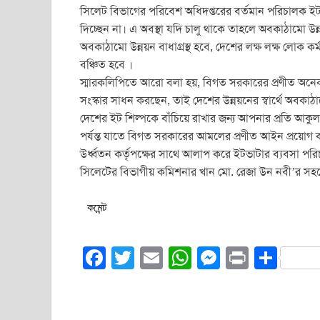
সিলেট বিভাগের পরিবেশ অধিদপ্তরের বর্তমান পরিচালক ইট
দিচ্ছেন না। এ অবস্থা যদি চালু থাকে তাহলে অবকাঠামো উ
অবকাঠামো উন্নয়ন বাধাগ্রস্থ হবে, দেশের লক্ষ লক্ষ লোক 
বঞ্চিত হবে ।
স্মারকলিপিতে আরো বলা হয়, বিগত সরকারের প্রণীত অনেক 
সংস্কার সাধন করছেন, তাই দেশের উন্নয়নের স্বার্থে অবকাঠা
দেশের ইট শিল্পকে বাঁচিয়ে রাখার জন্য আপনার প্রতি আকুল
পর্যন্ত যাতে বিগত সরকারের আমলের প্রণীত আইন প্রয়োগ ক
উর্ধ্বতন কর্তৃপক্ষের সাথে আলাপ করে ইটভাটার ব্যবসা পর
সিলেটের বিভাগীয় কমিশনার খান মো. রেজা উন নবী’র সহ
কমেন্ট
F
T
E
W
M
Pr
S
a
wi
m
h
e
in
h
c
tt
ail
at
ss
t
ar