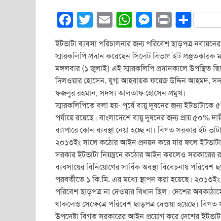
F
T
E
W
M
Pr
S
a
wi
m
h
e
in
h
ইটভাটা ব্যবসা পরিচালনার জন্য পরিবেশ ছাড়পত্র নবায়নে
c
tt
ail
at
ss
t
ar
স্মারকলিপি প্রদান করেছেন সিলেট বিভাগ ইট প্রস্তুতকারক মা
e
er
s
e
e
মঙ্গলবার (১ জুলাই) এই স্মারকলিপি প্রদানকালে উপস্থিত 
b
A
n
দিলওয়ার হোসেন, যুগ্ম আহবায়ক ফয়েজ উদ্দিন আহমদ, সদস্
ফজলুর রহমান, সদস্য আলতাফ হোসেন প্রমুখ।
o
p
g
স্মারকলিপিতে বলা হয়- পূর্বে বায়ু দূষনের জন্য ইটভাট
o
p
er
পর্যায়ে রয়েছে। বাংলাদেশে বায়ু দূষনের জন্য প্রায় ৫০% 
k
ব্যাপারে কোন ব্যবস্থা নেয়া হচ্ছে না। বিগত সরকার ইট ভাট
২০১৩ইং সালে কঠোর আইন প্রনয়ন করে যার ফলে ইটভাটা মালি
সরকার ইটভাটা নিয়ন্ত্রনে কঠোর আইন করলেও সরকারের রাজ
ব্যবসায়ের বিনিয়োগের সার্বিক অবস্থা বিবেচনায় পরিবেশ ছা
পরবর্তীতে ১ কি.মি. এর মধ্যে স্থাপন করা হয়েছে। ২০১৩ইং স
পরিবেশ ছাড়পত্র না দেওয়ার বিধান ছিল। দেশের অবকাঠামো উন্
থাকলেও সেক্ষেত্রে পরিবেশ ছাড়পত্র দেওয়া হয়েছে। বিগত 
উপদেষ্টা বিগত সরকারের আইন প্রয়োগ করে দেশের ইটভাটাকে