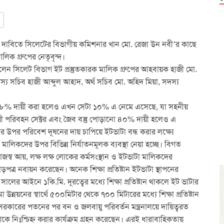
র দাবিতে সিলেটের বিভাগীয় কমিশনার খান মো. রেজা উন নবী’র কাছে
লিক গ্রুপের নেতৃবৃন্দ।
ছিলেন সিলেট বিভাগ ইট প্রস্তুতকারক মালিক গ্রুপের আহবায়ক হাজী মো.
য সচিব হাজী আব্দুল আহাদ, অর্থ সচিব মো. অহিদ মিয়া, সদস্য
াকে ৫৮% দায়ী করা হলেও এখন সেটা ১০% এ নেমে এসেছে, যা সহনীয়
দায়ী পরিবহন সেক্টর এবং জৈব বস্তু পোড়ানো ৪০% দায়ী হলেও এ
ার উপর পরিবেশ দূষনের দায় চাপিয়ে ইটভাটা বন্ধ করার লক্ষ্যে
কদের উপর বিভিন্ন নির্যাতনমূলক ব্যবস্থা নেয়া হচ্ছে। বিগত
স্ব আয়, লক্ষ লক্ষ লোকের কর্মসংস্থান ও ইটভাটা মালিকদের
ড়পত্র নবায়ন করেছেন। অনেক শিক্ষা প্রতিষ্টান ইটভাটা স্থাপনের
ালের আইনে ১কি.মি. দূরত্বের মধ্যে শিক্ষা প্রতিষ্টান থাকলে ইট ভাটার
নয়নের স্বার্থে ৫০০মিটার থেকে ৭০০ মিটারের মধ্যে শিক্ষা প্রতিষ্টান
সরকারের পতনের পর বন ও জলবায়ু পরিবর্তন মন্ত্রনালয়ে দায়িত্বরত
 নিঃশ্চিহ্ন করার কার্যক্রম গ্রহন করেছেন। এরই ধারাবাহিকতায়