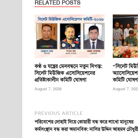
e
er
s
e
e
RELATED POSTS
b
A
n
o
p
g
o
p
er
k
কণ্ঠ ও যন্ত্রের মেলবন্ধনে নতুন দিগন্ত:
“সিলেট মিউ
সিলেট মিউজিক এসোসিয়েশনের
অ্যাসোসিয়েশ
প্রতিষ্টাকালীন কমিটি ঘোষণা
কমিটি ঘোষণ
August 7, 2026
August 7, 202
PREVIOUS ARTICLE
পরিবেশের দোহাই দিয়ে কোয়ারী বন্ধ করে লাখো মানুষের
কর্মসংস্থান বন্ধ করা অমানবিক: নাসির উদ্দিন আহমদ চৌধুর