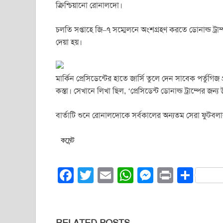
c
tt
ail
at
ss
t
ar
ক্রিশ্চিয়ানো রোনালদো।
e
er
s
e
e
b
A
n
চলতি সপ্তাহে জি–৭ সম্মেলনে অংশগ্রহণ করতে ডোনাল্ড ট্রাম
দেয়া হয়।
o
p
g
o
p
er
k
মার্কিন প্রেসিডেন্টের হাতে জার্সি তুলে দেন সাবেক পর্তুগিজ 
কস্তা। সেখানে লিখা ছিল, ‘প্রেসিডেন্ট ডোনাল্ড ট্রাম্পের জ
বার্তাটি শুনে রোনালদোকে সর্বকালের অন্যতম সেরা ফুটবলার 
কমেন্ট
F
T
E
W
M
Pr
S
a
wi
m
h
e
in
h
c
tt
ail
at
ss
t
ar