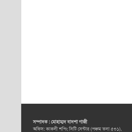
সম্পাদক : মোহাম্মদ বাদশা গাজী
অফিস: কাকলী শপিং সিটি সেন্টার (পঞ্চম তলা ৫০১),