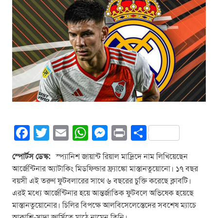
F
T
E
W
M
Pr
S
a
wi
m
h
e
in
h
স্পোর্টস ডেস্ক:
স্প্যানিশ জায়ান্ট রিয়াল মাদ্রিদে নাম লিখিয়েছেন
c
tt
ail
at
ss
t
ar
আর্জেন্টিনার অ্যাটাকিং মিডফিল্ডার ফ্র্যাঙ্কো মাস্তানতুয়োনো। ১৭ বছর
e
er
s
e
e
বয়সী এই তরুণ ফুটবলারের সাথে ৬ বছরের চুক্তি করেছে ক্লাবটি।
b
A
n
এরই মধ‍্যে আর্জেন্টিনার হয়ে আন্তর্জাতিক ফুটবলে অভিষেক হয়েছে
মাস্তানতুয়োনোর। চিলির বিপক্ষে আলবিসেলেস্তেদের সবশেষ ম্যাচে
o
p
g
আকাশি-সাদা জার্সিতে মাঠে নামেন তিনি।